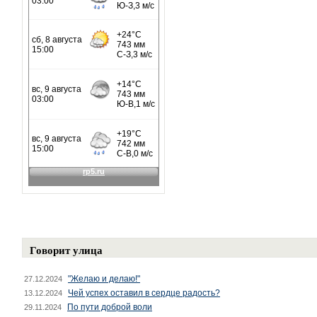
Говорит улица
"Желаю и делаю!"
27.12.2024
Чей успех оставил в сердце радость?
13.12.2024
По пути доброй воли
29.11.2024