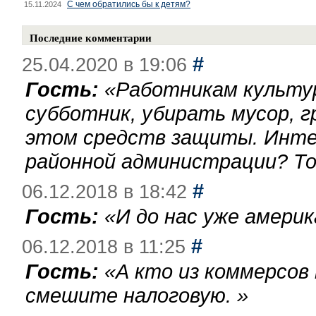
С чем обратились бы к детям?
15.11.2024
Последние комментарии
#
25.04.2020 в 19:06
Гость:
«
Работникам культу
субботник, убирать мусор, г
этом средств защиты. Инте
районной администрации? То
#
06.12.2018 в 18:42
Гость:
«
И до нас уже америк
#
06.12.2018 в 11:25
Гость:
«
А кто из коммерсов
смешите налоговую.
»