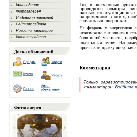
Так, в населенных пункта
Краеведение
проводятся осмотры лин
Фотогалерея
разные эксплуатационные 
напряжением в сетях, особ
Информер новостей
значительно возрастает.
Рейтинг сайтов
На февраль у энергетиков з
Новости партнеров
невозможно выполнить в тепл
Каталог сайтов
болотистой местности, подо
подъездным путям. Например
произвести правку опор, заме
Доска объявлений
Продам
Услуги
Комментарии
Куплю
Работа
Только зарегистрирова
Авто-
комментарии.
Войдите
п
Разное
объявления
Фотогалерея