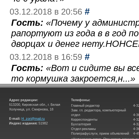
#
03.12.2018 в 20:56
Гость:
«
Почему у администр
рапортуют из года в в год п
дворцах и денег нету.НОНСЕ
#
03.12.2018 в 16:59
Гость:
«
Вот и сидите вы вс
то кормушка закроется,н...
»
Адрес редакции:
Телефоны:
613200, Кировская обл., г. Белая
Главный редактор
4-3
Холуница, ул. Смирнова, 18
Зам. гл. редактора, компьютерный
отдел
4-3
E-mail:
H_zori@mail.ru
Корреспонденты
4-3
Индекс издания:
51982
Бухгалтерия
4-3
Отдел рекламы
4-3
Полиграфуслуги, прием объявлений
4-4