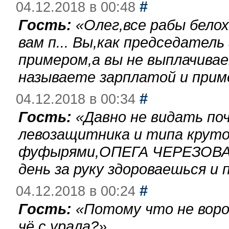
#
04.12.2018 в 00:48
Гость:
«
Олег,все рабы бело
вам п... Вы,как председател
примером,а вы не выплачива
называете зарплатой и при
#
04.12.2018 в 00:34
Гость:
«
Давно не видать по
левозащитника и типа круто
фуфырями,ОПЕГА ЧЕРЕЗОВА-
день за руку здороваешься и п
#
04.12.2018 в 00:24
Гость:
«
Потому что не воро
чё с урала?
»