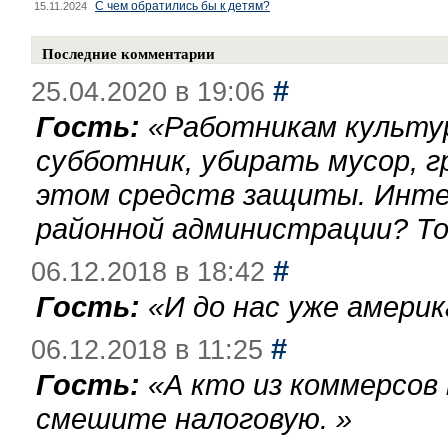
С чем обратились бы к детям?
15.11.2024
Последние комментарии
#
25.04.2020 в 19:06
Гость:
«
Работникам культу
субботник, убирать мусор, г
этом средств защиты. Инте
районной администрации? То
#
06.12.2018 в 18:42
Гость:
«
И до нас уже америк
#
06.12.2018 в 11:25
Гость:
«
А кто из коммерсов
смешите налоговую.
»