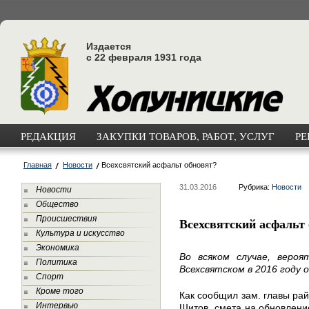
Издается
с 22 февраля 1931 года
РЕДАКЦИЯ
ЗАКУПКИ ТОВАРОВ, РАБОТ, УСЛУГ
РЕ
Главная
Новости
Всехсвятский асфальт обновят?
31.03.2016
Рубрика:
Новости
Новости
Общество
Происшествия
Всехсвятский асфальт
Культура и искусство
Экономика
Во всяком случае, веро
Политика
Всехсвятском в 2016 году о
Спорт
Кроме того
Как сообщил зам. главы ра
Интервью
Шитов, смета на обновлени