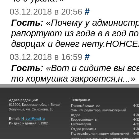
#
03.12.2018 в 20:56
Гость:
«
Почему у администр
рапортуют из года в в год п
дворцах и денег нету.НОНСЕ
#
03.12.2018 в 16:59
Гость:
«
Вот и сидите вы вс
то кормушка закроется,н...
»
Адрес редакции:
Телефоны:
613200, Кировская обл., г. Белая
Главный редактор
4-3
Холуница, ул. Смирнова, 18
Зам. гл. редактора, компьютерный
отдел
4-3
E-mail:
H_zori@mail.ru
Корреспонденты
4-3
Индекс издания:
51982
Бухгалтерия
4-3
Отдел рекламы
4-3
Полиграфуслуги, прием объявлений
4-4