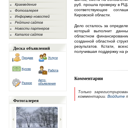
руб. прошла проверку в РЦ
Краеведение
соответствующее согла
Фотогалерея
Кировской области.
Информер новостей
Рейтинг сайтов
Дело осталось за определе
Новости партнеров
который выполнит данн
Каталог сайтов
областном финансировании
созданной областной струк
результатов. Кстати, все
Доска объявлений
получившая поддержку на р
Продам
Услуги
Куплю
Работа
Комментарии
Авто-
Разное
объявления
Только зарегистрирова
комментарии.
Войдите
п
Фотогалерея