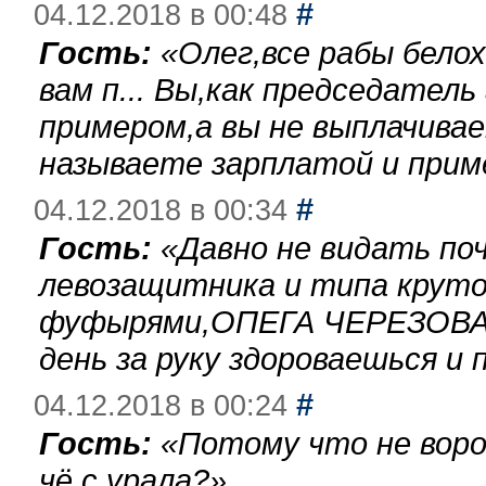
#
04.12.2018 в 00:48
Гость:
«
Олег,все рабы бело
вам п... Вы,как председател
примером,а вы не выплачива
называете зарплатой и при
#
04.12.2018 в 00:34
Гость:
«
Давно не видать по
левозащитника и типа круто
фуфырями,ОПЕГА ЧЕРЕЗОВА-
день за руку здороваешься и п
#
04.12.2018 в 00:24
Гость:
«
Потому что не воро
чё с урала?
»