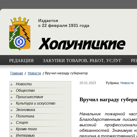
Издается
с 22 февраля 1931 года
РЕДАКЦИЯ
ЗАКУПКИ ТОВАРОВ, РАБОТ, УСЛУГ
РЕ
Главная
Новости
Вручил награду губернатор
20.01.2023
Рубрика:
Новости
Новости
Общество
Происшествия
Вручил награду губер
Культура и искусство
Экономика
Начальник пожарной ч
Политика
Благодарственным письмо
Спорт
высокий профессиона
Кроме того
обязанностей. Значимую н
Интервью
региона в торжественной 