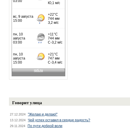
Говорит улица
"Желаю и делаю!"
27.12.2024
Чей успех оставил в сердце радость?
13.12.2024
По пути доброй воли
29.11.2024