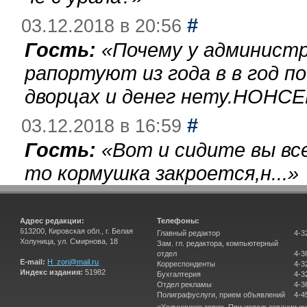
#
03.12.2018 в 20:56
Гость:
«
Почему у администр
рапортуют из года в в год п
дворцах и денег нету.НОНСЕ
#
03.12.2018 в 16:59
Гость:
«
Вот и сидите вы вс
то кормушка закроется,н...
»
Адрес редакции:
Телефоны:
613200, Кировская обл., г. Белая
Главный редактор
4-3
Холуница, ул. Смирнова, 18
Зам. гл. редактора, компьютерный
отдел
4-3
E-mail:
H_zori@mail.ru
Корреспонденты
4-3
Индекс издания:
51982
Бухгалтерия
4-3
Отдел рекламы
4-3
Полиграфуслуги, прием объявлений
4-4