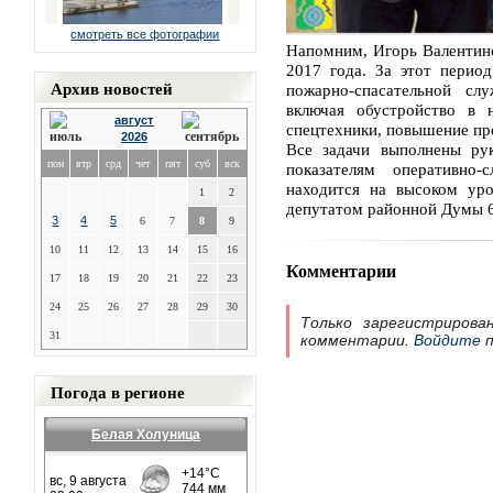
смотреть все фотографии
Напомним, Игорь Валентино
2017 года. За этот перио
Архив новостей
пожарно-спасательной сл
включая обустройство в 
август
спецтехники, повышение пр
2026
Все задачи выполнены рук
пон
втр
срд
чет
пят
суб
вск
показателям оперативн
находится на высоком уро
1
2
депутатом районной Думы 6
3
4
5
6
7
8
9
10
11
12
13
14
15
16
Комментарии
17
18
19
20
21
22
23
24
25
26
27
28
29
30
Только зарегистрирова
31
комментарии.
Войдите
п
Погода в регионе
Белая Холуница