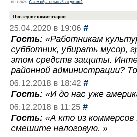
С чем обратились бы к детям?
15.11.2024
Последние комментарии
#
25.04.2020 в 19:06
Гость:
«
Работникам культу
субботник, убирать мусор, г
этом средств защиты. Инте
районной администрации? То
#
06.12.2018 в 18:42
Гость:
«
И до нас уже америк
#
06.12.2018 в 11:25
Гость:
«
А кто из коммерсов
смешите налоговую.
»