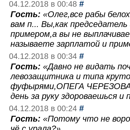
#
04.12.2018 в 00:48
Гость:
«
Олег,все рабы бело
вам п... Вы,как председател
примером,а вы не выплачива
называете зарплатой и при
#
04.12.2018 в 00:34
Гость:
«
Давно не видать по
левозащитника и типа круто
фуфырями,ОПЕГА ЧЕРЕЗОВА-
день за руку здороваешься и п
#
04.12.2018 в 00:24
Гость:
«
Потому что не воро
чё с урала?
»