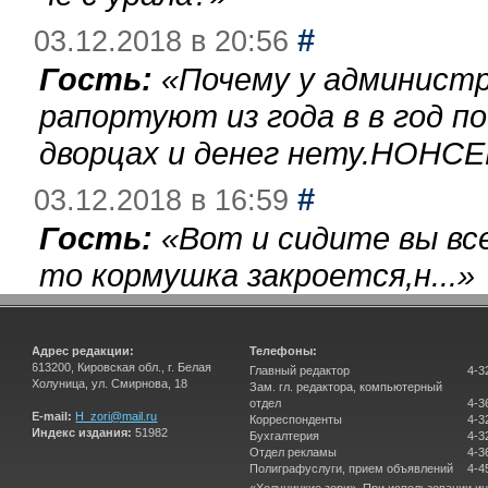
#
03.12.2018 в 20:56
Гость:
«
Почему у администр
рапортуют из года в в год п
дворцах и денег нету.НОНСЕ
#
03.12.2018 в 16:59
Гость:
«
Вот и сидите вы вс
то кормушка закроется,н...
»
Адрес редакции:
Телефоны:
613200, Кировская обл., г. Белая
Главный редактор
4-3
Холуница, ул. Смирнова, 18
Зам. гл. редактора, компьютерный
отдел
4-3
E-mail:
H_zori@mail.ru
Корреспонденты
4-3
Индекс издания:
51982
Бухгалтерия
4-3
Отдел рекламы
4-3
Полиграфуслуги, прием объявлений
4-4