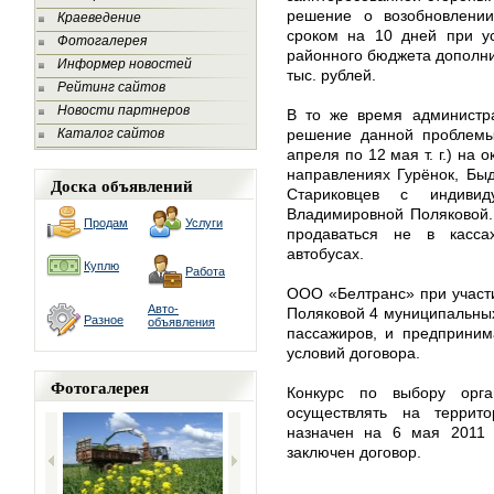
решение о возобновлении
Краеведение
сроком на 10 дней при у
Фотогалерея
районного бюджета дополн
Информер новостей
тыс. рублей.
Рейтинг сайтов
Новости партнеров
В то же время администра
Каталог сайтов
решение данной проблемы
апреля по 12 мая т. г.) на 
направлениях Гурёнок, Быд
Доска объявлений
Стариковцев с индивид
Владимировной Поляковой.
Продам
Услуги
продаваться не в касса
автобусах.
Куплю
Работа
ООО «Белтранс» при участ
Авто-
Поляковой 4 муниципальных
Разное
объявления
пассажиров, и предприним
условий договора.
Фотогалерея
Конкурс по выбору орга
осуществлять на террито
назначен на 6 мая 2011 
заключен договор.