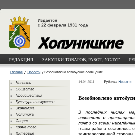
Издается
с 22 февраля 1931 года
РЕДАКЦИЯ
ЗАКУПКИ ТОВАРОВ, РАБОТ, УСЛУГ
РЕ
Главная
Новости
Возобновлено автобусное сообщение
14.04.2011
Рубрика:
Новости
Новости
Общество
Происшествия
Возобновлено автобус
Культура и искусство
Экономика
В последних числах м
Политика
известило о прекращени
Спорт
почти со всеми населённ
Кроме того
главы района состоялось 
Интервью
заинтересованной стороны.