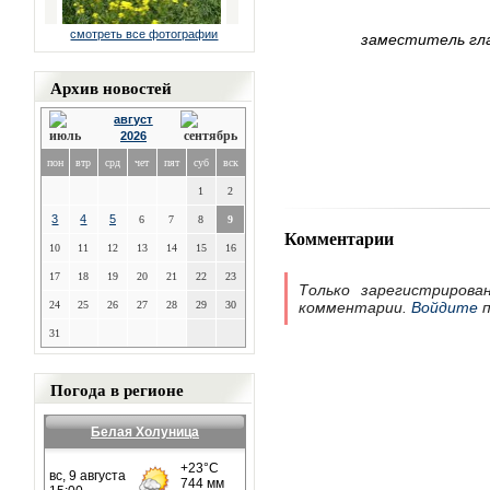
смотреть все фотографии
заместитель гла
Архив новостей
август
2026
пон
втр
срд
чет
пят
суб
вск
1
2
3
4
5
6
7
8
9
Комментарии
10
11
12
13
14
15
16
17
18
19
20
21
22
23
Только зарегистрирова
24
25
26
27
28
29
30
комментарии.
Войдите
п
31
Погода в регионе
Белая Холуница