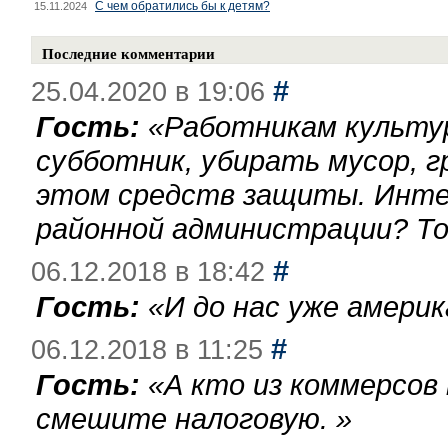
С чем обратились бы к детям?
15.11.2024
Последние комментарии
#
25.04.2020 в 19:06
Гость:
«
Работникам культу
субботник, убирать мусор, г
этом средств защиты. Инте
районной администрации? То
#
06.12.2018 в 18:42
Гость:
«
И до нас уже америк
#
06.12.2018 в 11:25
Гость:
«
А кто из коммерсов
смешите налоговую.
»