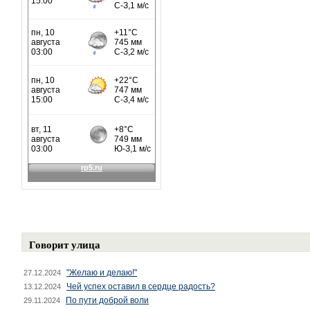
Говорит улица
"Желаю и делаю!"
27.12.2024
Чей успех оставил в сердце радость?
13.12.2024
По пути доброй воли
29.11.2024