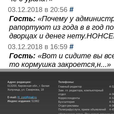
#
03.12.2018 в 20:56
Гость:
«
Почему у администр
рапортуют из года в в год п
дворцах и денег нету.НОНСЕ
#
03.12.2018 в 16:59
Гость:
«
Вот и сидите вы вс
то кормушка закроется,н...
»
Адрес редакции:
Телефоны:
613200, Кировская обл., г. Белая
Главный редактор
4-3
Холуница, ул. Смирнова, 18
Зам. гл. редактора, компьютерный
отдел
4-3
E-mail:
H_zori@mail.ru
Корреспонденты
4-3
Индекс издания:
51982
Бухгалтерия
4-3
Отдел рекламы
4-3
Полиграфуслуги, прием объявлений
4-4