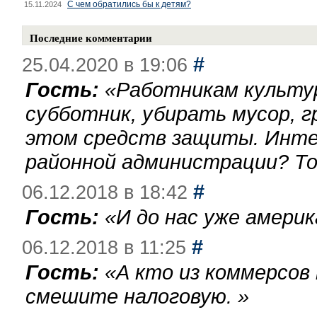
С чем обратились бы к детям?
15.11.2024
Последние комментарии
#
25.04.2020 в 19:06
Гость:
«
Работникам культу
субботник, убирать мусор, г
этом средств защиты. Инте
районной администрации? То
#
06.12.2018 в 18:42
Гость:
«
И до нас уже америк
#
06.12.2018 в 11:25
Гость:
«
А кто из коммерсов
смешите налоговую.
»