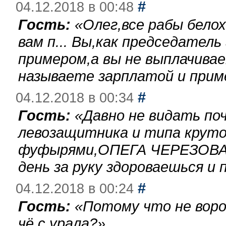
#
04.12.2018 в 00:48
Гость:
«
Олег,все рабы бело
вам п... Вы,как председател
примером,а вы не выплачива
называете зарплатой и при
#
04.12.2018 в 00:34
Гость:
«
Давно не видать по
левозащитника и типа круто
фуфырями,ОПЕГА ЧЕРЕЗОВА-
день за руку здороваешься и п
#
04.12.2018 в 00:24
Гость:
«
Потому что не воро
чё с урала?
»