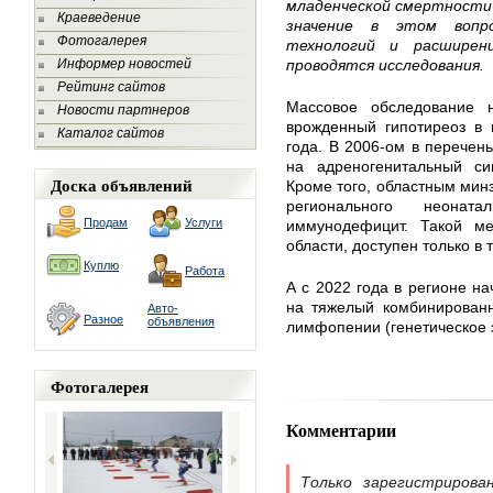
младенческой смертности 
Краеведение
значение в этом вопр
Фотогалерея
технологий и расширен
Информер новостей
проводятся исследования.
Рейтинг сайтов
Массовое обследование 
Новости партнеров
врожденный гипотиреоз в 
Каталог сайтов
года. В 2006-ом в перечен
на адреногенитальный си
Доска объявлений
Кроме того, областным мин
регионального неонат
Продам
Услуги
иммунодефицит. Такой ме
области, доступен только в 
Куплю
Работа
А с 2022 года в регионе на
на тяжелый комбинированн
Авто-
Разное
объявления
лимфопении (генетическое 
Фотогалерея
Комментарии
Только зарегистрирова