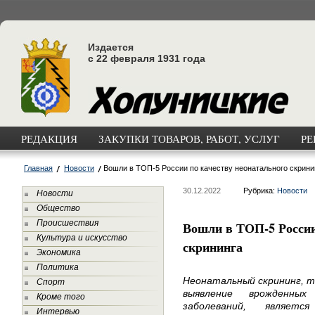
Издается
с 22 февраля 1931 года
РЕДАКЦИЯ
ЗАКУПКИ ТОВАРОВ, РАБОТ, УСЛУГ
РЕ
Главная
Новости
Вошли в ТОП-5 России по качеству неонатального скрини
30.12.2022
Рубрика:
Новости
Новости
Общество
Происшествия
Вошли в ТОП-5 России
Культура и искусство
скрининга
Экономика
Политика
Неонатальный скрининг, т
Спорт
выявление врожденных
Кроме того
заболеваний, являет
Интервью