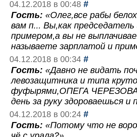
#
04.12.2018 в 00:48
Гость:
«
Олег,все рабы бело
вам п... Вы,как председател
примером,а вы не выплачива
называете зарплатой и при
#
04.12.2018 в 00:34
Гость:
«
Давно не видать по
левозащитника и типа круто
фуфырями,ОПЕГА ЧЕРЕЗОВА-
день за руку здороваешься и п
#
04.12.2018 в 00:24
Гость:
«
Потому что не воро
чё с урала?
»