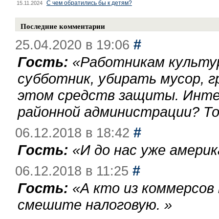
С чем обратились бы к детям?
15.11.2024
Последние комментарии
#
25.04.2020 в 19:06
Гость:
«
Работникам культу
субботник, убирать мусор, г
этом средств защиты. Инте
районной администрации? То
#
06.12.2018 в 18:42
Гость:
«
И до нас уже америк
#
06.12.2018 в 11:25
Гость:
«
А кто из коммерсов
смешите налоговую.
»