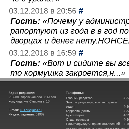
#
03.12.2018 в 20:56
Гость:
«
Почему у администр
рапортуют из года в в год п
дворцах и денег нету.НОНСЕ
#
03.12.2018 в 16:59
Гость:
«
Вот и сидите вы вс
то кормушка закроется,н...
»
Адрес редакции:
Телефоны:
613200, Кировская обл., г. Белая
Главный редактор
4-3
Холуница, ул. Смирнова, 18
Зам. гл. редактора, компьютерный
отдел
4-3
E-mail:
H_zori@mail.ru
Корреспонденты
4-3
Индекс издания:
51982
Бухгалтерия
4-3
Отдел рекламы
4-3
Полиграфуслуги, прием объявлений
4-4