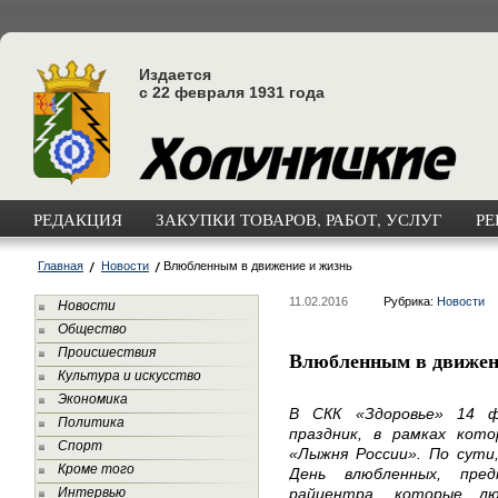
Издается
с 22 февраля 1931 года
РЕДАКЦИЯ
ЗАКУПКИ ТОВАРОВ, РАБОТ, УСЛУГ
РЕ
Главная
Новости
Влюбленным в движение и жизнь
11.02.2016
Рубрика:
Новости
Новости
Общество
Происшествия
Влюбленным в движен
Культура и искусство
Экономика
В СКК «Здоровье» 14 ф
Политика
праздник, в рамках кот
Спорт
«Лыжня России». По сути,
Кроме того
День влюбленных, пре
Интервью
райцентра, которые л