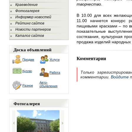
творчество.
Краеведение
Фотогалерея
В 10.00 для всех желающи
Информер новостей
11.00 начнется конкурс р
Рейтинг сайтов
пищевыми красками – по вы
Новости партнеров
показательные выступлени
Каталог сайтов
состязания, культурная пр
продажа изделий народных
Доска объявлений
Комментарии
Продам
Услуги
Куплю
Только зарегистрирова
Работа
комментарии.
Войдите
п
Авто-
Разное
объявления
Фотогалерея