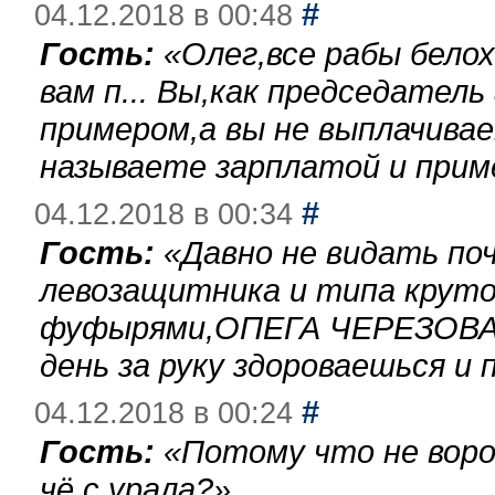
#
04.12.2018 в 00:48
Гость:
«
Олег,все рабы бело
вам п... Вы,как председател
примером,а вы не выплачива
называете зарплатой и при
#
04.12.2018 в 00:34
Гость:
«
Давно не видать по
левозащитника и типа круто
фуфырями,ОПЕГА ЧЕРЕЗОВА-
день за руку здороваешься и п
#
04.12.2018 в 00:24
Гость:
«
Потому что не воро
чё с урала?
»