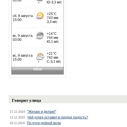
Говорит улица
"Желаю и делаю!"
27.12.2024
Чей успех оставил в сердце радость?
13.12.2024
По пути доброй воли
29.11.2024