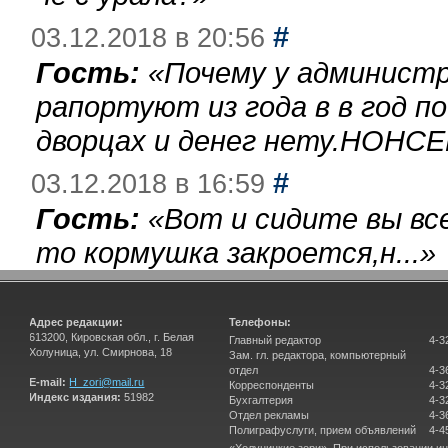
#
03.12.2018 в 20:56
Гость:
«
Почему у администр
рапортуют из года в в год п
дворцах и денег нету.НОНСЕ
#
03.12.2018 в 16:59
Гость:
«
Вот и сидите вы вс
то кормушка закроется,н...
»
Адрес редакции:
Телефоны:
613200, Кировская обл., г. Белая
Главный редактор
4-3
Холуница, ул. Смирнова, 18
Зам. гл. редактора, компьютерный
отдел
4-3
E-mail:
H_zori@mail.ru
Корреспонденты
4-3
Индекс издания:
51982
Бухгалтерия
4-3
Отдел рекламы
4-3
Полиграфуслуги, прием объявлений
4-4