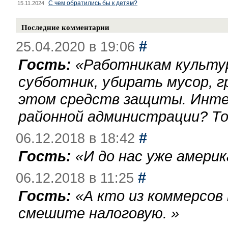
С чем обратились бы к детям?
15.11.2024
Последние комментарии
#
25.04.2020 в 19:06
Гость:
«
Работникам культу
субботник, убирать мусор, г
этом средств защиты. Инте
районной администрации? То
#
06.12.2018 в 18:42
Гость:
«
И до нас уже америк
#
06.12.2018 в 11:25
Гость:
«
А кто из коммерсов
смешите налоговую.
»