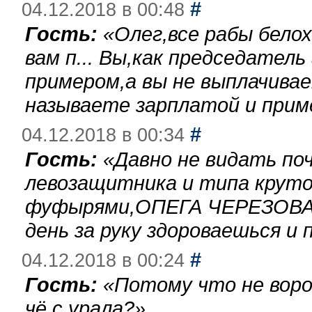
#
04.12.2018 в 00:48
Гость:
«
Олег,все рабы бело
вам п... Вы,как председател
примером,а вы не выплачива
называете зарплатой и при
#
04.12.2018 в 00:34
Гость:
«
Давно не видать по
левозащитника и типа круто
фуфырями,ОПЕГА ЧЕРЕЗОВА-
день за руку здороваешься и п
#
04.12.2018 в 00:24
Гость:
«
Потому что не воро
чё с урала?
»