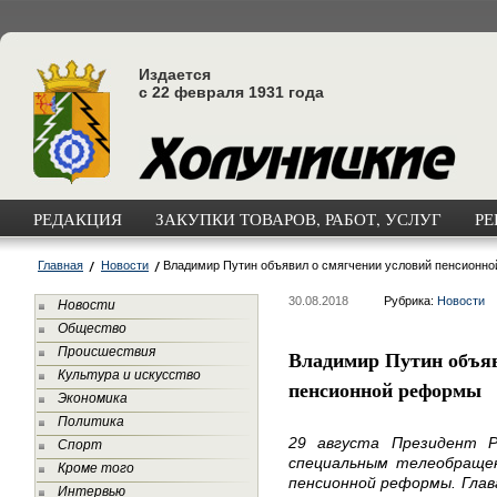
Издается
с 22 февраля 1931 года
РЕДАКЦИЯ
ЗАКУПКИ ТОВАРОВ, РАБОТ, УСЛУГ
РЕ
Главная
Новости
Владимир Путин объявил о смягчении условий пенсионн
30.08.2018
Рубрика:
Новости
Новости
Общество
Происшествия
Владимир Путин объяв
Культура и искусство
пенсионной реформы
Экономика
Политика
29 августа Президент 
Спорт
специальным телеобращен
Кроме того
пенсионной реформы. Глав
Интервью