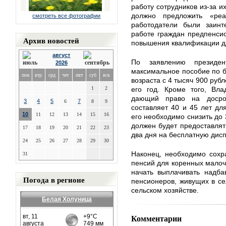
работу сотрудников из-за и
должно предложить «ре
смотреть все фотографии
работодатели были заинт
работе граждан предпенсио
Архив новостей
повышения квалификации д
август
По заявлению президен
2026
максимальное пособие по 
пон
втр
срд
чет
пят
суб
вск
возраста с 4 тысяч 900 руб
1
2
его год. Кроме того, Вла
дающий право на досро
3
4
5
7
6
8
9
составляет 40 и 45 лет дл
10
11
12
13
14
15
16
его необходимо снизить до 
должен будет предоставлят
17
18
19
20
21
22
23
два дня на бесплатную дис
24
25
26
27
28
29
30
Наконец, необходимо сохр
31
пенсий для коренных малоч
начать выплачивать надб
Погода в регионе
пенсионеров, живущих в се
сельском хозяйстве.
Белая Холуница
Комментарии