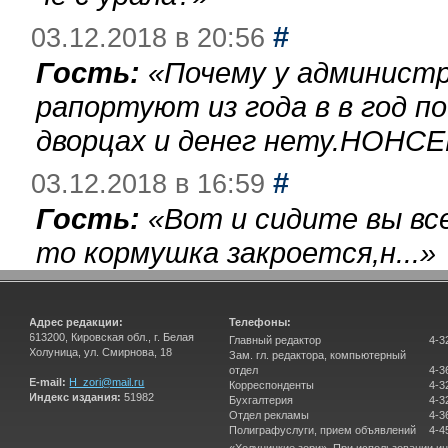
#
03.12.2018 в 20:56
Гость:
«
Почему у администр
рапортуют из года в в год п
дворцах и денег нету.НОНСЕ
#
03.12.2018 в 16:59
Гость:
«
Вот и сидите вы вс
то кормушка закроется,н...
»
Адрес редакции:
Телефоны:
613200, Кировская обл., г. Белая
Главный редактор
4-3
Холуница, ул. Смирнова, 18
Зам. гл. редактора, компьютерный
отдел
4-3
E-mail:
H_zori@mail.ru
Корреспонденты
4-3
Индекс издания:
51982
Бухгалтерия
4-3
Отдел рекламы
4-3
Полиграфуслуги, прием объявлений
4-4