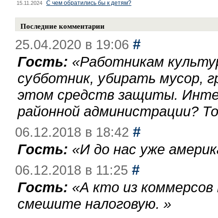
С чем обратились бы к детям?
15.11.2024
Последние комментарии
#
25.04.2020 в 19:06
Гость:
«
Работникам культу
субботник, убирать мусор, г
этом средств защиты. Инте
районной администрации? То
#
06.12.2018 в 18:42
Гость:
«
И до нас уже америк
#
06.12.2018 в 11:25
Гость:
«
А кто из коммерсов
смешите налоговую.
»