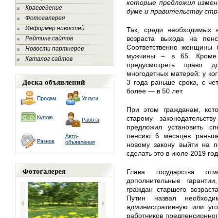
которые предложил измен
Краеведение
думе и правительству стр
Фотогалерея
Информер новостей
Так, среди необходимых к
возраста выхода на пе
Рейтинг сайтов
Соответственно женщины б
Новости партнеров
мужчины – в 65. Кроме 
Каталог сайтов
предусмотреть право 
многодетных матерей: у ког
Доска объявлений
3 года раньше срока, с ч
более — в 50 лет.
Продам
Услуги
При этом гражданам, кот
Куплю
старому законодательст
Работа
предложил установить с
пенсию 6 месяцев раньше
Авто-
Разное
объявления
новому закону выйти на п
сделать это в июле 2019 год
Фотогалерея
Глава государства отм
дополнительные гарантии
граждан старшего возраст
Путин назвал необходи
административную или уго
работников предпенсионного