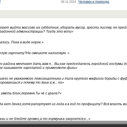
?
Человек и природа
08.11.2024
ают выйти массово на субботник, убирать мусор, грести листву, не пред
 районной администрации? Тогда это вопи
»
лись. Пока в виде норок.
»
белую зарплату?Не смешите налоговую.
»
го района мечтают дать вам п... Вы,как председатель городской госдумы 
ые называете зарплатой и применяете физи
»
нашего не уважаемого левозащитника и типа крутого мафиози борьбы с 
ороваешься и почему то язык в ж... по
»
уметь блин,деревня.Ты чё с урала?
»
а нет денег,хотя рапортуют из года в в год по профициту? Вся власть жи
ны и не блейте громко,а то кормушка закроется,н...
»