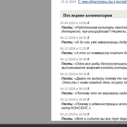
С чем обратились бы к детям
15.11.2024
Последние комментарии
#
25.04.2020 в 19:06
Гость:
«
Работникам культуры предлаг
Интересно, чья инициатива? Неужели
#
06.12.2018 в 18:42
Гость:
«
И до нас уже американцы добра
#
06.12.2018 в 11:25
Гость:
«
А кто из коммерсов платит 
#
04.12.2018 в 00:48
Гость:
«
Олег,все рабы белохолуницко
выплачиваете вовремя копейки,котор
#
04.12.2018 в 00:34
Гость:
«
Давно не видать почему то 
.Олег,ты с ними каждый день за руку зд
#
04.12.2018 в 00:24
Гость:
«
Потому что не воровать надо 
#
03.12.2018 в 20:56
Гость:
«
Почему у администрации всегд
нету.НОНСЕНС.
»
#
03.12.2018 в 16:59
Гость:
«
Вот и сидите вы все тут бара