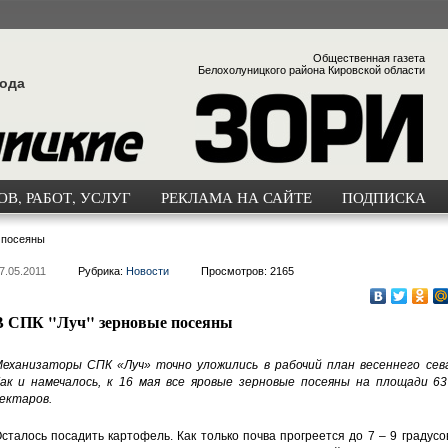
Общественная газета
Белохолуницкого района Кировской области
года
В, РАБОТ, УСЛУГ
РЕКЛАМА НА САЙТЕ
ПОДПИСКА
 посеяны
7.05.2011
Рубрика:
Новости
Просмотров: 2165
В СПК "Луч" зерновые посеяны
еханизаторы СПК «Луч» точно уложились в рабочий план весеннего сева
ак и намечалось, к 16 мая все яровые зерновые посеяны на площади 63
ектаров.
сталось посадить картофель. Как только почва прогреется до 7 – 9 градусо