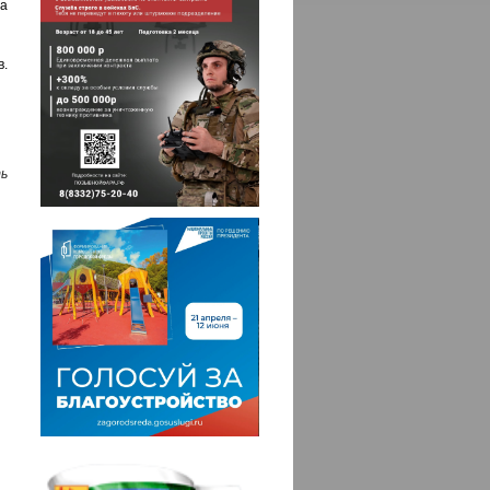
на
в.
ь