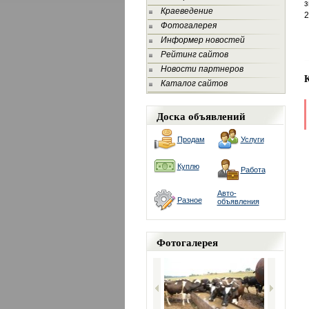
з
Краеведение
2
Фотогалерея
Информер новостей
Рейтинг сайтов
Новости партнеров
Каталог сайтов
Доска объявлений
Продам
Услуги
Куплю
Работа
Авто-
Разное
объявления
Фотогалерея