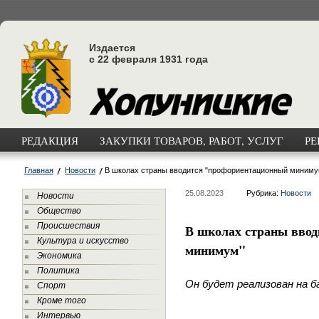
Издается
с 22 февраля 1931 года
РЕДАКЦИЯ
ЗАКУПКИ ТОВАРОВ, РАБОТ, УСЛУГ
РЕ
Главная
Новости
В школах страны вводится "профориентационный миниму
25.08.2023
Рубрика:
Новости
Новости
Общество
Происшествия
В школах страны вво
Культура и искусство
минимум"
Экономика
Политика
Он будет реализован на б
Спорт
Кроме того
Интервью