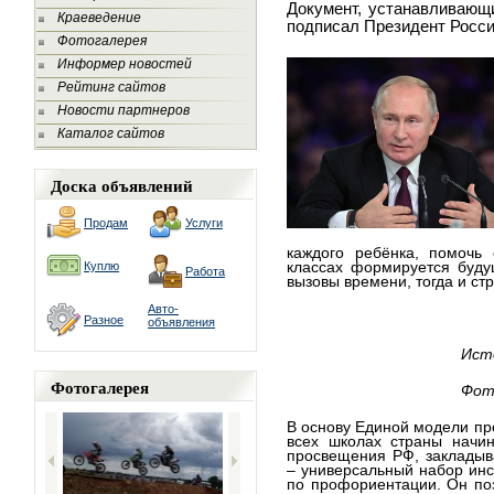
Документ, устанавливаю
Краеведение
подписал
Президент Росс
Фотогалерея
Информер новостей
Рейтинг сайтов
Новости партнеров
Каталог сайтов
Доска объявлений
Продам
Услуги
каждого ребёнка, помочь 
классах формируется буду
Куплю
Работа
вызовы времени, тогда и стр
Авто-
Разное
объявления
Исто
Фотогалерея
Фото
В основу Единой модели пр
всех школах страны начин
просвещения РФ, заклады
– универсальный набор ин
по профориентации. Он по