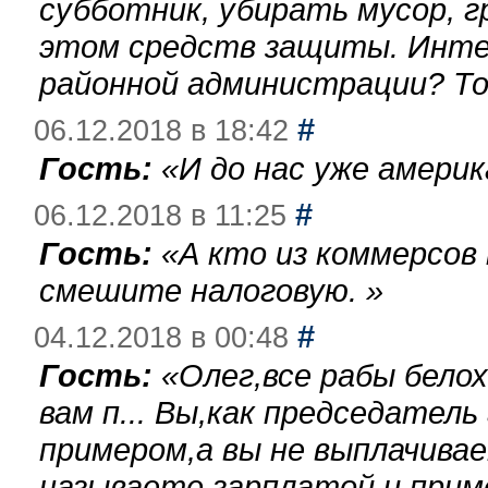
субботник, убирать мусор, г
этом средств защиты. Инте
районной администрации? То
#
06.12.2018 в 18:42
Гость:
«
И до нас уже америк
#
06.12.2018 в 11:25
Гость:
«
А кто из коммерсов
смешите налоговую.
»
#
04.12.2018 в 00:48
Гость:
«
Олег,все рабы бело
вам п... Вы,как председател
примером,а вы не выплачива
называете зарплатой и при