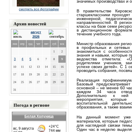
значимых производствах и 
смотреть все фотографии
В правительстве Кировск
старшеклассники проходят
инженерной, педагогичес
направленностей. В регио
Архив новостей
классы на базе семи ресурс
в дистанционном формате
август
течение учебного года.
2026
Министр образования регио
пон
втр
срд
чет
пят
суб
вск
в профильных и сетевых 
знакомиться с особенност
1
2
знания и навыки, которые п
ведомства отметила: «
3
4
5
6
7
8
9
родителями учеников, за
успехе своих детей». С 1 се
10
11
12
13
14
15
16
проводить собрания, посв
17
18
19
20
21
22
23
Реализация профминимум
24
25
26
27
28
29
30
Базовый предусматривает
основной – не менее 60 час
31
каждом 34 часа отводи
Дополнительно к ней 
мероприятия, которы
воспитательной деятельн
Погода в регионе
образования, а также взаим
Белая Холуница
На данный момент уже 
материалов, которые педаго
для наглядной связки тем
Один час в неделю выделя