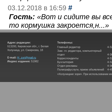
#
03.12.2018 в 16:59
Гость:
«
Вот и сидите вы вс
то кормушка закроется,н...
»
Адрес редакции:
Телефоны:
613200, Кировская обл., г. Белая
Главный редактор
4-3
Холуница, ул. Смирнова, 18
Зам. гл. редактора, компьютерный
отдел
4-3
E-mail:
H_zori@mail.ru
Корреспонденты
4-3
Индекс издания:
51982
Бухгалтерия
4-3
Отдел рекламы
4-3
Полиграфуслуги, прием объявлений
4-4
«Холуницкие зори». При использовании и