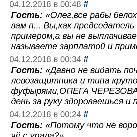
#
04.12.2018 в 00:48
Гость:
«
Олег,все рабы бело
вам п... Вы,как председател
примером,а вы не выплачива
называете зарплатой и при
#
04.12.2018 в 00:34
Гость:
«
Давно не видать по
левозащитника и типа круто
фуфырями,ОПЕГА ЧЕРЕЗОВА-
день за руку здороваешься и п
#
04.12.2018 в 00:24
Гость:
«
Потому что не воро
чё с урала?
»