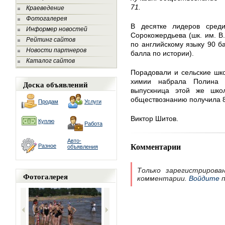
71.
Краеведение
Фотогалерея
В десятке лидеров сред
Информер новостей
Сорокожердьева (шк. им. В.
Рейтинг сайтов
по английскому языку 90 б
Новости партнеров
балла по истории).
Каталог сайтов
Порадовали и сельские шко
химии набрала Полина 
Доска объявлений
выпускница этой же шко
обществознанию получила 8
Продам
Услуги
Виктор Шитов.
Куплю
Работа
Авто-
Комментарии
Разное
объявления
Только зарегистрирова
Фотогалерея
комментарии.
Войдите
п