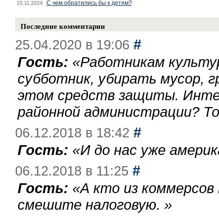
С чем обратились бы к детям?
15.11.2024
Последние комментарии
#
25.04.2020 в 19:06
Гость:
«
Работникам культу
субботник, убирать мусор, г
этом средств защиты. Инте
районной администрации? То
#
06.12.2018 в 18:42
Гость:
«
И до нас уже америк
#
06.12.2018 в 11:25
Гость:
«
А кто из коммерсов
смешите налоговую.
»