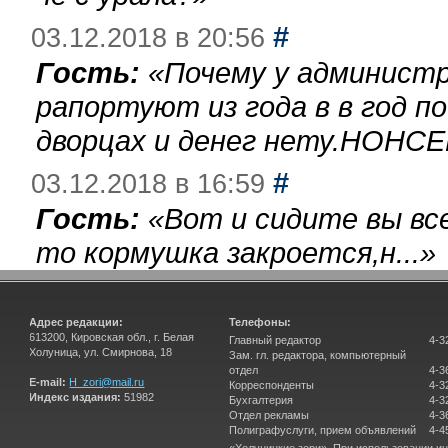
#
03.12.2018 в 20:56
Гость:
«
Почему у администр
рапортуют из года в в год п
дворцах и денег нету.НОНСЕ
#
03.12.2018 в 16:59
Гость:
«
Вот и сидите вы вс
то кормушка закроется,н...
»
Адрес редакции:
Телефоны:
613200, Кировская обл., г. Белая
Главный редактор
4-3
Холуница, ул. Смирнова, 18
Зам. гл. редактора, компьютерный
отдел
4-3
E-mail:
H_zori@mail.ru
Корреспонденты
4-3
Индекс издания:
51982
Бухгалтерия
4-3
Отдел рекламы
4-3
Полиграфуслуги, прием объявлений
4-4