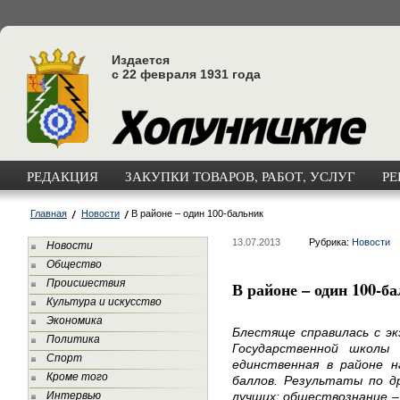
Издается
с 22 февраля 1931 года
РЕДАКЦИЯ
ЗАКУПКИ ТОВАРОВ, РАБОТ, УСЛУГ
РЕ
Главная
Новости
В районе – один 100-бальник
13.07.2013
Рубрика:
Новости
Новости
Общество
Происшествия
В районе – один 100-б
Культура и искусство
Экономика
Блестяще справилась с эк
Политика
Государственной школы 
Спорт
единственная в районе 
Кроме того
баллов. Результаты по д
Интервью
лучших: обществознание –