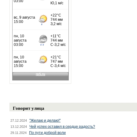
Говорит улица
"Желаю и делаю!"
27.12.2024
Чей успех оставил в сердце радость?
13.12.2024
По пути доброй воли
29.11.2024