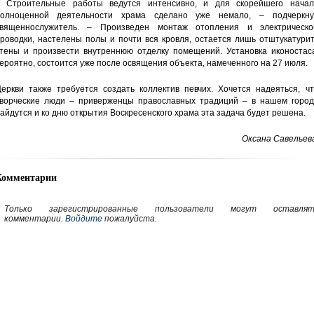
 Строительные работы ведутся интенсивно, и для скорейшего начал
олноценной деятельности храма сделано уже немало, – подчеркну
вященнослужитель. – Произведен монтаж отопления и электрическо
роводки, настелены полы и почти вся кровля, остается лишь отштукатури
тены и произвести внутреннюю отделку помещений. Установка иконостаса
ероятно, состоится уже после освящения объекта, намеченного на 27 июля.
еркви также требуется создать коллектив певчих. Хочется надеяться, чт
ворческие люди – приверженцы православных традиций – в нашем город
айдутся и ко дню открытия Воскресенского храма эта задача будет решена.
Оксана Савельев
Комментарии
Только зарегистрированные пользователи могут оставлят
комментарии.
Войдите
пожалуйста.