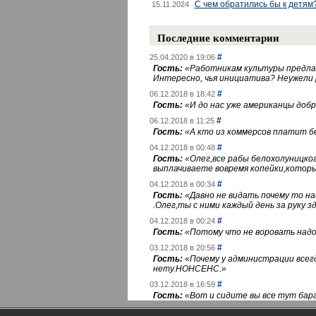
С чем обратились бы к детям
15.11.2024
Последние комментарии
#
25.04.2020 в 19:06
Гость:
«
Работникам культуры предлаг
Интересно, чья инициатива? Неужели
#
06.12.2018 в 18:42
Гость:
«
И до нас уже американцы добра
#
06.12.2018 в 11:25
Гость:
«
А кто из коммерсов платит 
#
04.12.2018 в 00:48
Гость:
«
Олег,все рабы белохолуницко
выплачиваете вовремя копейки,котор
#
04.12.2018 в 00:34
Гость:
«
Давно не видать почему то 
.Олег,ты с ними каждый день за руку зд
#
04.12.2018 в 00:24
Гость:
«
Потому что не воровать надо 
#
03.12.2018 в 20:56
Гость:
«
Почему у администрации всегд
нету.НОНСЕНС.
»
#
03.12.2018 в 16:59
Гость:
«
Вот и сидите вы все тут бара