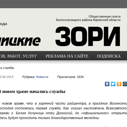
Общественная газета
Белохолуницкого района Кировской области
года
В, РАБОТ, УСЛУГ
РЕКЛАМА НА САЙТЕ
ПОДПИСКА
сь службы
3.06.2014
Рубрика:
Новости
Просмотров: 1634
В новом храме начались службы
 новом храме, что в заречной части райцентра, в праздник Вознесени
осподня состоялась первая служба. Как сказал настоятель Всехсвятско
еркви г. Белая Холуница отец Дионисий, до «официального» открыти
десь будут проходить только благодарственные молебны.