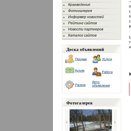
–
Краеведение
п
Фотогалерея
с
п
Информер новостей
с
Рейтинг сайтов
в
Новости партнеров
Каталог сайтов
Ц
т
н
Доска объявлений
Продам
Услуги
Куплю
Работа
Авто-
Разное
объявления
Фотогалерея