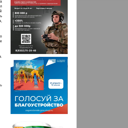
а
л
й
ть
,
о
е
а.
ь