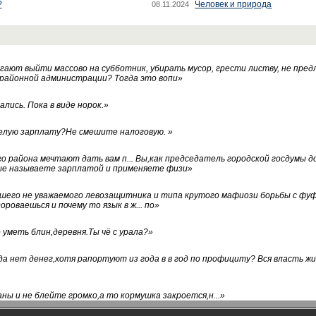
?
Человек и природа
08.11.2024
ают выйти массово на субботник, убирать мусор, грести листву, не пред
 районной администрации? Тогда это вопи
»
лись. Пока в виде норок.
»
белую зарплату?Не смешите налоговую.
»
го района мечтают дать вам п... Вы,как председатель городской госдумы 
ые называете зарплатой и применяете физи
»
нашего не уважаемого левозащитника и типа крутого мафиози борьбы с 
ороваешься и почему то язык в ж... по
»
уметь блин,деревня.Ты чё с урала?
»
а нет денег,хотя рапортуют из года в в год по профициту? Вся власть жи
ны и не блейте громко,а то кормушка закроется,н...
»