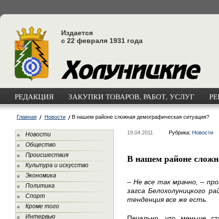
Издается
с 22 февраля 1931 года
РЕДАКЦИЯ
ЗАКУПКИ ТОВАРОВ, РАБОТ, УСЛУГ
РЕ
Главная
Новости
В нашем районе сложная демографическая ситуация?
19.04.2011
Рубрика:
Новости
Новости
Общество
Происшествия
В нашем районе сложн
Культура и искусство
Экономика
– Не все так мрачно, – п
Политика
загса Белохолуницкого ра
Спорт
тенденция все же есть.
Кроме того
Интервью
Печально, что меньше ст