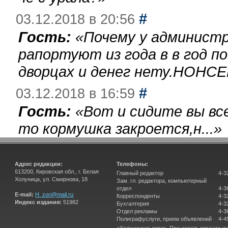
#
03.12.2018 в 20:56
Гость:
«
Почему у администр
рапортуют из года в в год п
дворцах и денег нету.НОНСЕ
#
03.12.2018 в 16:59
Гость:
«
Вот и сидите вы вс
то кормушка закроется,н...
»
Адрес редакции:
Телефоны:
613200, Кировская обл., г. Белая
Главный редактор
4-3
Холуница, ул. Смирнова, 18
Зам. гл. редактора, компьютерный
отдел
4-3
E-mail:
H_zori@mail.ru
Корреспонденты
4-3
Индекс издания:
51982
Бухгалтерия
4-3
Отдел рекламы
4-3
Полиграфуслуги, прием объявлений
4-4