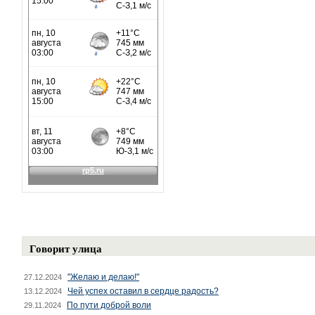
Говорит улица
"Желаю и делаю!"
27.12.2024
Чей успех оставил в сердце радость?
13.12.2024
По пути доброй воли
29.11.2024