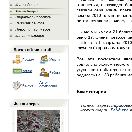
отношения, а разводов бол
Краеведение
связали себя узами брака
Фотогалерея
весной 2010-го многие мол
Информер новостей
летом, вставали в очередь,
Рейтинг сайтов
Новости партнеров
Нынче мы имеем 21 бракор
Каталог сайтов
было 17. Очень тревожит з
– 55, а в I квартале 2010
случаев (в прошлом году за 
Доска объявлений
Все эти показатели явл
Продам
Услуги
социально-экономического
ухудшение наблюдается по
Куплю
Работа
родилось на 133 ребенка ме
Авто-
Разное
объявления
Комментарии
Фотогалерея
Только зарегистрирова
комментарии.
Войдите
п