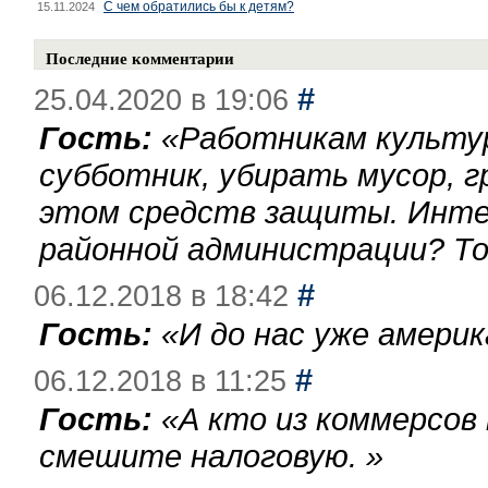
С чем обратились бы к детям?
15.11.2024
Последние комментарии
#
25.04.2020 в 19:06
Гость:
«
Работникам культу
субботник, убирать мусор, г
этом средств защиты. Инте
районной администрации? То
#
06.12.2018 в 18:42
Гость:
«
И до нас уже америк
#
06.12.2018 в 11:25
Гость:
«
А кто из коммерсов
смешите налоговую.
»