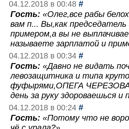
#
04.12.2018 в 00:48
Гость:
«
Олег,все рабы бело
вам п... Вы,как председател
примером,а вы не выплачива
называете зарплатой и при
#
04.12.2018 в 00:34
Гость:
«
Давно не видать по
левозащитника и типа круто
фуфырями,ОПЕГА ЧЕРЕЗОВА-
день за руку здороваешься и п
#
04.12.2018 в 00:24
Гость:
«
Потому что не воро
чё с урала?
»