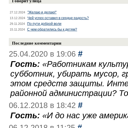
Говорит улица
"Желаю и делаю!"
27.12.2024
Чей успех оставил в сердце радость?
13.12.2024
По пути доброй воли
29.11.2024
С чем обратились бы к детям?
15.11.2024
Последние комментарии
#
25.04.2020 в 19:06
Гость:
«
Работникам культу
субботник, убирать мусор, г
этом средств защиты. Инте
районной администрации? То
#
06.12.2018 в 18:42
Гость:
«
И до нас уже америк
#
06.12.2018 в 11:25