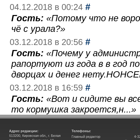
#
04.12.2018 в 00:24
Гость:
«
Потому что не воро
чё с урала?
»
#
03.12.2018 в 20:56
Гость:
«
Почему у администр
рапортуют из года в в год п
дворцах и денег нету.НОНСЕ
#
03.12.2018 в 16:59
Гость:
«
Вот и сидите вы вс
то кормушка закроется,н...
»
Адрес редакции:
Телефоны:
613200, Кировская обл., г. Белая
Главный редактор
4-3