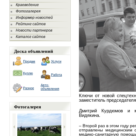
Краеведение
Фотогалерея
Информер новостей
Рейтинг сайтов
Новости партнеров
Каталог сайтов
Доска объявлений
Продам
Услуги
Куплю
Работа
Авто-
Разное
объявления
Ключи от новой спецтех
заместитель председател
Фотогалерея
Дмитрий Курдюмов
и м
Видякина.
– Второй раз в этом году р
отправлены медицинским 
медико-санитарную помощь