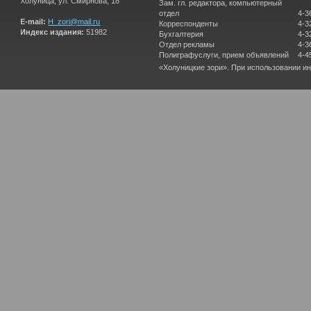
Холуница, ул. Смирнова, 18
Зам. гл. редактора, компьютерный
отдел
4-3
E-mail:
H_zori@mail.ru
Корреспонденты
4-3
Индекс издания:
51982
Бухгалтерия
4-3
Отдел рекламы
4-3
Полиграфуслуги, прием объявлений
4-4
«Холуницкие зори». При использовании и