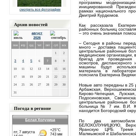
программы модернизации
инициированной Президе
смотреть все фотографии
рамках национального про
Дмитрий Курдюмов.
Архив новостей
Как рассказала Екатери
районных больниц составл
– это очень значимая помощ
август
2026
– Сегодня в районы перед
пон
втр
срд
чет
пят
суб
вск
много – доставка пациент
центральные районные бол
1
2
медицинские организации, 
бригад для проведения 
3
4
5
6
7
8
9
осмотров, диспансерного 
машины будут использов
10
11
12
13
14
15
16
материала в лаборатор
пояснила Екатерина Видяки
17
18
19
20
21
22
23
Новые авто переданы в 25 
24
25
26
27
28
29
30
Арбажская, Верхошижемская
31
Кирово-Чепецкая, Лузская
Подосиновская, Свечинск
центральные районные бол
больница № 7 им. В.И. Ю
Погода в регионе
находится Богородский окру
Белая Холуница
По два автомобиля
БЕЛОХОЛУНИЦКУЮ, Верхн
Яранскую ЦРБ. Тремя 
Малмыжской и Шабалинской