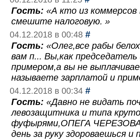
Гость:
«
А кто из коммерсов
смешите налоговую.
»
#
04.12.2018 в 00:48
Гость:
«
Олег,все рабы бело
вам п... Вы,как председател
примером,а вы не выплачива
называете зарплатой и при
#
04.12.2018 в 00:34
Гость:
«
Давно не видать по
левозащитника и типа круто
фуфырями,ОПЕГА ЧЕРЕЗОВА-
день за руку здороваешься и п