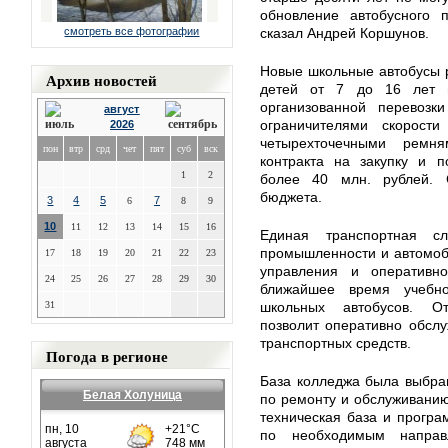
обновление автобусного 
смотреть все фотографии
сказал Андрей Коршунов.
Новые школьные автобусы 
Архив новостей
детей от 7 до 16 лет и
организованной перевозк
август
ограничителями скорос
2026
четырехточечными ремн
пон
втр
срд
чет
пят
суб
вск
контракта на закупку и п
1
2
более 40 млн. рублей. 
бюджета.
3
4
5
7
6
8
9
10
11
12
13
14
15
16
Единая транспортная с
промышленности и автомоб
17
18
19
20
21
22
23
управления и оперативно
24
25
26
27
28
29
30
ближайшее время учебн
31
школьных автобусов. От
позволит оперативно обслу
транспортных средств.
Погода в регионе
База колледжа была выбран
Белая Холуница
по ремонту и обслуживанию
техническая база и програ
по необходимым направ