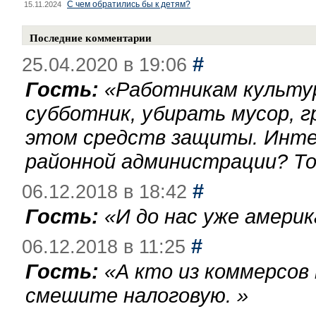
С чем обратились бы к детям?
15.11.2024
Последние комментарии
#
25.04.2020 в 19:06
Гость:
«
Работникам культу
субботник, убирать мусор, г
этом средств защиты. Инте
районной администрации? То
#
06.12.2018 в 18:42
Гость:
«
И до нас уже америк
#
06.12.2018 в 11:25
Гость:
«
А кто из коммерсов
смешите налоговую.
»