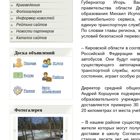
Губернатор Игорь Вас
Краеведение
правительства области 
Фотогалерея
образования Михаил Исупо
Информер новостей
автомобильного сервиса, 
единую транспортную служб
Рейтинг сайтов
По словам главы региона, 
Новости партнеров
условий безопасной перевоз
Каталог сайтов
– Кировской области в соот
Доска объявлений
Российской Федерации 
автобусов. Они будут нап
Продам
Услуги
существующего автопар
транспортной службы, кот
Куплю
состоянии, играет особую р
Работа
Директор средней общео
Авто-
Разное
объявления
Андрей Коршунов подчеркну
образовательного учрежде
доставляется примерно 30
Фотогалерея
20 километрах от места уче
– В нашем районе существу
жители которых могут полу
доставки в школу. Соглас
старше десяти лет не могу