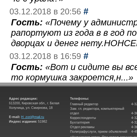
#
03.12.2018 в 20:56
Гость:
«
Почему у администр
рапортуют из года в в год п
дворцах и денег нету.НОНСЕ
#
03.12.2018 в 16:59
Гость:
«
Вот и сидите вы вс
то кормушка закроется,н...
»
Адрес редакции:
Телефоны:
613200, Кировская обл., г. Белая
Главный редактор
4-3
Холуница, ул. Смирнова, 18
Зам. гл. редактора, компьютерный
отдел
4-3
E-mail:
H_zori@mail.ru
Корреспонденты
4-3
Индекс издания:
51982
Бухгалтерия
4-3
Отдел рекламы
4-3
Полиграфуслуги, прием объявлений
4-4