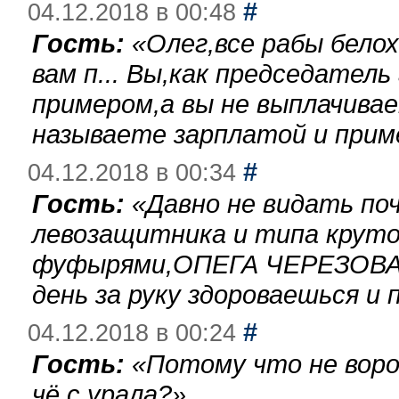
#
04.12.2018 в 00:48
Гость:
«
Олег,все рабы бело
вам п... Вы,как председател
примером,а вы не выплачива
называете зарплатой и при
#
04.12.2018 в 00:34
Гость:
«
Давно не видать по
левозащитника и типа круто
фуфырями,ОПЕГА ЧЕРЕЗОВА-
день за руку здороваешься и п
#
04.12.2018 в 00:24
Гость:
«
Потому что не воро
чё с урала?
»