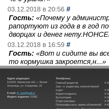
#
03.12.2018 в 20:56
Гость:
«
Почему у администр
рапортуют из года в в год п
дворцах и денег нету.НОНСЕ
#
03.12.2018 в 16:59
Гость:
«
Вот и сидите вы вс
то кормушка закроется,н...
»
Адрес редакции:
Телефоны:
613200, Кировская обл., г. Белая
Главный редактор
4-3
Холуница, ул. Смирнова, 18
Зам. гл. редактора, компьютерный
отдел
4-3
E-mail:
H_zori@mail.ru
Корреспонденты
4-3
Индекс издания:
51982
Бухгалтерия
4-3
Отдел рекламы
4-3
Полиграфуслуги, прием объявлений
4-4