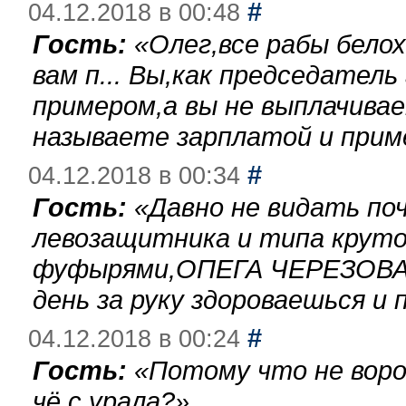
#
04.12.2018 в 00:48
Гость:
«
Олег,все рабы бело
вам п... Вы,как председател
примером,а вы не выплачива
называете зарплатой и при
#
04.12.2018 в 00:34
Гость:
«
Давно не видать по
левозащитника и типа круто
фуфырями,ОПЕГА ЧЕРЕЗОВА-
день за руку здороваешься и п
#
04.12.2018 в 00:24
Гость:
«
Потому что не воро
чё с урала?
»