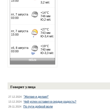
Говорит улица
"Желаю и делаю!"
27.12.2024
Чей успех оставил в сердце радость?
13.12.2024
По пути доброй воли
29.11.2024