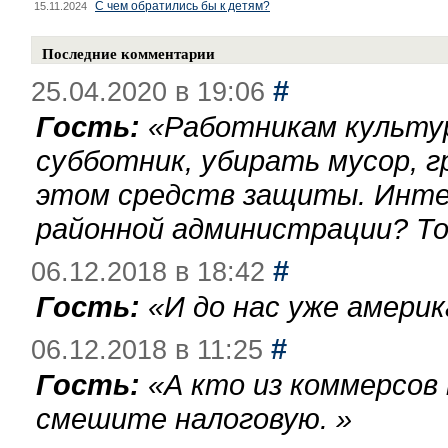
С чем обратились бы к детям?
15.11.2024
Последние комментарии
#
25.04.2020 в 19:06
Гость:
«
Работникам культу
субботник, убирать мусор, г
этом средств защиты. Инте
районной администрации? То
#
06.12.2018 в 18:42
Гость:
«
И до нас уже америк
#
06.12.2018 в 11:25
Гость:
«
А кто из коммерсов
смешите налоговую.
»