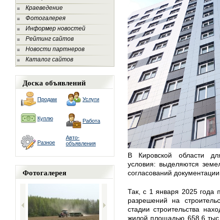
Краеведение
Фотогалерея
Информер новостей
Рейтинг сайтов
Новости партнеров
Каталог сайтов
Доска объявлений
Продам
Услуги
Куплю
Работа
Авто-
Разное
объявления
В Кировской области дл
условия: выделяются земе
Фотогалерея
согласований документации
Так, с 1 января 2025 года 
разрешений на строительс
стадии строительства нах
жилой площадью 658,6 тыс.