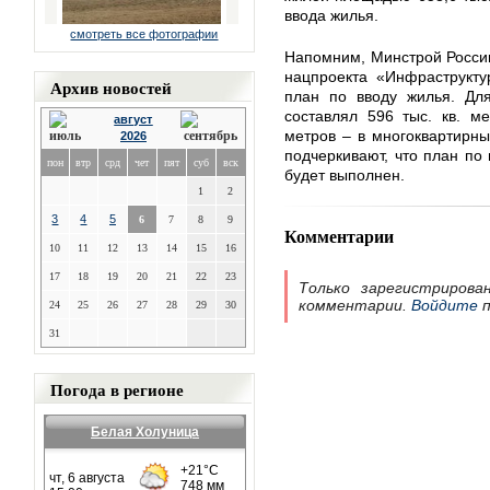
ввода жилья.
смотреть все фотографии
Напомним, Минстрой Росси
нацпроекта «Инфраструкту
Архив новостей
план по вводу жилья. Для
составлял 596 тыс. кв. ме
август
метров – в многоквартирны
2026
подчеркивают, что план по
пон
втр
срд
чет
пят
суб
вск
будет выполнен.
1
2
3
4
5
6
7
8
9
Комментарии
10
11
12
13
14
15
16
17
18
19
20
21
22
23
Только зарегистрирова
комментарии.
Войдите
п
24
25
26
27
28
29
30
31
Погода в регионе
Белая Холуница