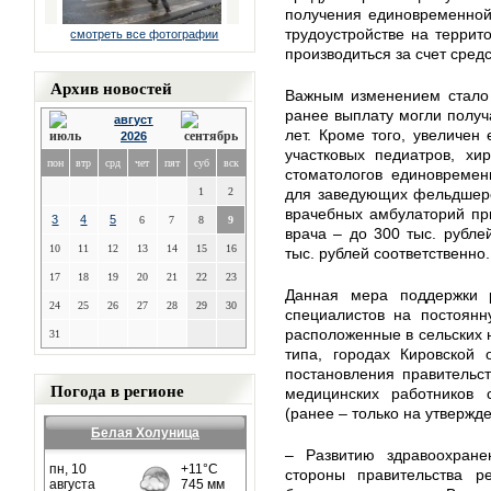
получения единовременной
трудоустройстве на террит
смотреть все фотографии
производиться за счет сред
Архив новостей
Важным изменением стало 
ранее выплату могли получ
август
лет. Кроме того, увеличен
2026
участковых педиатров, хир
пон
втр
срд
чет
пят
суб
вск
стоматологов единовремен
1
2
для заведующих фельдшерс
врачебных амбулаторий пр
3
4
5
6
7
8
9
врача – до 300 тыс. рубле
10
11
12
13
14
15
16
тыс. рублей соответственно.
17
18
19
20
21
22
23
Данная мера поддержки р
24
25
26
27
28
29
30
специалистов на постоянн
расположенные в сельских н
31
типа, городах Кировской 
постановления правительс
Погода в регионе
медицинских работников
(ранее – только на утвержд
Белая Холуница
– Развитию здравоохране
стороны правительства р