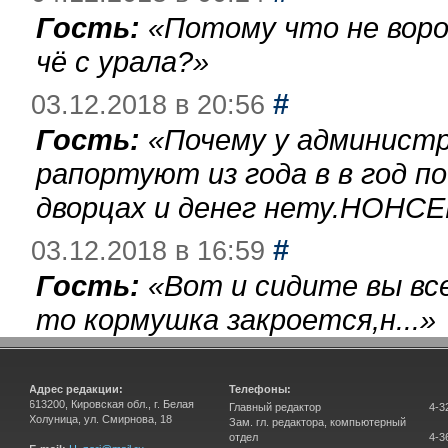
Гость:
«
Потому что не воро
чё с урала?
»
#
03.12.2018 в 20:56
Гость:
«
Почему у администр
рапортуют из года в в год п
дворцах и денег нету.НОНСЕ
#
03.12.2018 в 16:59
Гость:
«
Вот и сидите вы вс
то кормушка закроется,н...
»
Адрес редакции:
Телефоны:
613200, Кировская обл., г. Белая
Главный редактор
4-3
Холуница, ул. Смирнова, 18
Зам. гл. редактора, компьютерный
отдел
4-3