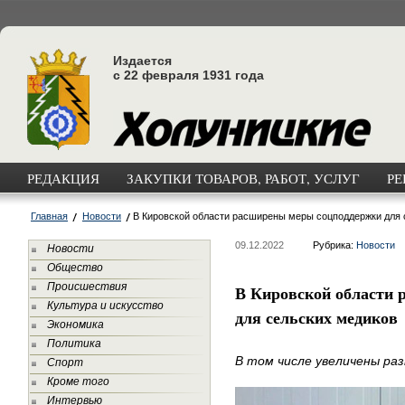
Издается
с 22 февраля 1931 года
РЕДАКЦИЯ
ЗАКУПКИ ТОВАРОВ, РАБОТ, УСЛУГ
РЕ
Главная
Новости
В Кировской области расширены меры соцподдержки для 
09.12.2022
Рубрика:
Новости
Новости
Общество
Происшествия
В Кировской области
Культура и искусство
для сельских медиков
Экономика
Политика
В том числе увеличены ра
Спорт
Кроме того
Интервью