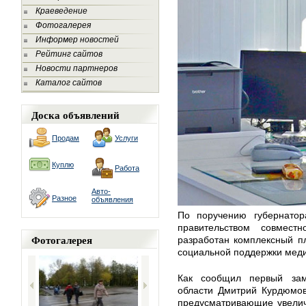
Краеведение
Фотогалерея
Информер новостей
Рейтинг сайтов
Новости партнеров
Каталог сайтов
Доска объявлений
Продам
Услуги
Куплю
Работа
Авто-
Разное
объявления
По поручению губернатор
правительством совмест
Фотогалерея
разработан комплексный п
социальной поддержки меди
Как сообщил первый заме
области Дмитрий Курдюмов
предусматривающие увелич