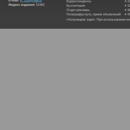
E-mail:
H_zori@mail.ru
Корреспонденты
4-3
Индекс издания:
51982
Бухгалтерия
4-3
Отдел рекламы
4-3
Полиграфуслуги, прием объявлений
4-4
«Холуницкие зори». При использовании и