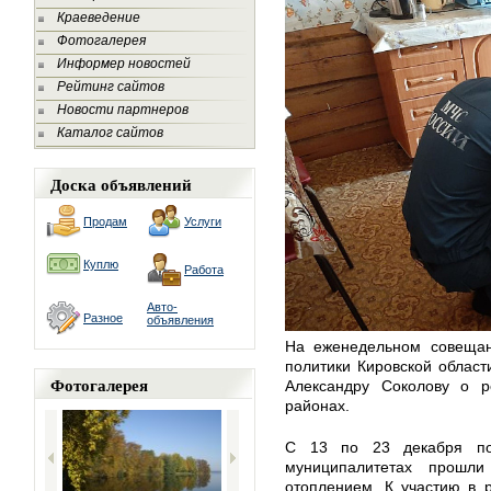
Краеведение
Фотогалерея
Информер новостей
Рейтинг сайтов
Новости партнеров
Каталог сайтов
Доска объявлений
Продам
Услуги
Куплю
Работа
Авто-
Разное
объявления
На еженедельном совещан
политики Кировской област
Фотогалерея
Александру Соколову о р
районах.
С 13 по 23 декабря по
муниципалитетах прош
отоплением. К участию в 