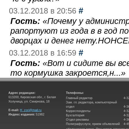
#
03.12.2018 в 20:56
Гость:
«
Почему у администр
рапортуют из года в в год п
дворцах и денег нету.НОНСЕ
#
03.12.2018 в 16:59
Гость:
«
Вот и сидите вы вс
то кормушка закроется,н...
»
Адрес редакции:
Телефоны:
613200, Кировская обл., г. Белая
Главный редактор
4-3
Холуница, ул. Смирнова, 18
Зам. гл. редактора, компьютерный
отдел
4-3
E-mail:
H_zori@mail.ru
Корреспонденты
4-3
Индекс издания:
51982
Бухгалтерия
4-3
Отдел рекламы
4-3
Полиграфуслуги, прием объявлений
4-4