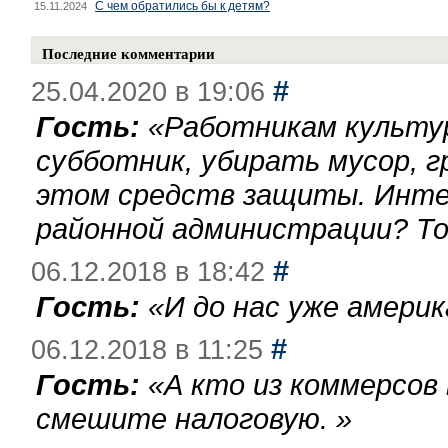
С чем обратились бы к детям?
15.11.2024
Последние комментарии
#
25.04.2020 в 19:06
Гость:
«
Работникам культу
субботник, убирать мусор, г
этом средств защиты. Инте
районной администрации? То
#
06.12.2018 в 18:42
Гость:
«
И до нас уже америк
#
06.12.2018 в 11:25
Гость:
«
А кто из коммерсов
смешите налоговую.
»