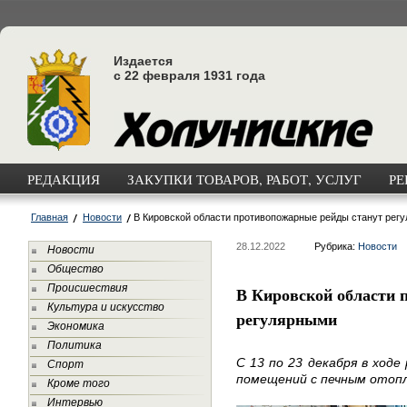
Издается
с 22 февраля 1931 года
РЕДАКЦИЯ
ЗАКУПКИ ТОВАРОВ, РАБОТ, УСЛУГ
РЕ
Главная
Новости
В Кировской области противопожарные рейды станут рег
28.12.2022
Рубрика:
Новости
Новости
Общество
Происшествия
В Кировской области 
Культура и искусство
регулярными
Экономика
Политика
С 13 по 23 декабря в ходе
Спорт
помещений с печным отоп
Кроме того
Интервью