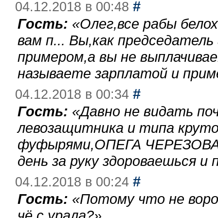
#
04.12.2018 в 00:48
Гость:
«
Олег,все рабы бело
вам п... Вы,как председател
примером,а вы не выплачива
называете зарплатой и при
#
04.12.2018 в 00:34
Гость:
«
Давно не видать по
левозащитника и типа круто
фуфырями,ОПЕГА ЧЕРЕЗОВА-
день за руку здороваешься и п
#
04.12.2018 в 00:24
Гость:
«
Потому что не воро
чё с урала?
»