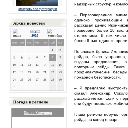
надзорных структур и коми
смотреть все фотографии
– Первоочередное вним
одиноко проживающим г
Архив новостей
рассказал Денис Иконнико
проверено более 18 тыс.
август
отоплением. В том числе
2026
более 6 тыс. одиноко прож
пон
втр
срд
чет
пят
суб
вск
1
2
По словам Дениса Иконнико
рейдов, была устранена
3
4
5
6
7
8
9
выданы предписания, в
10
11
12
13
14
15
16
повторные рейды. Также
профилактические бесед
17
18
19
20
21
22
23
пожарной безопасности.
24
25
26
27
28
29
30
31
– Я предлагаю выстроить
сказал Александр Соко
расслабляется. Если с пер
Погода в регионе
они будут несколько мобили
Белая Холуница
Глава региона поручил ор
рейды на конец января.