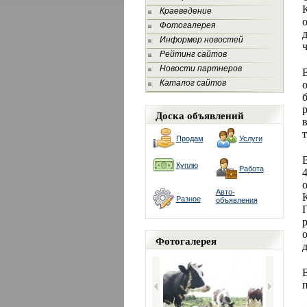
Краеведение
Фотогалерея
д
Информер новостей
ч
Рейтинг сайтов
Новости партнеров
Каталог сайтов
р
Доска объявлений
т
Продам
Услуги
В
Куплю
Работа
Авто-
Разное
объявления
Фотогалерея
д
п