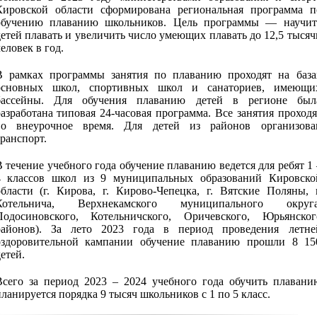
Кировской области сформирована региональная программа п
обучению плаванию школьников. Цель программы — научит
етей плавать и увеличить число умеющих плавать до 12,5 тысяч
еловек в год.
В рамках программы занятия по плаванию проходят на база
основных школ, спортивных школ и санаториев, имеющи
бассейны. Для обучения плаванию детей в регионе был
азработана типовая 24-часовая программа. Все занятия проходя
во внеурочное время. Для детей из районов организова
ранспорт.
 течение учебного года обучение плаванию ведется для ребят 1 
4 классов школ из 9 муниципальных образований Кировско
области (г. Кирова, г. Кирово-Чепецка, г. Вятские Поляны, г
Котельнича, Верхнекамского муниципального округа
Подосиновского, Котельничского, Оричевского, Юрьянског
районов). За лето 2023 года в период проведения летне
оздоровительной кампании обучение плаванию прошли 8 15
етей.
Всего за период 2023 – 2024 учебного года обучить плавани
ланируется порядка 9 тысяч школьников с 1 по 5 класс.