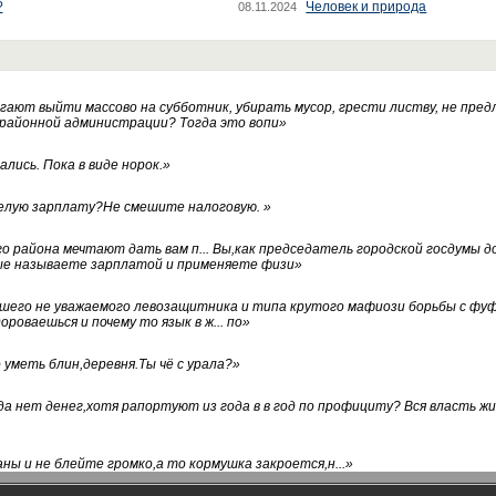
?
Человек и природа
08.11.2024
ают выйти массово на субботник, убирать мусор, грести листву, не пред
 районной администрации? Тогда это вопи
»
лись. Пока в виде норок.
»
белую зарплату?Не смешите налоговую.
»
го района мечтают дать вам п... Вы,как председатель городской госдумы 
ые называете зарплатой и применяете физи
»
нашего не уважаемого левозащитника и типа крутого мафиози борьбы с 
ороваешься и почему то язык в ж... по
»
уметь блин,деревня.Ты чё с урала?
»
а нет денег,хотя рапортуют из года в в год по профициту? Вся власть жи
ны и не блейте громко,а то кормушка закроется,н...
»