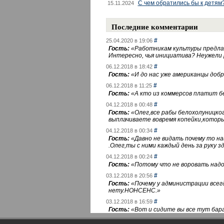
С чем обратились бы к детям
15.11.2024
Последние комментарии
#
25.04.2020 в 19:06
Гость:
«
Работникам культуры предлаг
Интересно, чья инициатива? Неужели
#
06.12.2018 в 18:42
Гость:
«
И до нас уже американцы добра
#
06.12.2018 в 11:25
Гость:
«
А кто из коммерсов платит 
#
04.12.2018 в 00:48
Гость:
«
Олег,все рабы белохолуницко
выплачиваете вовремя копейки,котор
#
04.12.2018 в 00:34
Гость:
«
Давно не видать почему то 
.Олег,ты с ними каждый день за руку зд
#
04.12.2018 в 00:24
Гость:
«
Потому что не воровать надо 
#
03.12.2018 в 20:56
Гость:
«
Почему у администрации всегд
нету.НОНСЕНС.
»
#
03.12.2018 в 16:59
Гость:
«
Вот и сидите вы все тут бара