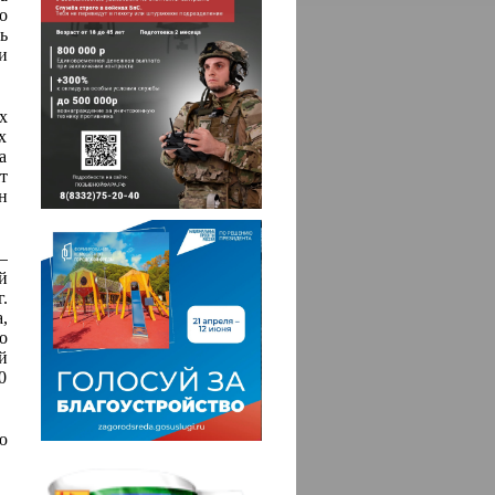
о
ь
и
х
х
а
т
н
–
й
.
,
о
й
0
ю