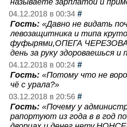
называете зарплатой и при
#
04.12.2018 в 00:34
Гость:
«
Давно не видать по
левозащитника и типа круто
фуфырями,ОПЕГА ЧЕРЕЗОВА-
день за руку здороваешься и п
#
04.12.2018 в 00:24
Гость:
«
Потому что не воро
чё с урала?
»
#
03.12.2018 в 20:56
Гость:
«
Почему у администр
рапортуют из года в в год п
дворцах и денег нету.НОНСЕ