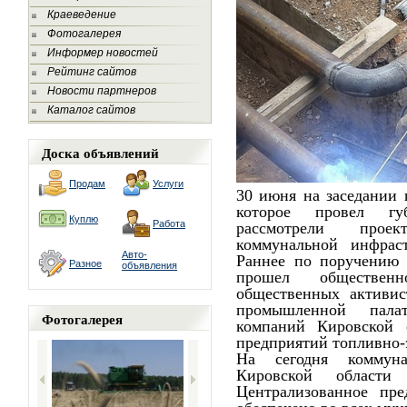
Краеведение
Фотогалерея
Информер новостей
Рейтинг сайтов
Новости партнеров
Каталог сайтов
Доска объявлений
Продам
Услуги
30 июня на заседании 
которое провел гу
Куплю
Работа
рассмотрели прое
коммунальной инфрас
Авто-
Раннее по поручению 
Разное
объявления
прошел обществен
общественных активист
промышленной пала
Фотогалерея
компаний Кировской 
предприятий топливно-
На сегодня коммун
Кировской области
Централизованное пре