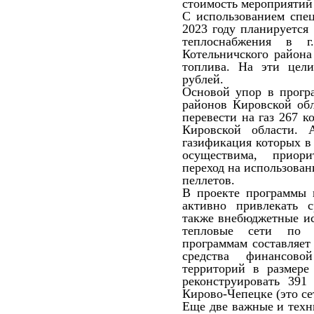
стоимость мероприятий 
С использованием спец
2023 году планируется
теплоснабжения в
Котельничского района
топлива. На эти цел
рублей.
Основой упор в прогр
районов Кировской обл
перевести на газ 267 
Кировской области. 
газификация которых в 
осуществима, приори
переход на использова
пеллетов.
В проекте программы 
активно привлекать 
также внебюджетные ис
тепловые сети по 
программам составляет
средства финансов
территорий в размере
реконструировать 39
Кирово-Чепецке (это се
Еще две важные и техн