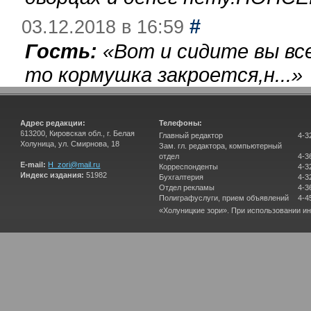
#
03.12.2018 в 16:59
Гость:
«
Вот и сидите вы вс
то кормушка закроется,н...
»
Адрес редакции:
Телефоны:
613200, Кировская обл., г. Белая
Главный редактор
4-3
Холуница, ул. Смирнова, 18
Зам. гл. редактора, компьютерный
отдел
4-3
E-mail:
H_zori@mail.ru
Корреспонденты
4-3
Индекс издания:
51982
Бухгалтерия
4-3
Отдел рекламы
4-3
Полиграфуслуги, прием объявлений
4-4
«Холуницкие зори». При использовании и