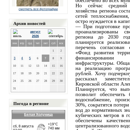
обеспечено во всех му
Но сейчас средний 
смотреть все фотографии
хозяйства региона сост
сетей теплоснабжения
остро нуждается в капи
Архив новостей
— При подготовке пр
проанализированы с
август
региона до 2030 го
2026
планируется реализов
пон
втр
срд
чет
пят
суб
вск
перечень согласован
1
2
«Фонд развития терр
финансировании
3
4
5
6
7
8
9
инфраструктуры. Общая
10
11
12
13
14
15
16
на реализацию прогр
рублей. Хочу подчеркн
17
18
19
20
21
22
23
рассказал заместите
24
25
26
27
28
29
30
Кировской области Але
Планируется, что вы
31
позволит обеспечить 
водоснабжение, прои
Погода в регионе
30%, сократятся потери
вод до нормативных зн
кубических метров в г
Белая Холуница
обеспечены качестве
централизованного вод