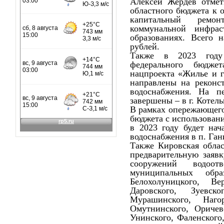
Алексей Жердев отмет
областного бюджета к 
капитальный ремо
коммунальной инфра
образованиях. Всего 
рублей.
Также в 2023 году 
федерального бюдже
нацпроекта «Жилье и г
направлены на реконс
водоснабжения. На п
завершены – в г. Котел
В рамках опережающего
бюджета с использован
в 2023 году будет нач
водоснабжения в п. Ган
Также Кировская обла
предварительную заяв
сооружений водоо
муниципальных обра
Белохолуницкого, Ве
Даровского, Зуевско
Мурашинского, Нагор
Омутнинского, Оричевс
Унинского, Фаленского