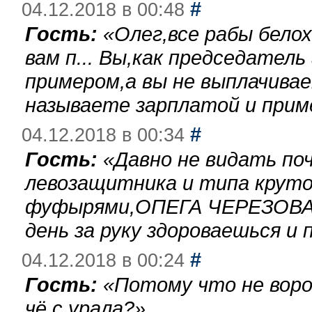
#
04.12.2018 в 00:48
Гость:
«
Олег,все рабы бело
вам п... Вы,как председател
примером,а вы не выплачива
называете зарплатой и при
#
04.12.2018 в 00:34
Гость:
«
Давно не видать по
левозащитника и типа круто
фуфырями,ОПЕГА ЧЕРЕЗОВА-
день за руку здороваешься и п
#
04.12.2018 в 00:24
Гость:
«
Потому что не воро
чё с урала?
»