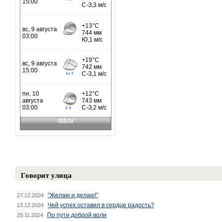
Говорит улица
"Желаю и делаю!"
27.12.2024
Чей успех оставил в сердце радость?
13.12.2024
По пути доброй воли
29.11.2024