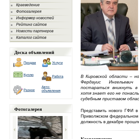
Краеведение
Фотогалерея
Информер новостей
Рейтинг сайтов
Новости партнеров
Каталог сайтов
Доска объявлений
Продам
Услуги
Куплю
В Кировской области – н
Работа
Фердауис Ингельевич
Авто-
постараться вникнуть в 
Разное
объявления
хотя знает его не понаслы
судебным приставом обла
Фотогалерея
Представить нового ГФИ в
Приволжском федеральном о
должность в декабре прошло
Комментарии