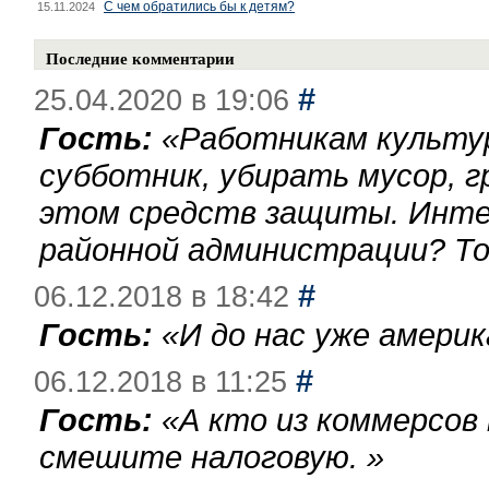
С чем обратились бы к детям?
15.11.2024
Последние комментарии
#
25.04.2020 в 19:06
Гость:
«
Работникам культу
субботник, убирать мусор, г
этом средств защиты. Инте
районной администрации? То
#
06.12.2018 в 18:42
Гость:
«
И до нас уже америк
#
06.12.2018 в 11:25
Гость:
«
А кто из коммерсов
смешите налоговую.
»