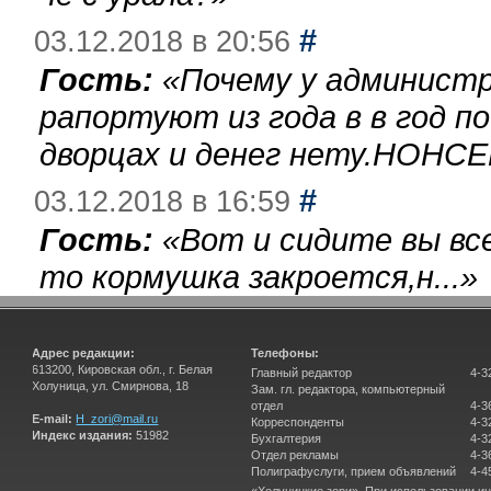
#
03.12.2018 в 20:56
Гость:
«
Почему у администр
рапортуют из года в в год п
дворцах и денег нету.НОНСЕ
#
03.12.2018 в 16:59
Гость:
«
Вот и сидите вы вс
то кормушка закроется,н...
»
Адрес редакции:
Телефоны:
613200, Кировская обл., г. Белая
Главный редактор
4-3
Холуница, ул. Смирнова, 18
Зам. гл. редактора, компьютерный
отдел
4-3
E-mail:
H_zori@mail.ru
Корреспонденты
4-3
Индекс издания:
51982
Бухгалтерия
4-3
Отдел рекламы
4-3
Полиграфуслуги, прием объявлений
4-4