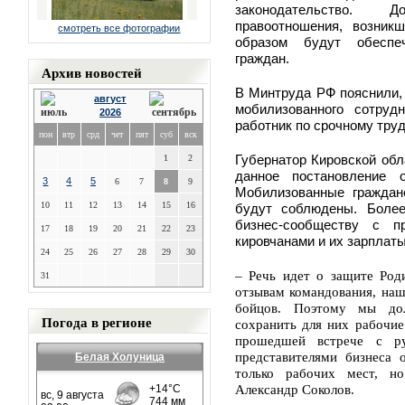
законодательство. 
правоотношения, возник
смотреть все фотографии
образом будут обеспеч
граждан.
Архив новостей
В Минтруда РФ пояснили, 
август
мобилизованного сотру
2026
работник по срочному труд
пон
втр
срд
чет
пят
суб
вск
Губернатор Кировской обл
1
2
данное постановление 
3
4
5
6
7
8
9
Мобилизованные граждан
10
11
12
13
14
15
16
будут соблюдены. Более
бизнес-сообществу с п
17
18
19
20
21
22
23
кировчанами и их зарплаты
24
25
26
27
28
29
30
– Речь идет о защите Род
31
отзывам командования, наш
бойцов. Поэтому мы до
Погода в регионе
сохранить для них рабочие
прошедшей встрече с ру
представителями бизнеса 
Белая Холуница
только рабочих мест, н
Александр Соколов.