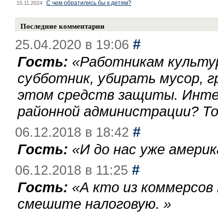
С чем обратились бы к детям?
15.11.2024
Последние комментарии
#
25.04.2020 в 19:06
Гость:
«
Работникам культу
субботник, убирать мусор, г
этом средств защиты. Инте
районной администрации? То
#
06.12.2018 в 18:42
Гость:
«
И до нас уже америк
#
06.12.2018 в 11:25
Гость:
«
А кто из коммерсов
смешите налоговую.
»