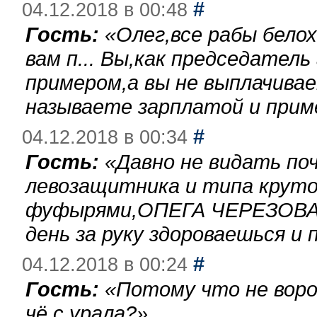
#
04.12.2018 в 00:48
Гость:
«
Олег,все рабы бело
вам п... Вы,как председател
примером,а вы не выплачива
называете зарплатой и при
#
04.12.2018 в 00:34
Гость:
«
Давно не видать по
левозащитника и типа круто
фуфырями,ОПЕГА ЧЕРЕЗОВА-
день за руку здороваешься и п
#
04.12.2018 в 00:24
Гость:
«
Потому что не воро
чё с урала?
»