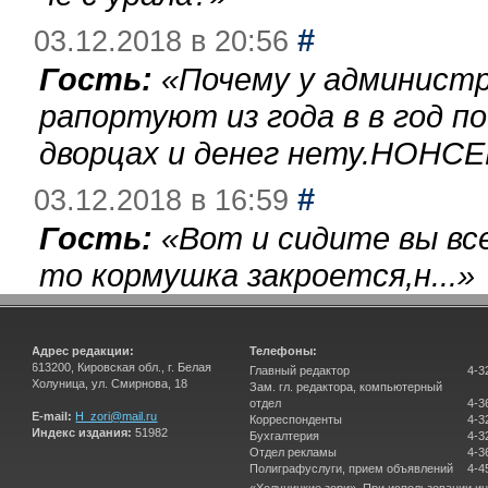
#
03.12.2018 в 20:56
Гость:
«
Почему у администр
рапортуют из года в в год п
дворцах и денег нету.НОНСЕ
#
03.12.2018 в 16:59
Гость:
«
Вот и сидите вы вс
то кормушка закроется,н...
»
Адрес редакции:
Телефоны:
613200, Кировская обл., г. Белая
Главный редактор
4-3
Холуница, ул. Смирнова, 18
Зам. гл. редактора, компьютерный
отдел
4-3
E-mail:
H_zori@mail.ru
Корреспонденты
4-3
Индекс издания:
51982
Бухгалтерия
4-3
Отдел рекламы
4-3
Полиграфуслуги, прием объявлений
4-4