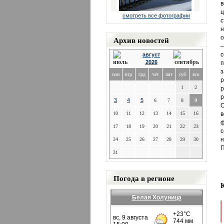
в
ц
смотреть все фотографии
с
н
о
Архив новостей
с
август
2026
п
пон
втр
срд
чет
пят
суб
вск
р
1
2
р
р
3
4
5
6
7
8
9
О
10
11
12
13
14
15
16
в
17
18
19
20
21
22
23
с
н
24
25
26
27
28
29
30
П
31
Погода в регионе
Белая Холуница