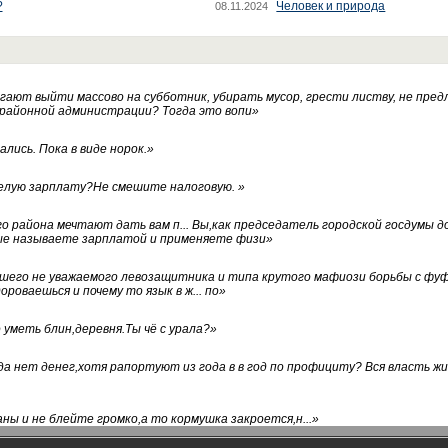
?
Человек и природа
08.11.2024
ают выйти массово на субботник, убирать мусор, грести листву, не пред
 районной администрации? Тогда это вопи
»
лись. Пока в виде норок.
»
белую зарплату?Не смешите налоговую.
»
го района мечтают дать вам п... Вы,как председатель городской госдумы 
ые называете зарплатой и применяете физи
»
нашего не уважаемого левозащитника и типа крутого мафиози борьбы с 
ороваешься и почему то язык в ж... по
»
уметь блин,деревня.Ты чё с урала?
»
а нет денег,хотя рапортуют из года в в год по профициту? Вся власть жи
ны и не блейте громко,а то кормушка закроется,н...
»