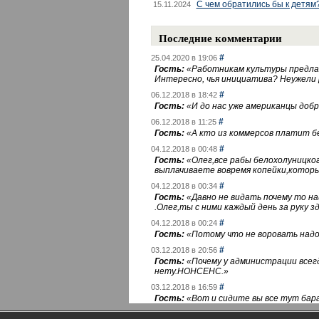
С чем обратились бы к детям
15.11.2024
Последние комментарии
#
25.04.2020 в 19:06
Гость:
«
Работникам культуры предлаг
Интересно, чья инициатива? Неужели
#
06.12.2018 в 18:42
Гость:
«
И до нас уже американцы добра
#
06.12.2018 в 11:25
Гость:
«
А кто из коммерсов платит 
#
04.12.2018 в 00:48
Гость:
«
Олег,все рабы белохолуницко
выплачиваете вовремя копейки,котор
#
04.12.2018 в 00:34
Гость:
«
Давно не видать почему то 
.Олег,ты с ними каждый день за руку зд
#
04.12.2018 в 00:24
Гость:
«
Потому что не воровать надо 
#
03.12.2018 в 20:56
Гость:
«
Почему у администрации всегд
нету.НОНСЕНС.
»
#
03.12.2018 в 16:59
Гость:
«
Вот и сидите вы все тут бара