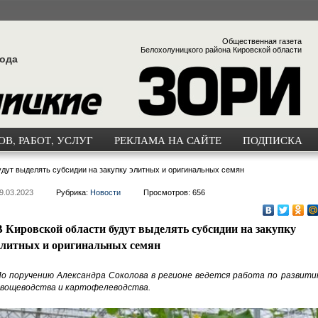
Общественная газета
Белохолуницкого района Кировской области
года
В, РАБОТ, УСЛУГ
РЕКЛАМА НА САЙТЕ
ПОДПИСКА
удут выделять субсидии на закупку элитных и оригинальных семян
9.03.2023
Рубрика:
Новости
Просмотров: 656
В Кировской области будут выделять субсидии на закупку
элитных и оригинальных семян
о поручению Александра Соколова в регионе ведется работа по развити
вощеводства и картофелеводства.