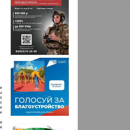
и
ы
о
о
ые
ые
 и
и