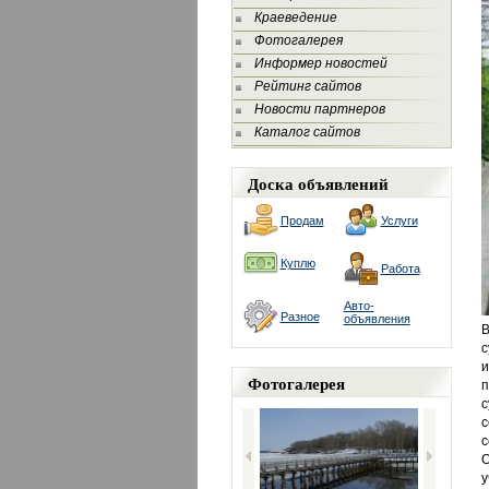
Краеведение
Фотогалерея
Информер новостей
Рейтинг сайтов
Новости партнеров
Каталог сайтов
Доска объявлений
Продам
Услуги
Куплю
Работа
Авто-
Разное
объявления
В
с
Фотогалерея
п
с
с
с
О
у