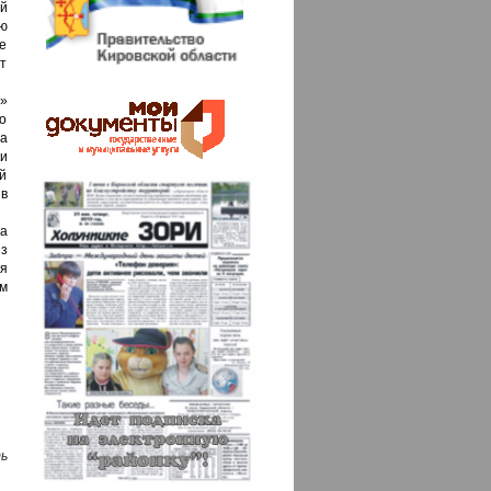
й
ую
же
т
»
о
ва
и
й
 в
ва
з
я
ам
ь