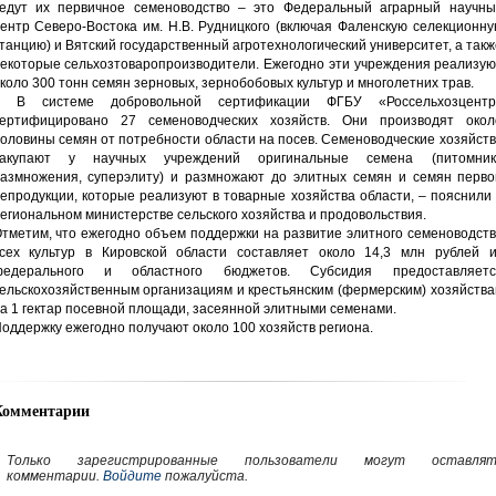
едут их первичное семеноводство – это Федеральный аграрный научны
ентр Северо-Востока им. Н.В. Рудницкого (включая Фаленскую селекционн
танцию) и Вятский государственный агротехнологический университет, а так
екоторые сельхозтоваропроизводители. Ежегодно эти учреждения реализую
коло 300 тонн семян зерновых, зернобобовых культур и многолетних трав.
– В системе добровольной сертификации ФГБУ «Россельхозцентр
ертифицировано 27 семеноводческих хозяйств. Они производят окол
оловины семян от потребности области на посев. Семеноводческие хозяйст
закупают у научных учреждений оригинальные семена (питомник
азмножения, суперэлиту) и размножают до элитных семян и семян перво
епродукции, которые реализуют в товарные хозяйства области, – пояснили
егиональном министерстве сельского хозяйства и продовольствия.
тметим, что ежегодно объем поддержки на развитие элитного семеноводст
сех культур в Кировской области составляет около 14,3 млн рублей и
федерального и областного бюджетов. Субсидия предоставляетс
ельскохозяйственным организациям и крестьянским (фермерским) хозяйств
а 1 гектар посевной площади, засеянной элитными семенами.
оддержку ежегодно получают около 100 хозяйств региона.
Комментарии
Только зарегистрированные пользователи могут оставлят
комментарии.
Войдите
пожалуйста.