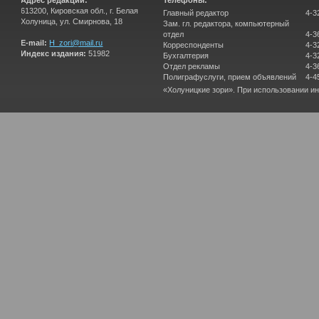
Адрес редакции:
Телефоны:
613200, Кировская обл., г. Белая
Главный редактор
4-3
Холуница, ул. Смирнова, 18
Зам. гл. редактора, компьютерный
отдел
4-3
E-mail:
H_zori@mail.ru
Корреспонденты
4-3
Индекс издания:
51982
Бухгалтерия
4-3
Отдел рекламы
4-3
Полиграфуслуги, прием объявлений
4-4
«Холуницкие зори». При использовании и