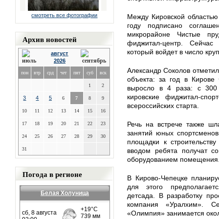
смотреть все фотографии
Между Кировской областью
году подписано соглаш
микрорайоне Чистые пр
Архив новостей
фиджитал-центр. Сейчас
который войдет в число кру
август
2026
Александр Соколов отметил
пон
втр
срд
чет
пят
суб
вск
объекта: за год в Кирове
1
2
выросло в 4 раза: с 300
кировские фиджитал-спо
3
4
5
6
7
8
9
всероссийских старта.
10
11
12
13
14
15
16
Речь на встрече также шл
17
18
19
20
21
22
23
занятий юных спортсменов.
24
25
26
27
28
29
30
площадки к строительству
31
вводом ребята получат с
оборудованием помещения
Погода в регионе
В Кирово-Чепецке планиру
для этого предполагает
Белая Холуница
детсада. В разработку про
компания «Уралхим». Се
«Олимпия» занимается окол