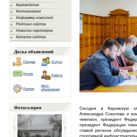
Краеведение
Фотогалерея
Информер новостей
Рейтинг сайтов
Новости партнеров
Каталог сайтов
Доска объявлений
Продам
Услуги
Куплю
Работа
Авто-
Разное
объявления
Фотогалерея
Сегодня в Кировскую о
Александра Соколова и ко
чемпион, президент Федер
президент Федерации гимн
главой региона обсуждали
спортивной инфраструктуры