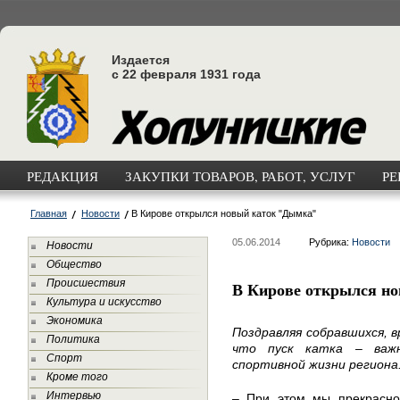
Издается
с 22 февраля 1931 года
РЕДАКЦИЯ
ЗАКУПКИ ТОВАРОВ, РАБОТ, УСЛУГ
РЕ
Главная
Новости
В Кирове открылся новый каток "Дымка"
05.06.2014
Рубрика:
Новости
Новости
Общество
Происшествия
В Кирове открылся н
Культура и искусство
Экономика
Поздравляя собравшихся, 
Политика
что пуск катка – важ
Спорт
спортивной жизни региона
Кроме того
Интервью
– При этом мы прекрасно