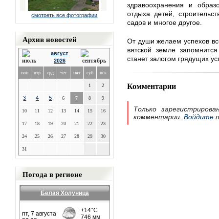
здравоохранения и образо
отдыха детей, строительст
смотреть все фотографии
садов и многое другое.
Архив новостей
От души желаем успехов все
вятской земле запомнится
август
станет залогом грядущих ус
2026
пон
втр
срд
чет
пят
суб
вск
Комментарии
1
2
3
4
5
6
7
8
9
Только зарегистрирова
10
11
12
13
14
15
16
комментарии.
Войдите
п
17
18
19
20
21
22
23
24
25
26
27
28
29
30
31
Погода в регионе
Белая Холуница