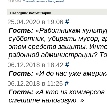
С чем обратились бы к детям?
15.11.2024
Последние комментарии
#
25.04.2020 в 19:06
Гость:
«
Работникам культу
субботник, убирать мусор, г
этом средств защиты. Инте
районной администрации? То
#
06.12.2018 в 18:42
Гость:
«
И до нас уже америк
#
06.12.2018 в 11:25
Гость:
«
А кто из коммерсов
смешите налоговую.
»