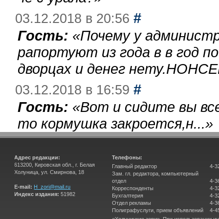
#
03.12.2018 в 20:56
Гость:
«
Почему у администр
рапортуют из года в в год п
дворцах и денег нету.НОНСЕ
#
03.12.2018 в 16:59
Гость:
«
Вот и сидите вы вс
то кормушка закроется,н...
»
Адрес редакции:
Телефоны:
613200, Кировская обл., г. Белая
Главный редактор
4-3
Холуница, ул. Смирнова, 18
Зам. гл. редактора, компьютерный
отдел
4-3
E-mail:
H_zori@mail.ru
Корреспонденты
4-3
Индекс издания:
51982
Бухгалтерия
4-3
Отдел рекламы
4-3
Полиграфуслуги, прием объявлений
4-4