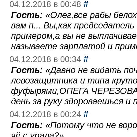
#
04.12.2018 в 00:48
Гость:
«
Олег,все рабы бело
вам п... Вы,как председател
примером,а вы не выплачива
называете зарплатой и при
#
04.12.2018 в 00:34
Гость:
«
Давно не видать по
левозащитника и типа круто
фуфырями,ОПЕГА ЧЕРЕЗОВА-
день за руку здороваешься и п
#
04.12.2018 в 00:24
Гость:
«
Потому что не воро
чё с урала?
»