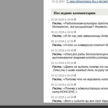
С чем обратились бы к детям
15.11.2024
Последние комментарии
#
25.04.2020 в 19:06
Гость:
«
Работникам культуры предлаг
Интересно, чья инициатива? Неужели
#
06.12.2018 в 18:42
Гость:
«
И до нас уже американцы добра
#
06.12.2018 в 11:25
Гость:
«
А кто из коммерсов платит 
#
04.12.2018 в 00:48
Гость:
«
Олег,все рабы белохолуницко
выплачиваете вовремя копейки,котор
#
04.12.2018 в 00:34
Гость:
«
Давно не видать почему то 
.Олег,ты с ними каждый день за руку зд
#
04.12.2018 в 00:24
Гость:
«
Потому что не воровать надо 
#
03.12.2018 в 20:56
Гость:
«
Почему у администрации всегд
нету.НОНСЕНС.
»
#
03.12.2018 в 16:59
Гость:
«
Вот и сидите вы все тут бара