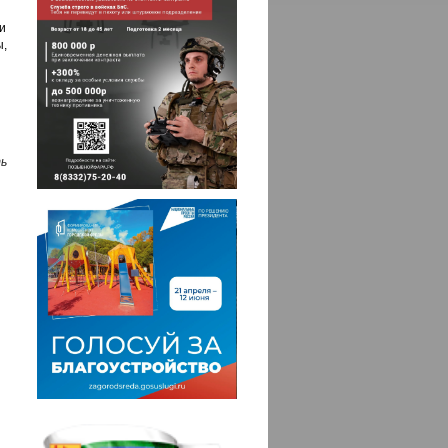
и
,
ь