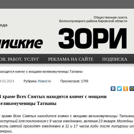
Общественная газета
Белохолуницкого района Кировской области
года
В, РАБОТ, УСЛУГ
РЕКЛАМА НА САЙТЕ
ПОДПИСКА
находится ковчег с мощами великомученицы Татианы
4.01.2014
Рубрика:
Новости
Просмотров: 1756
В храме Всех Святых находится ковчег с мощами
великомученицы Татианы
 храме Всех Святых находится ковчег с мощами великомученицы Татианы
оступный для поклонения с 9 часов ежедневно, включая 23 января. Молебны
есть святой проходят ежедневно в 11 и 17 часов либо после литургии ил
ечерни.