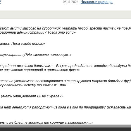
?
Человек и природа
08.11.2024
ают выйти массово на субботник, убирать мусор, грести листву, не пред
 районной администрации? Тогда это вопи
»
лись. Пока в виде норок.
»
белую зарплату?Не смешите налоговую.
»
го района мечтают дать вам п... Вы,как председатель городской госдумы 
ые называете зарплатой и применяете физи
»
нашего не уважаемого левозащитника и типа крутого мафиози борьбы с 
ороваешься и почему то язык в ж... по
»
уметь блин,деревня.Ты чё с урала?
»
а нет денег,хотя рапортуют из года в в год по профициту? Вся власть жи
ны и не блейте громко,а то кормушка закроется,н...
»