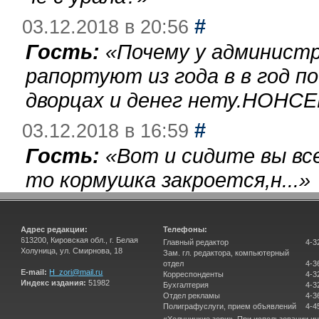
#
03.12.2018 в 20:56
Гость:
«
Почему у администр
рапортуют из года в в год п
дворцах и денег нету.НОНСЕ
#
03.12.2018 в 16:59
Гость:
«
Вот и сидите вы вс
то кормушка закроется,н...
»
Адрес редакции:
Телефоны:
613200, Кировская обл., г. Белая
Главный редактор
4-3
Холуница, ул. Смирнова, 18
Зам. гл. редактора, компьютерный
отдел
4-3
E-mail:
H_zori@mail.ru
Корреспонденты
4-3
Индекс издания:
51982
Бухгалтерия
4-3
Отдел рекламы
4-3
Полиграфуслуги, прием объявлений
4-4