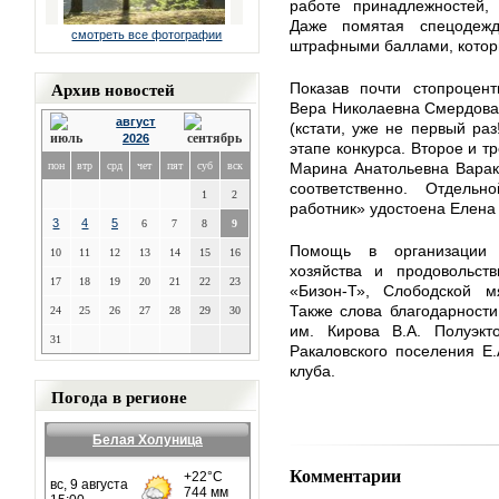
работе принадлежностей,
Даже помятая спецодеж
смотреть все фотографии
штрафными баллами, которы
Архив новостей
Показав почти стопроцент
Вера Николаевна Смердова 
август
(кстати, уже не первый ра
2026
этапе конкурса. Второе и т
пон
втр
срд
чет
пят
суб
вск
Марина Анатольевна Варак
соответственно. Отдел
1
2
работник» удостоена Елена 
3
4
5
6
7
8
9
Помощь в организации 
10
11
12
13
14
15
16
хозяйства и продовольс
17
18
19
20
21
22
23
«Бизон-Т», Слободской м
Также слова благодарност
24
25
26
27
28
29
30
им. Кирова В.А. Полуэкто
31
Ракаловского поселения Е.
клуба.
Погода в регионе
Белая Холуница
Комментарии