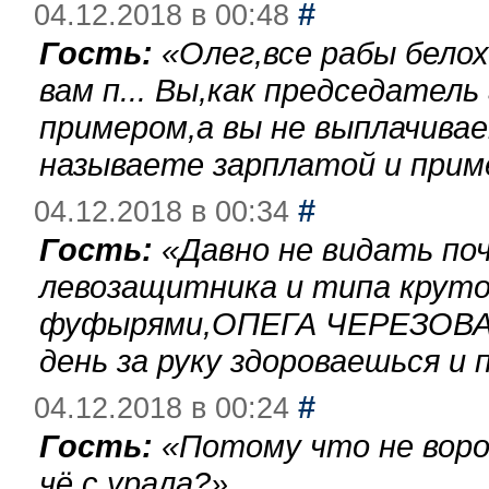
#
04.12.2018 в 00:48
Гость:
«
Олег,все рабы бело
вам п... Вы,как председател
примером,а вы не выплачива
называете зарплатой и при
#
04.12.2018 в 00:34
Гость:
«
Давно не видать по
левозащитника и типа круто
фуфырями,ОПЕГА ЧЕРЕЗОВА-
день за руку здороваешься и п
#
04.12.2018 в 00:24
Гость:
«
Потому что не воро
чё с урала?
»