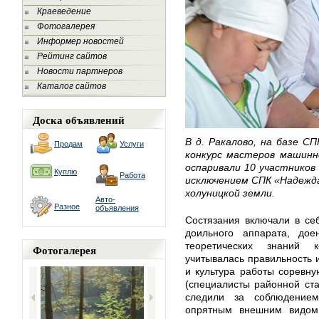
Краеведение
Фотогалерея
Информер новостей
Рейтинг сайтов
Новости партнеров
Каталог сайтов
Доска объявлений
В д. Ракалово, на базе СП
Продам
Услуги
конкурс мастеров машинно
оспаривали 10 участников
Куплю
Работа
исключением СПК «Надежда
холуницкой земли.
Авто-
Разное
объявления
Состязания включали в себ
доильного аппарата, дое
теоретических знаний 
Фотогалерея
учитывалась правильность и
и культура работы соревн
(специалисты районной ст
следили за соблюдением
опрятным внешним видом 