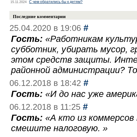
С чем обратились бы к детям?
15.11.2024
Последние комментарии
#
25.04.2020 в 19:06
Гость:
«
Работникам культу
субботник, убирать мусор, г
этом средств защиты. Инте
районной администрации? То
#
06.12.2018 в 18:42
Гость:
«
И до нас уже америк
#
06.12.2018 в 11:25
Гость:
«
А кто из коммерсов
смешите налоговую.
»