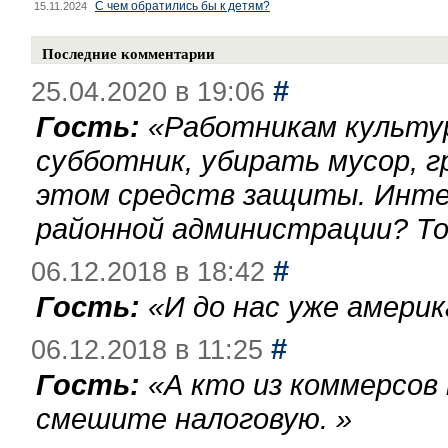
С чем обратились бы к детям?
15.11.2024
Последние комментарии
#
25.04.2020 в 19:06
Гость:
«
Работникам культу
субботник, убирать мусор, г
этом средств защиты. Инте
районной администрации? То
#
06.12.2018 в 18:42
Гость:
«
И до нас уже америк
#
06.12.2018 в 11:25
Гость:
«
А кто из коммерсов
смешите налоговую.
»