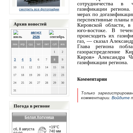
сотрудничества в 
газификации региона.
смотреть все фотографии
мерах по догазификаци
перспективные планы п
Архив новостей
Кировской области, в 
юго-востоке. В тече
август
происходить их газиф
2026
газ, — сказал Александ
пон
втр
срд
чет
пят
суб
вск
Глава региона побла
газораспределение К
1
2
Киров» Александра Ч
3
4
5
6
7
8
9
газификации региона.
10
11
12
13
14
15
16
17
18
19
20
21
22
23
Комментарии
24
25
26
27
28
29
30
31
Только зарегистрирова
комментарии.
Войдите
п
Погода в регионе
Белая Холуница