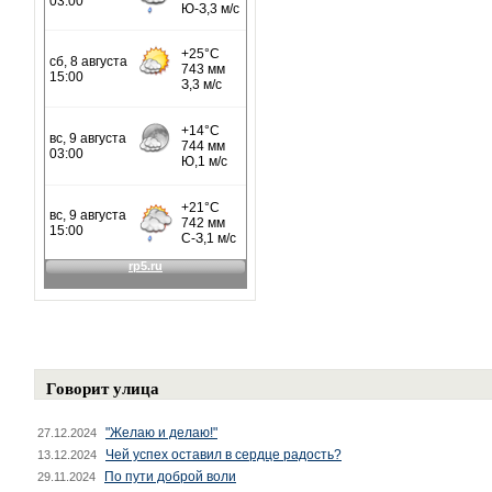
Говорит улица
"Желаю и делаю!"
27.12.2024
Чей успех оставил в сердце радость?
13.12.2024
По пути доброй воли
29.11.2024