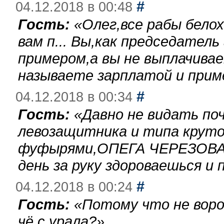
#
04.12.2018 в 00:48
Гость:
«
Олег,все рабы бело
вам п... Вы,как председател
примером,а вы не выплачива
называете зарплатой и при
#
04.12.2018 в 00:34
Гость:
«
Давно не видать по
левозащитника и типа круто
фуфырями,ОПЕГА ЧЕРЕЗОВА-
день за руку здороваешься и п
#
04.12.2018 в 00:24
Гость:
«
Потому что не воро
чё с урала?
»