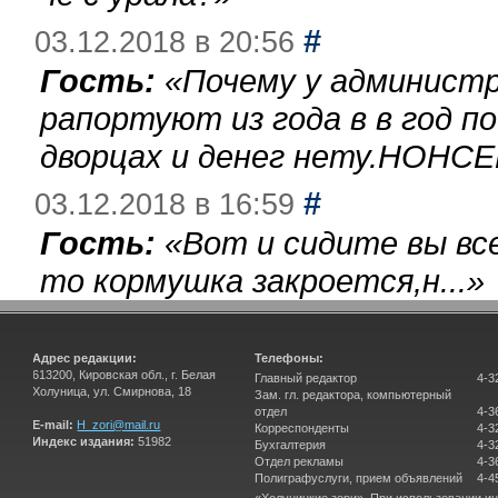
#
03.12.2018 в 20:56
Гость:
«
Почему у администр
рапортуют из года в в год п
дворцах и денег нету.НОНСЕ
#
03.12.2018 в 16:59
Гость:
«
Вот и сидите вы вс
то кормушка закроется,н...
»
Адрес редакции:
Телефоны:
613200, Кировская обл., г. Белая
Главный редактор
4-3
Холуница, ул. Смирнова, 18
Зам. гл. редактора, компьютерный
отдел
4-3
E-mail:
H_zori@mail.ru
Корреспонденты
4-3
Индекс издания:
51982
Бухгалтерия
4-3
Отдел рекламы
4-3
Полиграфуслуги, прием объявлений
4-4