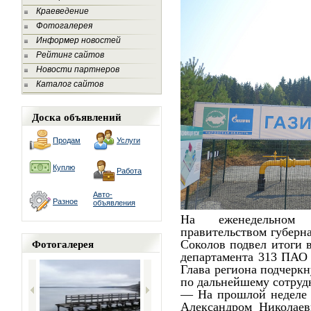
Краеведение
Фотогалерея
Информер новостей
Рейтинг сайтов
Новости партнеров
Каталог сайтов
Доска объявлений
Продам
Услуги
Куплю
Работа
Авто-
Разное
объявления
На еженедельном
правительством губерн
Фотогалерея
Соколов подвел итоги 
департамента 313 ПАО
Глава региона подчеркн
по дальнейшему сотруд
— На прошлой неделе 
Александром Николае