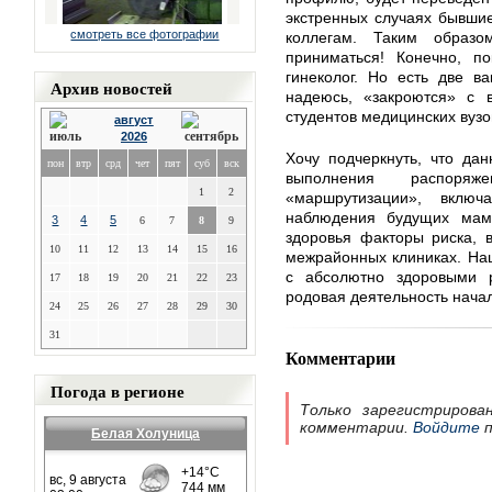
экстренных случаях бывши
смотреть все фотографии
коллегам. Таким образ
приниматься! Конечно, п
гинеколог. Но есть две ва
Архив новостей
надеюсь, «закроются» с 
студентов медицинских вузо
август
2026
Хочу подчеркнуть, что да
пон
втр
срд
чет
пят
суб
вск
выполнения распоря
1
2
«маршрутизации», вклю
наблюдения будущих мам
3
4
5
6
7
8
9
здоровья факторы риска, 
10
11
12
13
14
15
16
межрайонных клиниках. Наш
с абсолютно здоровыми 
17
18
19
20
21
22
23
родовая деятельность начал
24
25
26
27
28
29
30
31
Комментарии
Погода в регионе
Только зарегистрирова
комментарии.
Войдите
п
Белая Холуница