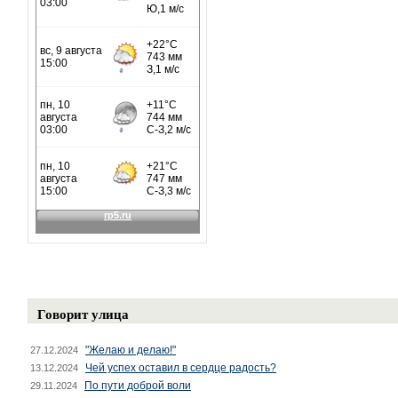
Говорит улица
"Желаю и делаю!"
27.12.2024
Чей успех оставил в сердце радость?
13.12.2024
По пути доброй воли
29.11.2024