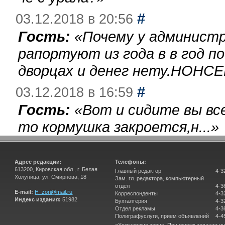
#
03.12.2018 в 20:56
Гость:
«
Почему у администр
рапортуют из года в в год п
дворцах и денег нету.НОНСЕ
#
03.12.2018 в 16:59
Гость:
«
Вот и сидите вы вс
то кормушка закроется,н...
»
Адрес редакции:
Телефоны:
613200, Кировская обл., г. Белая
Главный редактор
4-3
Холуница, ул. Смирнова, 18
Зам. гл. редактора, компьютерный
отдел
4-3
E-mail:
H_zori@mail.ru
Корреспонденты
4-3
Индекс издания:
51982
Бухгалтерия
4-3
Отдел рекламы
4-3
Полиграфуслуги, прием объявлений
4-4