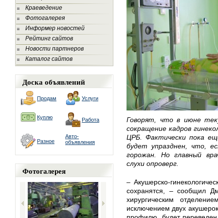
Краеведение
Фотогалерея
Информер новостей
Рейтинг сайтов
Новости партнеров
Каталог сайтов
Доска объявлений
Продам
Услуги
Куплю
Говорят, что в июне тек
Работа
сокращение кадров гинеко
Авто-
ЦРБ. Фактически пока е
Разное
объявления
будет упразднен, что, е
горожан. Но главный вр
слухи опроверг.
Фотогалерея
– Акушерско-гинекологиче
сохранятся, – сообщил Дм
хирургическим отделение
исключением двух акушерок
профилю, будет переведен