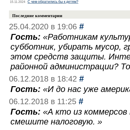
С чем обратились бы к детям?
15.11.2024
Последние комментарии
#
25.04.2020 в 19:06
Гость:
«
Работникам культу
субботник, убирать мусор, г
этом средств защиты. Инте
районной администрации? То
#
06.12.2018 в 18:42
Гость:
«
И до нас уже америк
#
06.12.2018 в 11:25
Гость:
«
А кто из коммерсов
смешите налоговую.
»