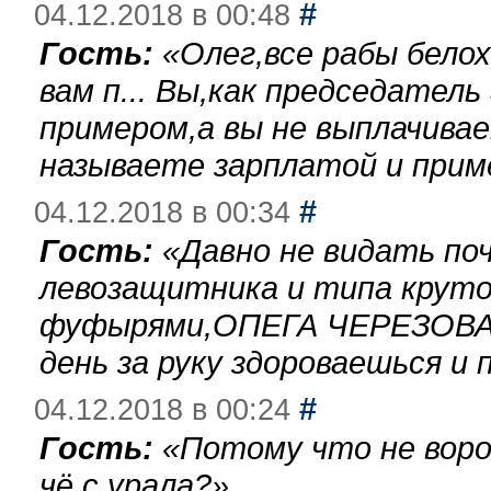
#
04.12.2018 в 00:48
Гость:
«
Олег,все рабы бело
вам п... Вы,как председател
примером,а вы не выплачива
называете зарплатой и при
#
04.12.2018 в 00:34
Гость:
«
Давно не видать по
левозащитника и типа круто
фуфырями,ОПЕГА ЧЕРЕЗОВА-
день за руку здороваешься и п
#
04.12.2018 в 00:24
Гость:
«
Потому что не воро
чё с урала?
»