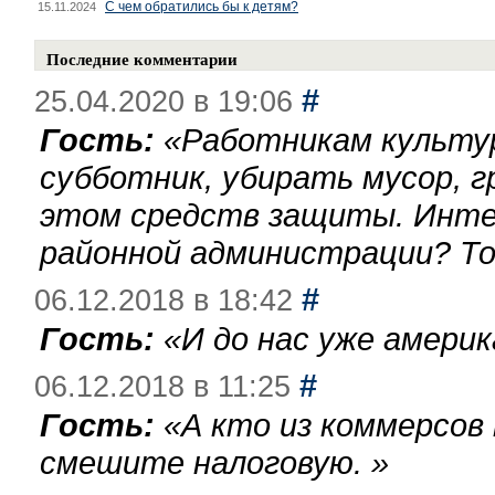
С чем обратились бы к детям?
15.11.2024
Последние комментарии
#
25.04.2020 в 19:06
Гость:
«
Работникам культу
субботник, убирать мусор, г
этом средств защиты. Инте
районной администрации? То
#
06.12.2018 в 18:42
Гость:
«
И до нас уже америк
#
06.12.2018 в 11:25
Гость:
«
А кто из коммерсов
смешите налоговую.
»