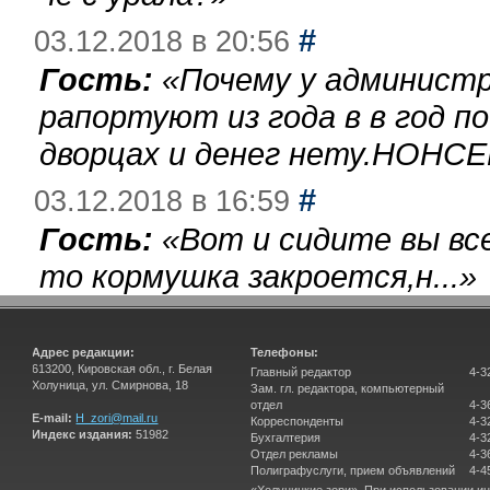
#
03.12.2018 в 20:56
Гость:
«
Почему у администр
рапортуют из года в в год п
дворцах и денег нету.НОНСЕ
#
03.12.2018 в 16:59
Гость:
«
Вот и сидите вы вс
то кормушка закроется,н...
»
Адрес редакции:
Телефоны:
613200, Кировская обл., г. Белая
Главный редактор
4-3
Холуница, ул. Смирнова, 18
Зам. гл. редактора, компьютерный
отдел
4-3
E-mail:
H_zori@mail.ru
Корреспонденты
4-3
Индекс издания:
51982
Бухгалтерия
4-3
Отдел рекламы
4-3
Полиграфуслуги, прием объявлений
4-4