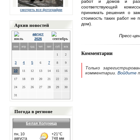
работ и домов и разр
соответствующей комис
смотреть все фотографии
принимать решения о зам
стоимость таких работ не
дом).
Архив новостей
август
Пресс-це
2026
пон
втр
срд
чет
пят
суб
вск
Комментарии
1
2
3
4
5
7
6
8
9
Только зарегистрирова
10
11
12
13
14
15
16
комментарии.
Войдите
п
17
18
19
20
21
22
23
24
25
26
27
28
29
30
31
Погода в регионе
Белая Холуница