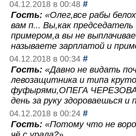
#
04.12.2018 в 00:48
Гость:
«
Олег,все рабы бело
вам п... Вы,как председател
примером,а вы не выплачива
называете зарплатой и при
#
04.12.2018 в 00:34
Гость:
«
Давно не видать по
левозащитника и типа круто
фуфырями,ОПЕГА ЧЕРЕЗОВА-
день за руку здороваешься и п
#
04.12.2018 в 00:24
Гость:
«
Потому что не воро
чё с урала?
»