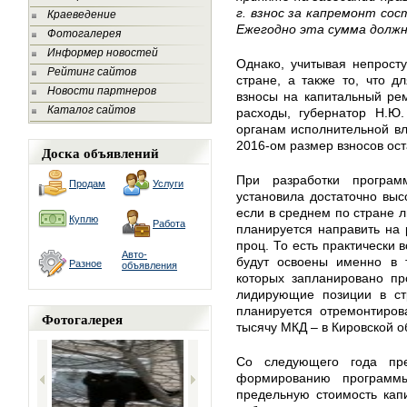
г. взнос за капремонт сост
Краеведение
Ежегодно эта сумма должн
Фотогалерея
Информер новостей
Однако, учитывая непрост
Рейтинг сайтов
стране, а также то, что 
Новости партнеров
взносы на капитальный ре
Каталог сайтов
расходы, губернатор Н.Ю.
органам исполнительной вл
2016-ом размер взносов ос
Доска объявлений
При разработки програ
Продам
Услуги
установила достаточно выс
если в среднем по стране 
Куплю
Работа
планируется направить на 
проц. То есть практически 
Авто-
будут освоены именно в т
Разное
объявления
которых запланировано пр
лидирующие позиции в ст
планируется отремонтиров
Фотогалерея
тысячу МКД – в Кировской об
Со следующего года пре
формированию программы
предельную стоимость кап