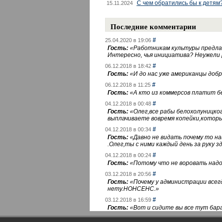
С чем обратились бы к детям
15.11.2024
Последние комментарии
#
25.04.2020 в 19:06
Гость:
«
Работникам культуры предлаг
Интересно, чья инициатива? Неужели
#
06.12.2018 в 18:42
Гость:
«
И до нас уже американцы добра
#
06.12.2018 в 11:25
Гость:
«
А кто из коммерсов платит 
#
04.12.2018 в 00:48
Гость:
«
Олег,все рабы белохолуницко
выплачиваете вовремя копейки,котор
#
04.12.2018 в 00:34
Гость:
«
Давно не видать почему то 
.Олег,ты с ними каждый день за руку зд
#
04.12.2018 в 00:24
Гость:
«
Потому что не воровать надо 
#
03.12.2018 в 20:56
Гость:
«
Почему у администрации всегд
нету.НОНСЕНС.
»
#
03.12.2018 в 16:59
Гость:
«
Вот и сидите вы все тут бара