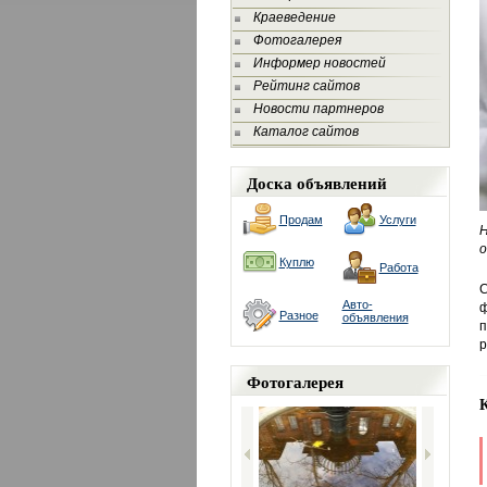
Краеведение
Фотогалерея
Информер новостей
Рейтинг сайтов
Новости партнеров
Каталог сайтов
Доска объявлений
Продам
Услуги
Н
о
Куплю
Работа
Авто-
ф
Разное
объявления
р
Фотогалерея