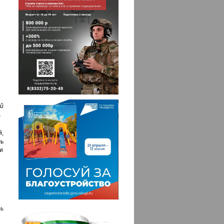
й
.
,
ь
и
ь