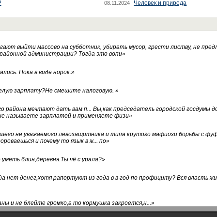
?
Человек и природа
08.11.2024
ают выйти массово на субботник, убирать мусор, грести листву, не пред
 районной администрации? Тогда это вопи
»
лись. Пока в виде норок.
»
белую зарплату?Не смешите налоговую.
»
го района мечтают дать вам п... Вы,как председатель городской госдумы 
ые называете зарплатой и применяете физи
»
нашего не уважаемого левозащитника и типа крутого мафиози борьбы с 
ороваешься и почему то язык в ж... по
»
уметь блин,деревня.Ты чё с урала?
»
а нет денег,хотя рапортуют из года в в год по профициту? Вся власть жи
ны и не блейте громко,а то кормушка закроется,н...
»