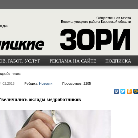
Общественная газета
Белохолуницкого района Кировской области
года
В, РАБОТ, УСЛУГ
РЕКЛАМА НА САЙТЕ
ПОДПИСКА
едработников
4.02.2013
Рубрика:
Новости
Просмотров: 2205
Увеличились оклады медработников