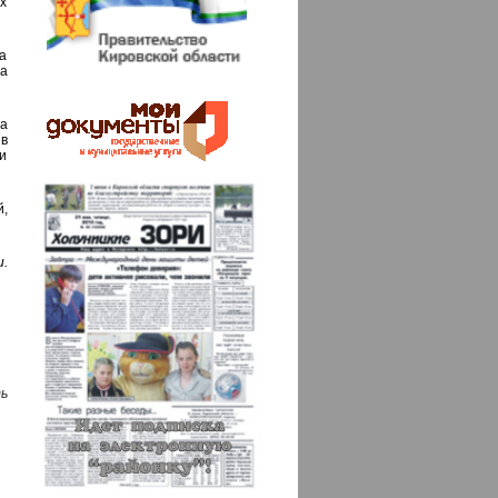
х
а
а
а
в
и
,
.
ь