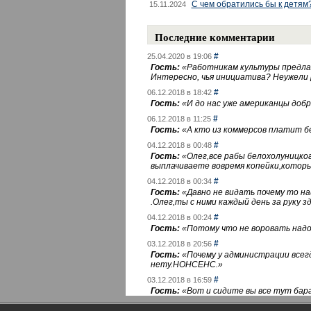
С чем обратились бы к детям
15.11.2024
Последние комментарии
#
25.04.2020 в 19:06
Гость:
«
Работникам культуры предлаг
Интересно, чья инициатива? Неужели
#
06.12.2018 в 18:42
Гость:
«
И до нас уже американцы добра
#
06.12.2018 в 11:25
Гость:
«
А кто из коммерсов платит 
#
04.12.2018 в 00:48
Гость:
«
Олег,все рабы белохолуницко
выплачиваете вовремя копейки,котор
#
04.12.2018 в 00:34
Гость:
«
Давно не видать почему то 
.Олег,ты с ними каждый день за руку зд
#
04.12.2018 в 00:24
Гость:
«
Потому что не воровать надо 
#
03.12.2018 в 20:56
Гость:
«
Почему у администрации всегд
нету.НОНСЕНС.
»
#
03.12.2018 в 16:59
Гость:
«
Вот и сидите вы все тут бара