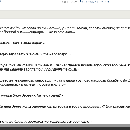
?
Человек и природа
08.11.2024
ают выйти массово на субботник, убирать мусор, грести листву, не пред
 районной администрации? Тогда это вопи
»
лись. Пока в виде норок.
»
белую зарплату?Не смешите налоговую.
»
го района мечтают дать вам п... Вы,как председатель городской госдумы 
ые называете зарплатой и применяете физи
»
нашего не уважаемого левозащитника и типа крутого мафиози борьбы с 
ороваешься и почему то язык в ж... по
»
уметь блин,деревня.Ты чё с урала?
»
а нет денег,хотя рапортуют из года в в год по профициту? Вся власть жи
ны и не блейте громко,а то кормушка закроется,н...
»