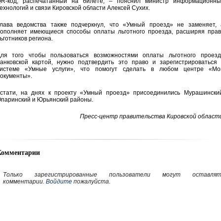
R-код, распечатанный на билете, – пояснил министр информационны
ехнологий и связи Кировской области Алексей Сухих.
лава ведомства также подчеркнул, что «Умный проезд» не заменяет, 
ополняет имеющиеся способы оплаты льготного проезда, расширяя прав
ьготников региона.
ля того чтобы пользоваться возможностями оплаты льготного проезд
анковской картой, нужно подтвердить это право и зарегистрироваться 
истеме «Умные услуги», что помогут сделать в любом центре «Мо
окументы».
стати, на днях к проекту «Умный проезд» присоединились Мурашинский
паринский и Юрьянский районы.
Пресс-центр правительства
Кировской области
Комментарии
Только зарегистрированные пользователи могут оставлят
комментарии.
Войдите
пожалуйста.