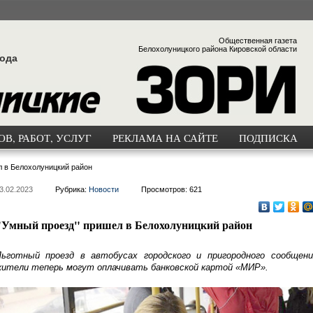
Общественная газета
Белохолуницкого района Кировской области
года
В, РАБОТ, УСЛУГ
РЕКЛАМА НА САЙТЕ
ПОДПИСКА
 в Белохолуницкий район
3.02.2023
Рубрика:
Новости
Просмотров: 621
"Умный проезд" пришел в Белохолуницкий район
ьготный проезд в автобусах городского и пригородного сообщени
ители теперь могут оплачивать банковской картой «МИР».