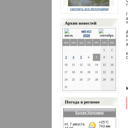
Q
т
смотреть все фотографии
Г
д
Архив новостей
л
август
Д
2026
б
с
пон
втр
срд
чет
пят
суб
вск
д
1
2
К
3
4
5
6
7
8
9
О
10
11
12
13
14
15
16
17
18
19
20
21
22
23
24
25
26
27
28
29
30
31
Погода в регионе
Белая Холуница