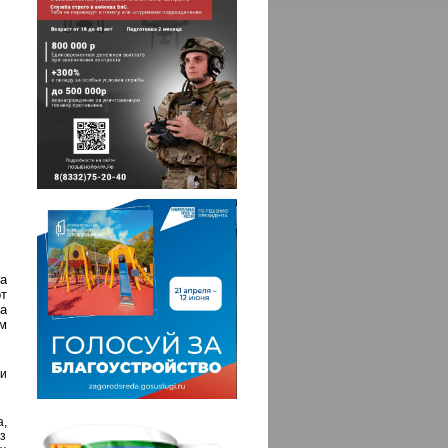
а
т
а
м
и
а,
ез