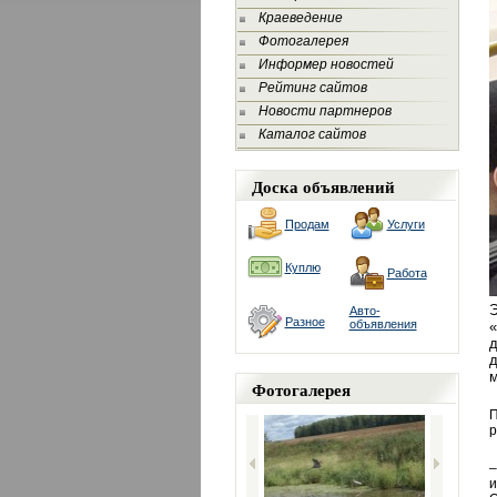
Краеведение
Фотогалерея
Информер новостей
Рейтинг сайтов
Новости партнеров
Каталог сайтов
Доска объявлений
Продам
Услуги
Куплю
Работа
Э
Авто-
Разное
объявления
«
д
м
Фотогалерея
П
р
–
и