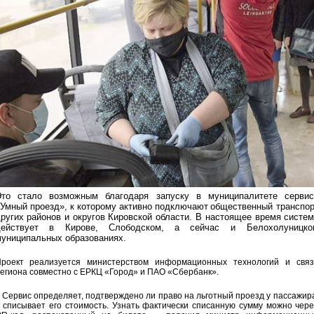
то стало возможным благодаря запуску в муниципалитете
сервис
Умный проезд», к которому активно подключают
общественный транспор
ругих районов и округов
Кировской области. В настоящее время
систем
действует в Кирове, Слободском,
а сейчас и Белохолуницко
униципальных образованиях.
роект реализуется министерством информационных технологий и связ
егиона совместно с ЕРКЦ «Город» и ПАО «Сбербанк».
 Сервис определяет, подтверждено ли право на льготный проезд у пассажир
 списывает его стоимость. Узнать фактически списанную сумму можно чер