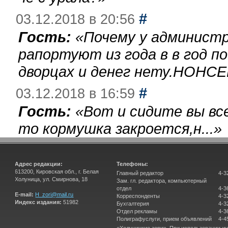
#
03.12.2018 в 20:56
Гость:
«
Почему у администр
рапортуют из года в в год п
дворцах и денег нету.НОНСЕ
#
03.12.2018 в 16:59
Гость:
«
Вот и сидите вы вс
то кормушка закроется,н...
»
Адрес редакции:
Телефоны:
613200, Кировская обл., г. Белая
Главный редактор
4-3
Холуница, ул. Смирнова, 18
Зам. гл. редактора, компьютерный
отдел
4-3
E-mail:
H_zori@mail.ru
Корреспонденты
4-3
Индекс издания:
51982
Бухгалтерия
4-3
Отдел рекламы
4-3
Полиграфуслуги, прием объявлений
4-4