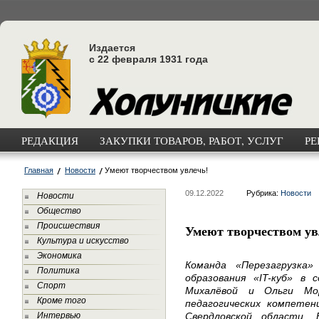
Издается
с 22 февраля 1931 года
РЕДАКЦИЯ
ЗАКУПКИ ТОВАРОВ, РАБОТ, УСЛУГ
РЕ
Главная
Новости
Умеют творчеством увлечь!
09.12.2022
Рубрика:
Новости
Новости
Общество
Происшествия
Умеют творчеством ув
Культура и искусство
Экономика
Команда «Перезагрузка»
Политика
образования «IT-куб» в
Спорт
Михалёвой и Ольги Мо
Кроме того
педагогических компете
Интервью
Свердловской области.