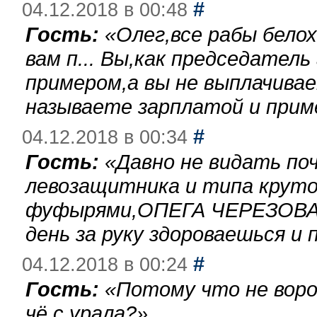
#
04.12.2018 в 00:48
Гость:
«
Олег,все рабы бело
вам п... Вы,как председател
примером,а вы не выплачива
называете зарплатой и при
#
04.12.2018 в 00:34
Гость:
«
Давно не видать по
левозащитника и типа круто
фуфырями,ОПЕГА ЧЕРЕЗОВА-
день за руку здороваешься и п
#
04.12.2018 в 00:24
Гость:
«
Потому что не воро
чё с урала?
»