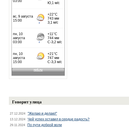
Говорит улица
"Желаю и делаю!"
27.12.2024
Чей успех оставил в сердце радость?
13.12.2024
По пути доброй воли
29.11.2024