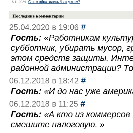
С чем обратились бы к детям?
15.11.2024
Последние комментарии
#
25.04.2020 в 19:06
Гость:
«
Работникам культу
субботник, убирать мусор, г
этом средств защиты. Инте
районной администрации? То
#
06.12.2018 в 18:42
Гость:
«
И до нас уже америк
#
06.12.2018 в 11:25
Гость:
«
А кто из коммерсов
смешите налоговую.
»