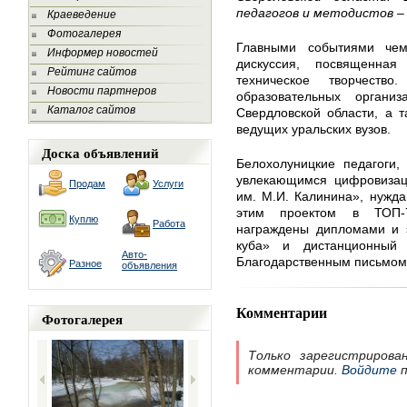
педагогов и методистов – 
Краеведение
Фотогалерея
Главными событиями чем
Информер новостей
дискуссия, посвященна
Рейтинг сайтов
техническое творчеств
Новости партнеров
образовательных орган
Каталог сайтов
Свердловской области, а т
ведущих уральских вузов.
Доска объявлений
Белохолуницкие педагоги, 
увлекающимся цифровизац
Продам
Услуги
им. М.И. Калинина», нужд
этим проектом в ТОП-7
Куплю
Работа
награждены дипломами и э
куба» и дистанционный
Авто-
Благодарственным письмом 
Разное
объявления
Комментарии
Фотогалерея
Только зарегистрирова
комментарии.
Войдите
п