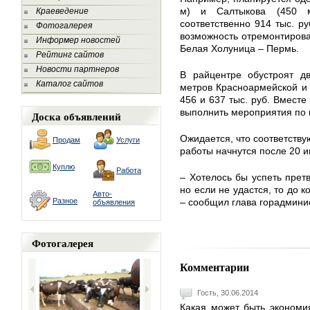
м) и Салтыкова (450 м
Краеведение
соответственно 914 тыс. ру
Фотогалерея
возможность отремонтирова
Информер новостей
Белая Холуница – Пермь.
Рейтинг сайтов
Новости партнеров
В райцентре обустроят д
Каталог сайтов
метров Красноармейской и 
456 и 637 тыс. руб. Вмест
выполнить мероприятия по 
Доска объявлений
Ожидается, что соответству
Продам
Услуги
работы начнутся после 20 
Куплю
Работа
– Хотелось бы успеть прет
но если не удастся, то до 
Авто-
Разное
– сообщил глава горадмини
объявления
Фотогалерея
Комментарии
Гость, 30.06.2014
Какая может быть экономи