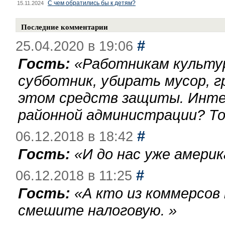
С чем обратились бы к детям?
15.11.2024
Последние комментарии
#
25.04.2020 в 19:06
Гость:
«
Работникам культу
субботник, убирать мусор, г
этом средств защиты. Инте
районной администрации? То
#
06.12.2018 в 18:42
Гость:
«
И до нас уже америк
#
06.12.2018 в 11:25
Гость:
«
А кто из коммерсов
смешите налоговую.
»