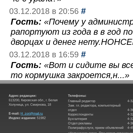
#
03.12.2018 в 20:56
Гость:
«
Почему у администр
рапортуют из года в в год п
дворцах и денег нету.НОНСЕ
#
03.12.2018 в 16:59
Гость:
«
Вот и сидите вы вс
то кормушка закроется,н...
»
Адрес редакции:
Телефоны:
613200, Кировская обл., г. Белая
Главный редактор
4-3
Холуница, ул. Смирнова, 18
Зам. гл. редактора, компьютерный
отдел
4-3
E-mail:
H_zori@mail.ru
Корреспонденты
4-3
Индекс издания:
51982
Бухгалтерия
4-3
Отдел рекламы
4-3
Полиграфуслуги, прием объявлений
4-4