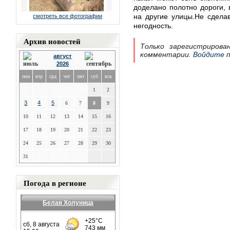
доделано полотно дороги, 
на другие улицы.Не сделав
смотреть все фотографии
негодность.
Архив новостей
Только зарегистрирова
комментарии.
Войдите
п
август
2026
пон
втр
срд
чет
пят
суб
вск
1
2
3
4
5
6
7
8
9
10
11
12
13
14
15
16
17
18
19
20
21
22
23
24
25
26
27
28
29
30
31
Погода в регионе
Белая Холуница