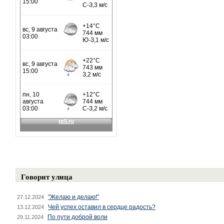
Говорит улица
"Желаю и делаю!"
27.12.2024
Чей успех оставил в сердце радость?
13.12.2024
По пути доброй воли
29.11.2024