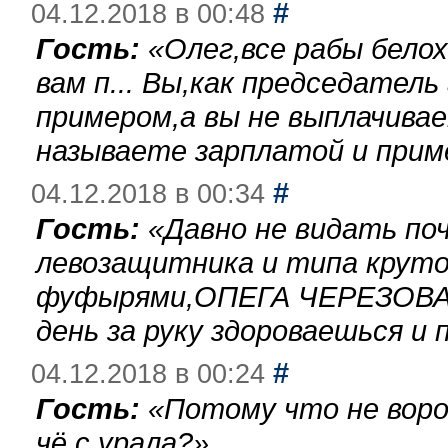
#
04.12.2018 в 00:48
Гость:
«
Олег,все рабы бело
вам п... Вы,как председател
примером,а вы не выплачива
называете зарплатой и при
#
04.12.2018 в 00:34
Гость:
«
Давно не видать по
левозащитника и типа круто
фуфырями,ОПЕГА ЧЕРЕЗОВА-
день за руку здороваешься и п
#
04.12.2018 в 00:24
Гость:
«
Потому что не воро
чё с урала?
»