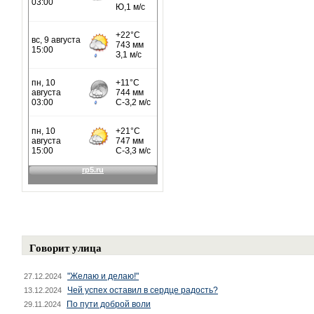
Говорит улица
"Желаю и делаю!"
27.12.2024
Чей успех оставил в сердце радость?
13.12.2024
По пути доброй воли
29.11.2024