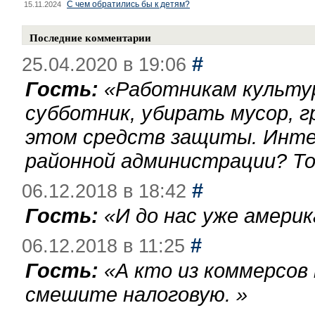
С чем обратились бы к детям?
15.11.2024
Последние комментарии
#
25.04.2020 в 19:06
Гость:
«
Работникам культу
субботник, убирать мусор, г
этом средств защиты. Инте
районной администрации? То
#
06.12.2018 в 18:42
Гость:
«
И до нас уже америк
#
06.12.2018 в 11:25
Гость:
«
А кто из коммерсов
смешите налоговую.
»