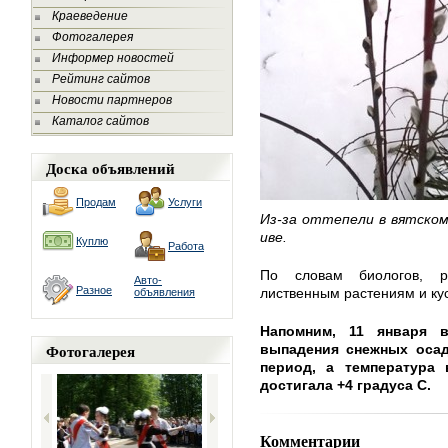
Краеведение
Фотогалерея
Информер новостей
Рейтинг сайтов
Новости партнеров
Каталог сайтов
Доска объявлений
Продам
Услуги
Из-за оттепели в вятском
иве.
Куплю
Работа
По словам биологов, р
Авто-
Разное
лиственным растениям и ку
объявления
Напомним, 11 января 
Фотогалерея
выпадения снежных оса
период, а температура
достигала +4 градуса С.
Комментарии