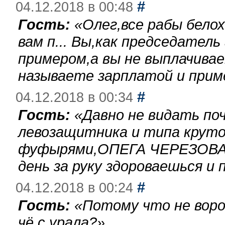
#
04.12.2018 в 00:48
Гость:
«
Олег,все рабы бело
вам п... Вы,как председател
примером,а вы не выплачива
называете зарплатой и при
#
04.12.2018 в 00:34
Гость:
«
Давно не видать по
левозащитника и типа круто
фуфырями,ОПЕГА ЧЕРЕЗОВА-
день за руку здороваешься и п
#
04.12.2018 в 00:24
Гость:
«
Потому что не воро
чё с урала?
»