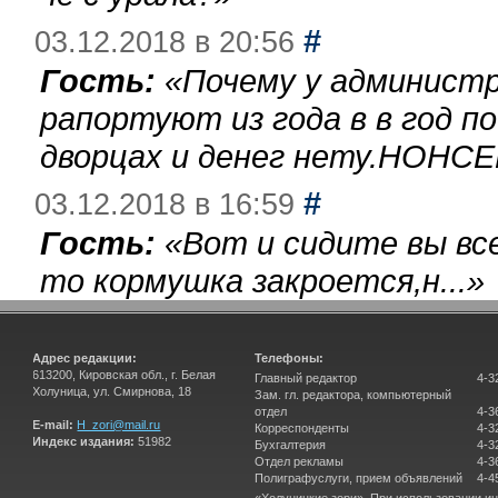
#
03.12.2018 в 20:56
Гость:
«
Почему у администр
рапортуют из года в в год п
дворцах и денег нету.НОНСЕ
#
03.12.2018 в 16:59
Гость:
«
Вот и сидите вы вс
то кормушка закроется,н...
»
Адрес редакции:
Телефоны:
613200, Кировская обл., г. Белая
Главный редактор
4-3
Холуница, ул. Смирнова, 18
Зам. гл. редактора, компьютерный
отдел
4-3
E-mail:
H_zori@mail.ru
Корреспонденты
4-3
Индекс издания:
51982
Бухгалтерия
4-3
Отдел рекламы
4-3
Полиграфуслуги, прием объявлений
4-4