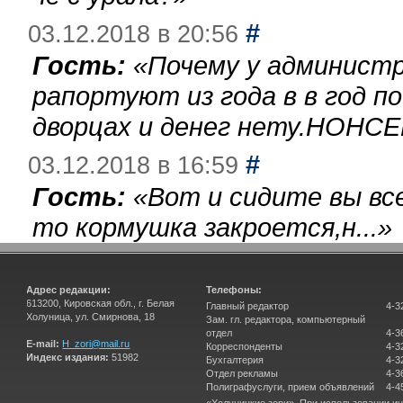
#
03.12.2018 в 20:56
Гость:
«
Почему у администр
рапортуют из года в в год п
дворцах и денег нету.НОНСЕ
#
03.12.2018 в 16:59
Гость:
«
Вот и сидите вы вс
то кормушка закроется,н...
»
Адрес редакции:
Телефоны:
613200, Кировская обл., г. Белая
Главный редактор
4-3
Холуница, ул. Смирнова, 18
Зам. гл. редактора, компьютерный
отдел
4-3
E-mail:
H_zori@mail.ru
Корреспонденты
4-3
Индекс издания:
51982
Бухгалтерия
4-3
Отдел рекламы
4-3
Полиграфуслуги, прием объявлений
4-4