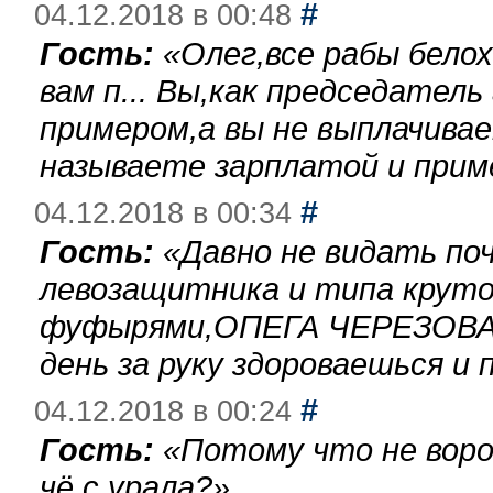
#
04.12.2018 в 00:48
Гость:
«
Олег,все рабы бело
вам п... Вы,как председател
примером,а вы не выплачива
называете зарплатой и при
#
04.12.2018 в 00:34
Гость:
«
Давно не видать по
левозащитника и типа круто
фуфырями,ОПЕГА ЧЕРЕЗОВА-
день за руку здороваешься и п
#
04.12.2018 в 00:24
Гость:
«
Потому что не воро
чё с урала?
»