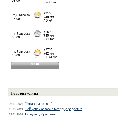
Говорит улица
"Желаю и делаю!"
27.12.2024
Чей успех оставил в сердце радость?
13.12.2024
По пути доброй воли
29.11.2024