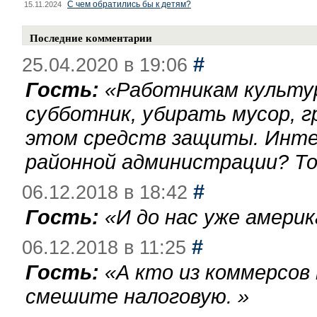
С чем обратились бы к детям?
15.11.2024
Последние комментарии
#
25.04.2020 в 19:06
Гость:
«
Работникам культу
субботник, убирать мусор, г
этом средств защиты. Инте
районной администрации? То
#
06.12.2018 в 18:42
Гость:
«
И до нас уже америк
#
06.12.2018 в 11:25
Гость:
«
А кто из коммерсов
смешите налоговую.
»