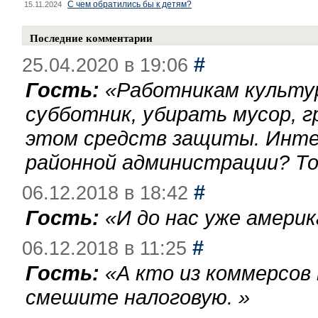
С чем обратились бы к детям?
15.11.2024
Последние комментарии
#
25.04.2020 в 19:06
Гость:
«
Работникам культу
субботник, убирать мусор, г
этом средств защиты. Инте
районной администрации? То
#
06.12.2018 в 18:42
Гость:
«
И до нас уже америк
#
06.12.2018 в 11:25
Гость:
«
А кто из коммерсов
смешите налоговую.
»