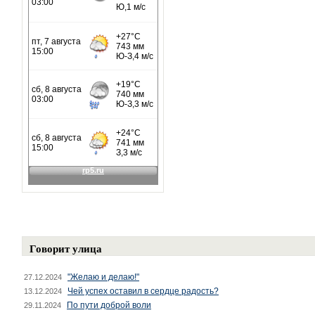
Говорит улица
"Желаю и делаю!"
27.12.2024
Чей успех оставил в сердце радость?
13.12.2024
По пути доброй воли
29.11.2024