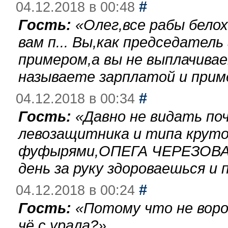
#
04.12.2018 в 00:48
Гость:
«
Олег,все рабы бело
вам п... Вы,как председател
примером,а вы не выплачива
называете зарплатой и при
#
04.12.2018 в 00:34
Гость:
«
Давно не видать по
левозащитника и типа круто
фуфырями,ОПЕГА ЧЕРЕЗОВА-
день за руку здороваешься и п
#
04.12.2018 в 00:24
Гость:
«
Потому что не воро
чё с урала?
»