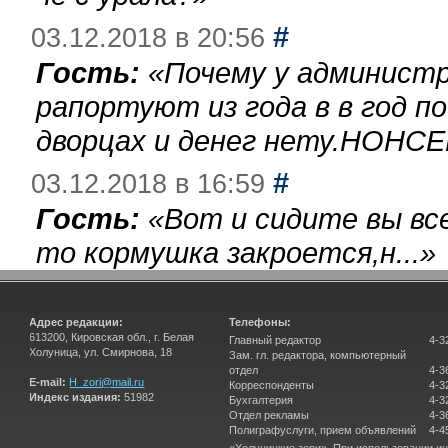
#
03.12.2018 в 20:56
Гость:
«
Почему у администр
рапортуют из года в в год п
дворцах и денег нету.НОНСЕ
#
03.12.2018 в 16:59
Гость:
«
Вот и сидите вы вс
то кормушка закроется,н...
»
Адрес редакции:
Телефоны:
613200, Кировская обл., г. Белая
Главный редактор
4-3
Холуница, ул. Смирнова, 18
Зам. гл. редактора, компьютерный
отдел
4-3
E-mail:
H_zori@mail.ru
Корреспонденты
4-3
Индекс издания:
51982
Бухгалтерия
4-3
Отдел рекламы
4-3
Полиграфуслуги, прием объявлений
4-4