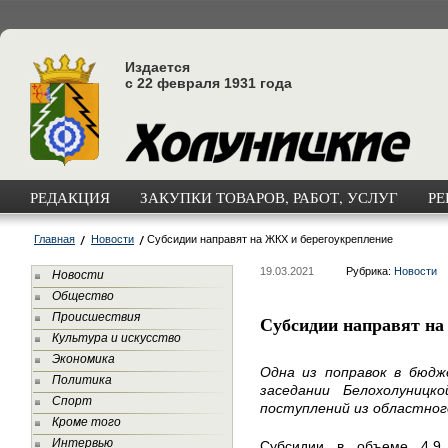
Издается
с 22 февраля 1931 года
РЕДАКЦИЯ
ЗАКУПКИ ТОВАРОВ, РАБОТ, УСЛУГ
РЕ
Главная
Новости
Субсидии направят на ЖКХ и берегоукрепление
19.03.2021
Рубрика:
Новости
Новости
Общество
Происшествия
Субсидии направят на
Культура и искусство
Экономика
Одна из поправок в бюдж
Политика
заседании Белохолуницк
Спорт
поступлений из областно
Кроме того
Интервью
Субсидии в объеме 4,9 