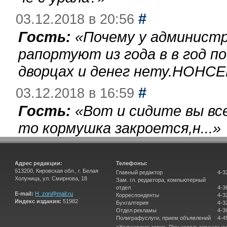
#
03.12.2018 в 20:56
Гость:
«
Почему у администр
рапортуют из года в в год п
дворцах и денег нету.НОНСЕ
#
03.12.2018 в 16:59
Гость:
«
Вот и сидите вы вс
то кормушка закроется,н...
»
Адрес редакции:
Телефоны:
613200, Кировская обл., г. Белая
Главный редактор
4-3
Холуница, ул. Смирнова, 18
Зам. гл. редактора, компьютерный
отдел
4-3
E-mail:
H_zori@mail.ru
Корреспонденты
4-3
Индекс издания:
51982
Бухгалтерия
4-3
Отдел рекламы
4-3
Полиграфуслуги, прием объявлений
4-4