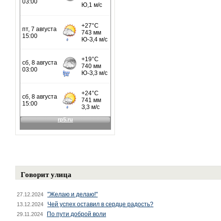
Говорит улица
"Желаю и делаю!"
27.12.2024
Чей успех оставил в сердце радость?
13.12.2024
По пути доброй воли
29.11.2024