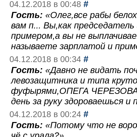
#
04.12.2018 в 00:48
Гость:
«
Олег,все рабы бело
вам п... Вы,как председател
примером,а вы не выплачива
называете зарплатой и при
#
04.12.2018 в 00:34
Гость:
«
Давно не видать по
левозащитника и типа круто
фуфырями,ОПЕГА ЧЕРЕЗОВА-
день за руку здороваешься и п
#
04.12.2018 в 00:24
Гость:
«
Потому что не воро
чё с урала?
»