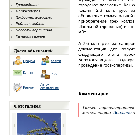
городское поселение. Как 
Краеведение
Кашин, 2,3 млн. руб. и
Фотогалерея
обновление коммунальной и
Информер новостей
приобретение трех котло
Рейтинг сайтов
Школьной (дровяные) и по 
Новости партнеров
мВт.
Каталог сайтов
А 2,6 млн. руб. запланиро
документации для получ
Доска объявлений
следующего этапа проек
Белохолуницкого водох
Продам
Услуги
проведение госэкспертизы.
Куплю
Работа
Авто-
Разное
объявления
Комментарии
Фотогалерея
Только зарегистрирова
комментарии.
Войдите
п