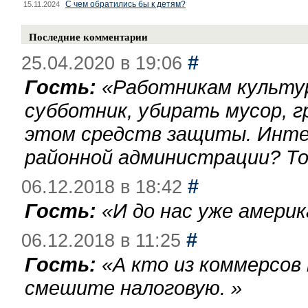
С чем обратились бы к детям?
15.11.2024
Последние комментарии
#
25.04.2020 в 19:06
Гость:
«
Работникам культу
субботник, убирать мусор, г
этом средств защиты. Инте
районной администрации? То
#
06.12.2018 в 18:42
Гость:
«
И до нас уже америк
#
06.12.2018 в 11:25
Гость:
«
А кто из коммерсов
смешите налоговую.
»