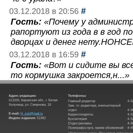
#
03.12.2018 в 20:56
Гость:
«
Почему у администр
рапортуют из года в в год п
дворцах и денег нету.НОНСЕ
#
03.12.2018 в 16:59
Гость:
«
Вот и сидите вы вс
то кормушка закроется,н...
»
Адрес редакции:
Телефоны:
613200, Кировская обл., г. Белая
Главный редактор
4-3
Холуница, ул. Смирнова, 18
Зам. гл. редактора, компьютерный
отдел
4-3
E-mail:
H_zori@mail.ru
Корреспонденты
4-3
Индекс издания:
51982
Бухгалтерия
4-3
Отдел рекламы
4-3
Полиграфуслуги, прием объявлений
4-4