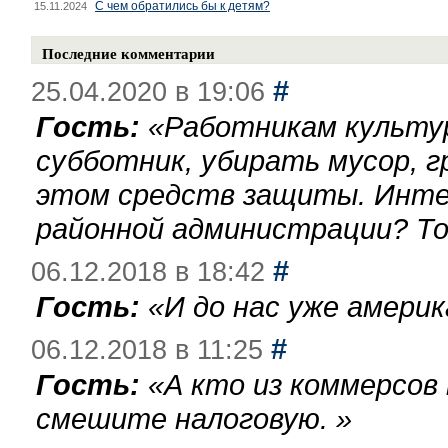
С чем обратились бы к детям?
15.11.2024
Последние комментарии
#
25.04.2020 в 19:06
Гость:
«
Работникам культу
субботник, убирать мусор, г
этом средств защиты. Инте
районной администрации? То
#
06.12.2018 в 18:42
Гость:
«
И до нас уже америк
#
06.12.2018 в 11:25
Гость:
«
А кто из коммерсов
смешите налоговую.
»