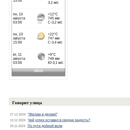
Говорит улица
"Желаю и делаю!"
27.12.2024
Чей успех оставил в сердце радость?
13.12.2024
По пути доброй воли
29.11.2024