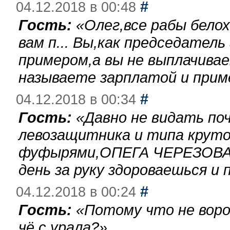
#
04.12.2018 в 00:48
Гость:
«
Олег,все рабы бело
вам п... Вы,как председател
примером,а вы не выплачива
называете зарплатой и при
#
04.12.2018 в 00:34
Гость:
«
Давно не видать по
левозащитника и типа круто
фуфырями,ОПЕГА ЧЕРЕЗОВА-
день за руку здороваешься и п
#
04.12.2018 в 00:24
Гость:
«
Потому что не воро
чё с урала?
»