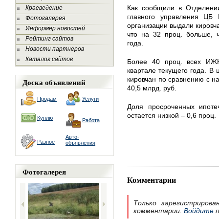
Как сообщили в Отделении
Краеведение
главного управления ЦБ 
Фотогалерея
организации выдали кировча
Информер новостей
что на 32 проц. больше, 
Рейтинг сайтов
года.
Новости партнеров
Каталог сайтов
Более 40 проц. всех ИЖК
квартале текущего года. В
кировчан по сравнению с на
Доска объявлений
40,5 млрд. руб.
Продам
Услуги
Доля просроченных ипоте
остается низкой – 0,6 проц.
Куплю
Работа
Авто-
Разное
объявления
Фотогалерея
Комментарии
Только зарегистрирова
комментарии.
Войдите
п