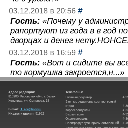
#
03.12.2018 в 20:56
Гость:
«
Почему у администр
рапортуют из года в в год п
дворцах и денег нету.НОНСЕ
#
03.12.2018 в 16:59
Гость:
«
Вот и сидите вы вс
то кормушка закроется,н...
»
Адрес редакции:
Телефоны:
613200, Кировская обл., г. Белая
Главный редактор
4-3
Холуница, ул. Смирнова, 18
Зам. гл. редактора, компьютерный
отдел
4-3
E-mail:
H_zori@mail.ru
Корреспонденты
4-3
Индекс издания:
51982
Бухгалтерия
4-3
Отдел рекламы
4-3
Полиграфуслуги, прием объявлений
4-4