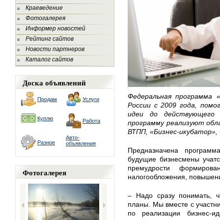
Краеведение
Фотогалерея
Информер новостей
Рейтинг сайтов
Новости партнеров
Каталог сайтов
Доска объявлений
Федеральная программа 
Продам
Услуги
России с 2009 года, пом
идеи до действующего 
Куплю
Работа
программу реализуют обла
ВТПП, «Бизнес-икубатор»,
Авто-
Разное
объявления
Предназначена програм
будущие бизнесмены учатс
премудрости формирова
Фотогалерея
налогообложения, повышения
– Надо сразу понимать, ч
планы. Мы вместе с участн
по реализации бизнес-и