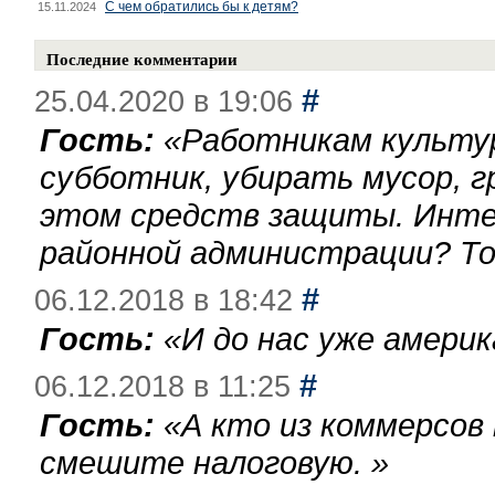
С чем обратились бы к детям?
15.11.2024
Последние комментарии
#
25.04.2020 в 19:06
Гость:
«
Работникам культу
субботник, убирать мусор, г
этом средств защиты. Инте
районной администрации? То
#
06.12.2018 в 18:42
Гость:
«
И до нас уже америк
#
06.12.2018 в 11:25
Гость:
«
А кто из коммерсов
смешите налоговую.
»