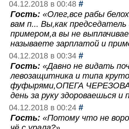
#
04.12.2018 в 00:48
Гость:
«
Олег,все рабы бело
вам п... Вы,как председател
примером,а вы не выплачива
называете зарплатой и при
#
04.12.2018 в 00:34
Гость:
«
Давно не видать по
левозащитника и типа круто
фуфырями,ОПЕГА ЧЕРЕЗОВА-
день за руку здороваешься и п
#
04.12.2018 в 00:24
Гость:
«
Потому что не воро
чё с урала?
»