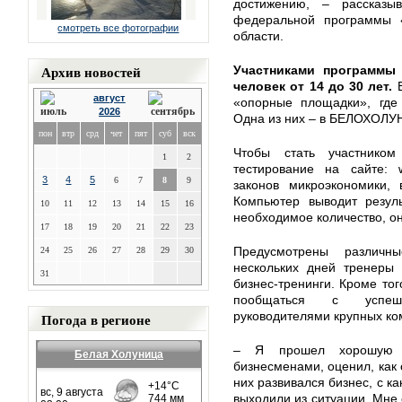
достижению, – рассказы
федеральной программы 
смотреть все фотографии
области.
Архив новостей
Участниками программы
человек от 14 до 30 лет.
август
«опорные площадки», где 
2026
Одна из них – в БЕЛОХОЛ
пон
втр
срд
чет
пят
суб
вск
Чтобы стать участнико
1
2
тестирование на сайте: w
3
4
5
6
7
8
9
законов микроэкономики,
Компьютер выводит резуль
10
11
12
13
14
15
16
необходимое количество, о
17
18
19
20
21
22
23
Предусмотрены различн
24
25
26
27
28
29
30
нескольких дней тренеры 
31
бизнес-тренинги. Кроме то
пообщаться с успешн
руководителями крупных ко
Погода в регионе
– Я прошел хорошую п
Белая Холуница
бизнесменами, оценил, как о
них развивался бизнес, с к
выходили из ситуации. Мне 