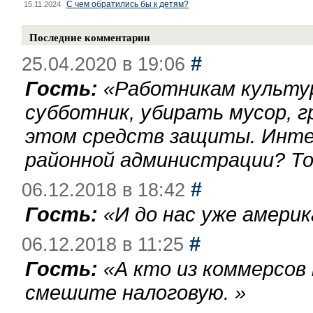
С чем обратились бы к детям?
15.11.2024
Последние комментарии
#
25.04.2020 в 19:06
Гость:
«
Работникам культу
субботник, убирать мусор, г
этом средств защиты. Инте
районной администрации? То
#
06.12.2018 в 18:42
Гость:
«
И до нас уже америк
#
06.12.2018 в 11:25
Гость:
«
А кто из коммерсов
смешите налоговую.
»