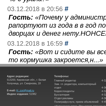
#
03.12.2018 в 20:56
Гость:
«
Почему у администр
рапортуют из года в в год п
дворцах и денег нету.НОНСЕ
#
03.12.2018 в 16:59
Гость:
«
Вот и сидите вы вс
то кормушка закроется,н...
»
Адрес редакции:
Телефоны:
613200, Кировская обл., г. Белая
Главный редактор
4-3
Холуница, ул. Смирнова, 18
Зам. гл. редактора, компьютерный
отдел
4-3
E-mail:
H_zori@mail.ru
Корреспонденты
4-3
Индекс издания:
51982
Бухгалтерия
4-3
Отдел рекламы
4-3
Полиграфуслуги, прием объявлений
4-4