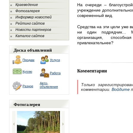
На очереди – благоустро
Краеведение
учреждение дополнительно
Фотогалерея
современный вид.
Информер новостей
Рейтинг сайтов
Средства на эти цели уже в
Новости партнеров
ни один подрядчик… Мо
Каталог сайтов
организация, способн
привлекательнее?
Доска объявлений
Продам
Услуги
Комментарии
Куплю
Работа
Авто-
Только зарегистрирова
Разное
объявления
комментарии.
Войдите
п
Фотогалерея