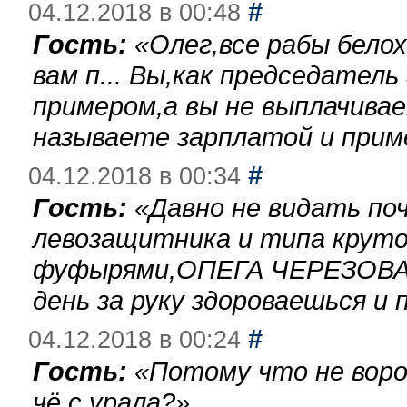
#
04.12.2018 в 00:48
Гость:
«
Олег,все рабы бело
вам п... Вы,как председател
примером,а вы не выплачива
называете зарплатой и при
#
04.12.2018 в 00:34
Гость:
«
Давно не видать по
левозащитника и типа круто
фуфырями,ОПЕГА ЧЕРЕЗОВА-
день за руку здороваешься и п
#
04.12.2018 в 00:24
Гость:
«
Потому что не воро
чё с урала?
»