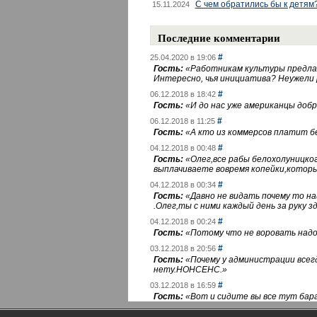
С чем обратились бы к детям
15.11.2024
Последние комментарии
#
25.04.2020 в 19:06
Гость:
«
Работникам культуры предлаг
Интересно, чья инициатива? Неужели
#
06.12.2018 в 18:42
Гость:
«
И до нас уже американцы добра
#
06.12.2018 в 11:25
Гость:
«
А кто из коммерсов платит 
#
04.12.2018 в 00:48
Гость:
«
Олег,все рабы белохолуницко
выплачиваете вовремя копейки,котор
#
04.12.2018 в 00:34
Гость:
«
Давно не видать почему то 
.Олег,ты с ними каждый день за руку зд
#
04.12.2018 в 00:24
Гость:
«
Потому что не воровать надо 
#
03.12.2018 в 20:56
Гость:
«
Почему у администрации всегд
нету.НОНСЕНС.
»
#
03.12.2018 в 16:59
Гость:
«
Вот и сидите вы все тут бара