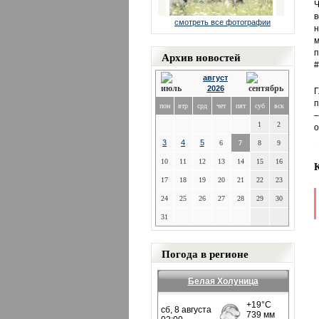
Ч
в
смотреть все фотографии
н
м
п
Архив новостей
#
август
2026
Г
п
пон
втр
срд
чет
пят
суб
вск
–
1
2
о
3
4
5
6
7
8
9
10
11
12
13
14
15
16
17
18
19
20
21
22
23
24
25
26
27
28
29
30
31
Погода в регионе
Белая Холуница