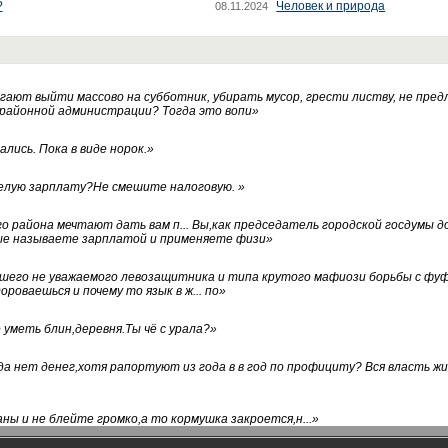
?
Человек и природа
08.11.2024
ают выйти массово на субботник, убирать мусор, грести листву, не пред
 районной администрации? Тогда это вопи
»
лись. Пока в виде норок.
»
белую зарплату?Не смешите налоговую.
»
го района мечтают дать вам п... Вы,как председатель городской госдумы 
ые называете зарплатой и применяете физи
»
нашего не уважаемого левозащитника и типа крутого мафиози борьбы с 
ороваешься и почему то язык в ж... по
»
уметь блин,деревня.Ты чё с урала?
»
а нет денег,хотя рапортуют из года в в год по профициту? Вся власть жи
ны и не блейте громко,а то кормушка закроется,н...
»