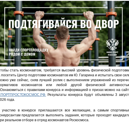
тобы стать космонавтом, требуется высокий уровень физической подготовк
 посетить Центр подготовки космонавтов им Ю. Гагарина и испытать свои си
ожно уже сейчас, сняв лучший ролик с выполнением упражнений из перечн
ормативов космонавтов или любой другой физической активностью
Ознакомиться с правилами конкурса и информацией о призах можно на сай
СПОРТПРОСТОКОСМОС.РФ.
Результаты конкурса будут объявлены 3 август
026 года.
 участию в конкурсе приглашаются все желающие, а самым спортивны
онкурсантам предлагается выполнить задания, которые проходят кандидат
ри реальном отборе в отряд космонавтов Роскосмоса.