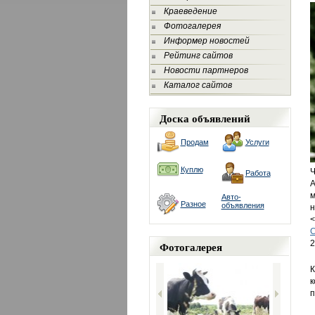
Краеведение
Фотогалерея
Информер новостей
Рейтинг сайтов
Новости партнеров
Каталог сайтов
Доска объявлений
Продам
Услуги
Куплю
Ч
Работа
А
м
Авто-
Разное
объявления
н
<
2
Фотогалерея
К
к
п