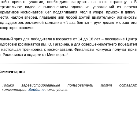
тобы принять участие, необходимо загрузить на свою страницу в В
ертикальное видео с выполнением одного из упражнений из перечн
ормативов космонавтов: бег, подтягивания, угол в упоре, прыжок в длину
еста, наклон вперед, плавание или любой другой двигательной активност
од аудиотрек рекламной кампании «Глаза боятся – руки делают» с хэштег
спортпростокосмос.
лавный приз для победителя в возрасте от 14 до 18 лет – посещение Цент
одготовки космонавтов им. Ю. Гагарина, а для совершеннолетнего победите
 настоящая тренировка с космонавтами. Финалисты конкурса получат приз
т Роскосмоса и подарки от Минспорта!
Комментарии
Только зарегистрированные пользователи могут оставлят
комментарии.
Войдите
пожалуйста.