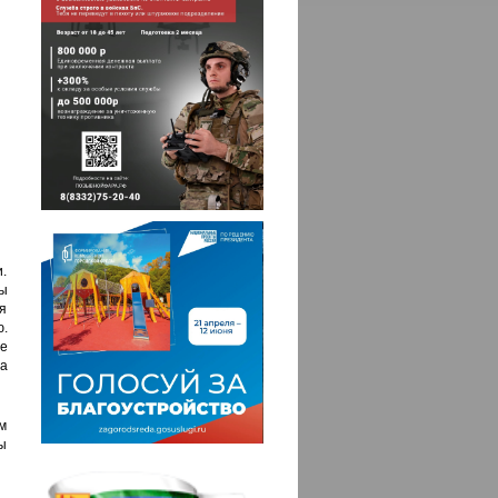
и.
лы
я
.
те
а
м
ы