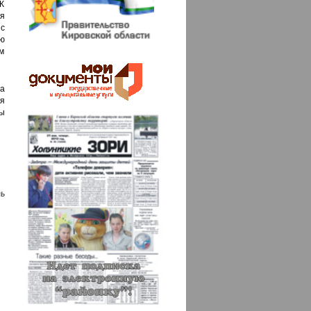
К
я
 с
ью
ом
ра
ля
ы
ь