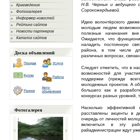
Н.В. Черных и ведущего 
Краеведение
Сорокожердьевой.
Фотогалерея
Информер новостей
Идею волонтёрского движе
Рейтинг сайтов
молодым людям возможнос
Новости партнеров
полезные начинания вне
Каталог сайтов
Ожидается, что функцион
наладить постоянную св
района, в том числе д
Доска объявлений
различных вопросах, связан
Продам
Услуги
Следует отметить, что в н
возможностей для участи
Куплю
Работа
поддержки (прежде все
молодежных проектов. А о
Авто-
большего как в разработ
Разное
объявления
конкурсах разных уровней, т
Насколько эффективной 
Фотогалерея
расставлены акценты в де
очередь от личностей молод
включиться в эту ра
райадминистрации ждут уже