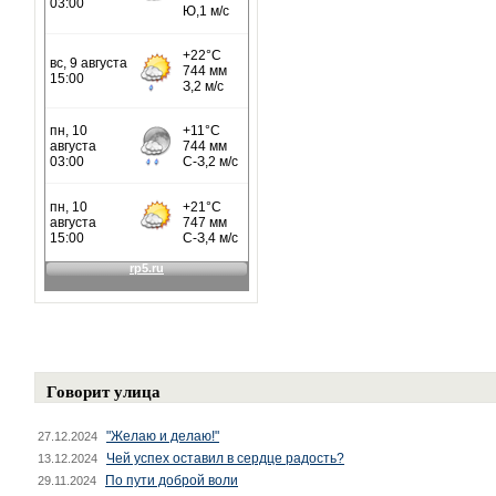
Говорит улица
"Желаю и делаю!"
27.12.2024
Чей успех оставил в сердце радость?
13.12.2024
По пути доброй воли
29.11.2024