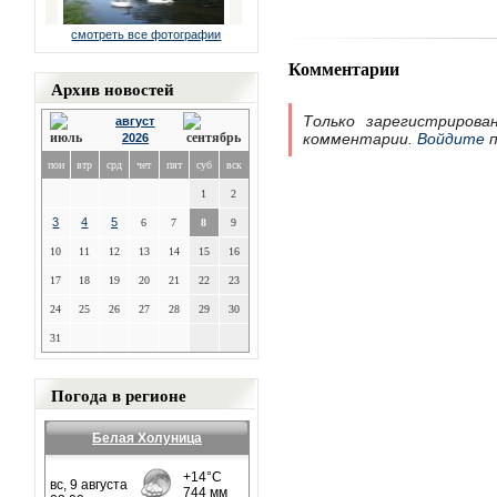
смотреть все фотографии
Комментарии
Архив новостей
Только зарегистрирова
август
комментарии.
Войдите
п
2026
пон
втр
срд
чет
пят
суб
вск
1
2
3
4
5
6
7
8
9
10
11
12
13
14
15
16
17
18
19
20
21
22
23
24
25
26
27
28
29
30
31
Погода в регионе
Белая Холуница