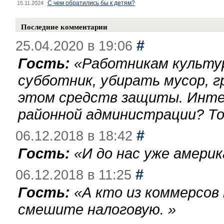
С чем обратились бы к детям?
15.11.2024
Последние комментарии
#
25.04.2020 в 19:06
Гость:
«
Работникам культу
субботник, убирать мусор, г
этом средств защиты. Инте
районной администрации? То
#
06.12.2018 в 18:42
Гость:
«
И до нас уже америк
#
06.12.2018 в 11:25
Гость:
«
А кто из коммерсов
смешите налоговую.
»