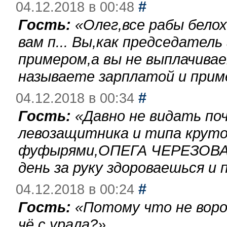
#
04.12.2018 в 00:48
Гость:
«
Олег,все рабы бело
вам п... Вы,как председател
примером,а вы не выплачива
называете зарплатой и при
#
04.12.2018 в 00:34
Гость:
«
Давно не видать по
левозащитника и типа круто
фуфырями,ОПЕГА ЧЕРЕЗОВА-
день за руку здороваешься и п
#
04.12.2018 в 00:24
Гость:
«
Потому что не воро
чё с урала?
»