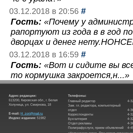
#
03.12.2018 в 20:56
Гость:
«
Почему у администр
рапортуют из года в в год п
дворцах и денег нету.НОНСЕ
#
03.12.2018 в 16:59
Гость:
«
Вот и сидите вы вс
то кормушка закроется,н...
»
Адрес редакции:
Телефоны:
613200, Кировская обл., г. Белая
Главный редактор
4-3
Холуница, ул. Смирнова, 18
Зам. гл. редактора, компьютерный
отдел
4-3
E-mail:
H_zori@mail.ru
Корреспонденты
4-3
Индекс издания:
51982
Бухгалтерия
4-3
Отдел рекламы
4-3
Полиграфуслуги, прием объявлений
4-4