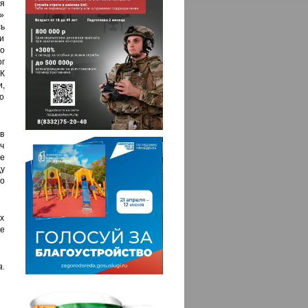
я
»
ь
и
о
г
К
,
шо
в
ч
ое
у
до
х
е
.