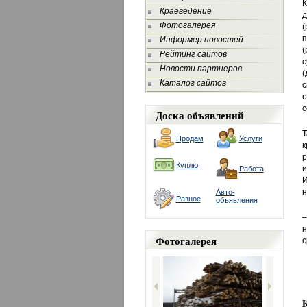
К
Краеведение
Фотогалерея
(
п
Информер новостей
(
Рейтинг сайтов
с
Новости партнеров
(
Каталог сайтов
с
о
с
Доска объявлений
Т
Продам
Услуги
к
р
Куплю
и
Работа
И
н
Авто-
Разное
объявления
–
н
Фотогалерея
с