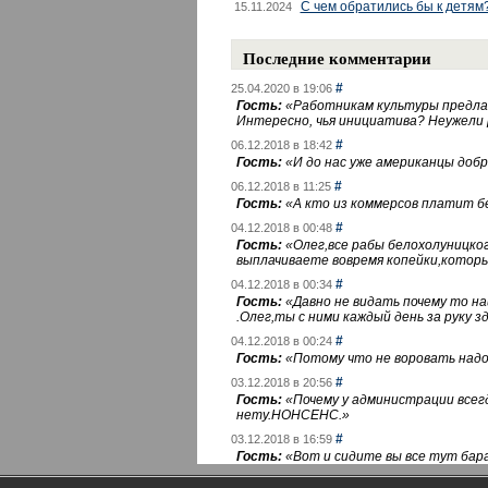
С чем обратились бы к детям
15.11.2024
Последние комментарии
#
25.04.2020 в 19:06
Гость:
«
Работникам культуры предлаг
Интересно, чья инициатива? Неужели
#
06.12.2018 в 18:42
Гость:
«
И до нас уже американцы добра
#
06.12.2018 в 11:25
Гость:
«
А кто из коммерсов платит 
#
04.12.2018 в 00:48
Гость:
«
Олег,все рабы белохолуницко
выплачиваете вовремя копейки,котор
#
04.12.2018 в 00:34
Гость:
«
Давно не видать почему то 
.Олег,ты с ними каждый день за руку зд
#
04.12.2018 в 00:24
Гость:
«
Потому что не воровать надо 
#
03.12.2018 в 20:56
Гость:
«
Почему у администрации всегд
нету.НОНСЕНС.
»
#
03.12.2018 в 16:59
Гость:
«
Вот и сидите вы все тут бара