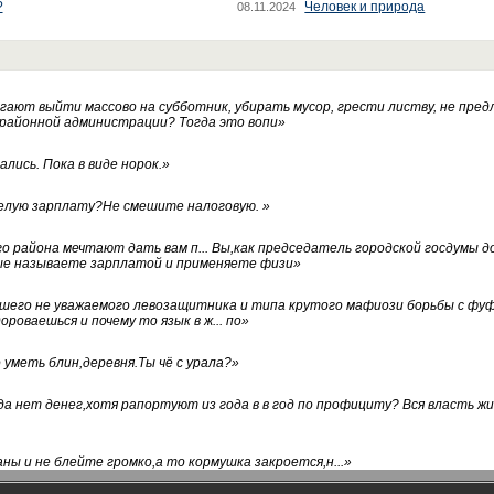
?
Человек и природа
08.11.2024
ают выйти массово на субботник, убирать мусор, грести листву, не пред
 районной администрации? Тогда это вопи
»
лись. Пока в виде норок.
»
белую зарплату?Не смешите налоговую.
»
го района мечтают дать вам п... Вы,как председатель городской госдумы 
ые называете зарплатой и применяете физи
»
нашего не уважаемого левозащитника и типа крутого мафиози борьбы с 
ороваешься и почему то язык в ж... по
»
уметь блин,деревня.Ты чё с урала?
»
а нет денег,хотя рапортуют из года в в год по профициту? Вся власть жи
ны и не блейте громко,а то кормушка закроется,н...
»