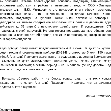
ак пояснила Татьяна Александровна, основной подрядчик, занимающийс
дорожными работами в районе с нынешнего года, – ООО «Электра
руководитель – В.Ю. Мякишев), с его приходом в эту сферу наметилис
оложительные сдвиги. Так, собравшиеся похвалили качество дорог
расчистку, подсыпку) на Гурёнки. Также были заключены договоры 
убподряде на зимнее содержание близлежащих к селам и деревням доро
действуют до 31 марта) с некоторыми хозяйствами. И руководители СП
правились с этой нагрузкой. Но они готовы передать данные обязанности
собенно на весенне-летний период, тем ИП и организациям, которые хоро
ебя зарекомендовали.
акую добрую славу имеет предприниматель А.П. Огнёв. На днях он купил 
редит мощный современный грейдер ДЗ-98-В стоимостью 5 млн. 150 тыся
ублей. Анатолий Павлович может взять на содержание дороги на Всехсвятск
 Сырьяны (и даже ликвидировать большие увалы), часть участка межд
ванцевом и Поломом; в летний период – на Быданово, где над дорогой на
емало потрудиться: оканавить, поднять.
 Больших объемов работ я не боюсь, только рад, что в моих услуга
уждаются, – отметил Анатолий Павлович. – Надеюсь, что затраченны
редства быстро окупятся.
Ирина Ситникова
Комментарии