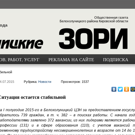
Общественная газета
Белохолуницкого района Кировской области
года
В, РАБОТ, УСЛУГ
РЕКЛАМА НА САЙТЕ
ПОДПИСКА
бильной
4.07.2015
Рубрика:
Новости
Просмотров: 1537
Ситуация остается стабильной
а I полугодие 2015-го в Белохолуницкий ЦЗН за предоставлением госуслу
братилось 739 граждан, в т. ч. 382 – в поисках работы. С начала год
аботодателями заявлено 372 вакансии, из них лидерами являются рабочи
рофессии (131) и в сфере образования (110), с учетом вакансий п
ременному трудоустройству несовершеннолетних в возрасте от 14 до 1