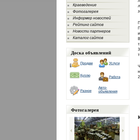
л
Краеведение
з
Фотогалерея
Информер новостей
П
Рейтинг сайтов
П
Новости партнеров
и
Каталог сайтов
В
т
3
Доска объявлений
т
Продам
Услуги
Ч
н
Куплю
2
Работа
Авто-
Разное
объявления
Фотогалерея