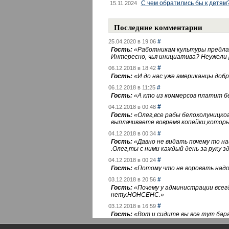
С чем обратились бы к детям
15.11.2024
Последние комментарии
#
25.04.2020 в 19:06
Гость:
«
Работникам культуры предлаг
Интересно, чья инициатива? Неужели
#
06.12.2018 в 18:42
Гость:
«
И до нас уже американцы добра
#
06.12.2018 в 11:25
Гость:
«
А кто из коммерсов платит 
#
04.12.2018 в 00:48
Гость:
«
Олег,все рабы белохолуницко
выплачиваете вовремя копейки,котор
#
04.12.2018 в 00:34
Гость:
«
Давно не видать почему то 
.Олег,ты с ними каждый день за руку зд
#
04.12.2018 в 00:24
Гость:
«
Потому что не воровать надо 
#
03.12.2018 в 20:56
Гость:
«
Почему у администрации всегд
нету.НОНСЕНС.
»
#
03.12.2018 в 16:59
Гость:
«
Вот и сидите вы все тут бара