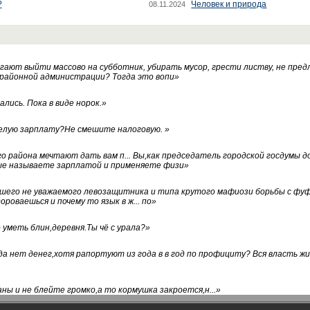
?
Человек и природа
08.11.2024
ают выйти массово на субботник, убирать мусор, грести листву, не пред
 районной администрации? Тогда это вопи
»
лись. Пока в виде норок.
»
белую зарплату?Не смешите налоговую.
»
го района мечтают дать вам п... Вы,как председатель городской госдумы 
ые называете зарплатой и применяете физи
»
нашего не уважаемого левозащитника и типа крутого мафиози борьбы с 
ороваешься и почему то язык в ж... по
»
уметь блин,деревня.Ты чё с урала?
»
а нет денег,хотя рапортуют из года в в год по профициту? Вся власть жи
ны и не блейте громко,а то кормушка закроется,н...
»