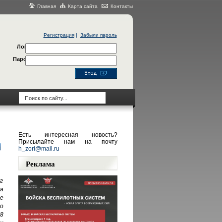
Главная
Карта сайта
Контакты
Регистрация
|
Забыли пароль
Логин
Пароль
Есть интересная новость?
Присылайте нам на почту
h_zori@mail.ru
Реклама
г
а
е
о
8