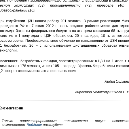
ет. По-прежнему востребованными остаются специальности в сельском 
лесном хозяйствах (53), промышленности (73), торговле (46) 
дравоохранении (16).
ри содействии ЦЗН нашел работу 201 человек. В рамках реализации Указ
резидента РФ от 7 июля 2012 г. вновь создано рабочее место для одног
нвалида. Затраты федерального бюджета на эти цели составили 68 тыс. ру
сего же в I полугодии в ЦЗН обратилось 20 инвалидов, 10-ть из которы
рудоустроены. Профессиональное обучение по направлению от ЦЗН проше
1 безработный, 26 – с использованием дистанционных образовательны
ехнологий.
исленность безработных граждан, зарегистрированных в ЦЗН на 1 июля т. г
асчитывает 178 человек, из них 105 – в городе. Уровень безработицы состав
,2 проц. от экономически активного населения.
Лидия Силкина
директор Белохолуницкого ЦЗН
Комментарии
Только зарегистрированные пользователи могут оставлят
комментарии.
Войдите
пожалуйста.