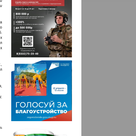
и
и
а
о
б.
х
л
х
.,
ил
,
.
ь