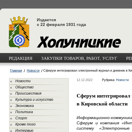
Издается
с 22 февраля 1931 года
РЕДАКЦИЯ
ЗАКУПКИ ТОВАРОВ, РАБОТ, УСЛУГ
РЕ
Главная
Новости
Сферум интегрировал электронный журнал и дневник в Ки
12.12.2022
Рубрика:
Новости
Новости
Общество
Происшествия
Сферум интегрировал 
Культура и искусство
в Кировской области
Экономика
Политика
Информационно-коммуник
Спорт
Сферум и компания «Инт
Кроме того
систему «Электронны
Интервью