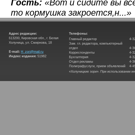
Гость:
«
Вот и сидите вы вс
то кормушка закроется,н...
»
Адрес редакции:
Телефоны:
613200, Кировская обл., г. Белая
Главный редактор
4-3
Холуница, ул. Смирнова, 18
Зам. гл. редактора, компьютерный
отдел
4-3
E-mail:
H_zori@mail.ru
Корреспонденты
4-3
Индекс издания:
51982
Бухгалтерия
4-3
Отдел рекламы
4-3
Полиграфуслуги, прием объявлений
4-4
«Холуницкие зори». При использовании и