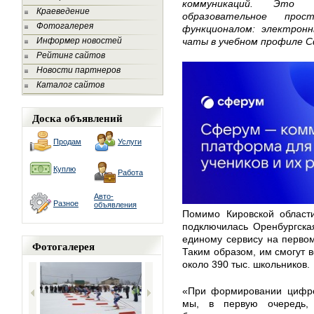
коммуникаций. Это п
Краеведение
образовательное про
Фотогалерея
функционалом: электронн
Информер новостей
чаты в учебном профиле С
Рейтинг сайтов
Новости партнеров
Каталог сайтов
Доска объявлений
Продам
Услуги
Куплю
Работа
Авто-
Разное
объявления
Помимо Кировской област
подключилась Оренбургска
единому сервису на первом
Фотогалерея
Таким образом, им смогут в
около 390 тыс. школьников.
«При формировании цифро
мы, в первую очередь,