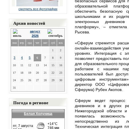
безопасных сервисов для 
образовательной платф
смотреть все фотографии
обеспечить безопасную с
школьниками и их родит
электронных дневнико
Архив новостей
платформу», – отметила
август
Рысева.
2026
«Сферум стремится расши
пон
втр
срд
чет
пят
суб
вск
онлайн-взаимодействия учи
1
2
уровнях. Интеграция с э
3
4
5
6
7
8
9
позволяет предоставить п
для образовательного проц
10
11
12
13
14
15
16
работаем с нашими пар
17
18
19
20
21
22
23
пользователей был досту
цифровым инструментам
24
25
26
27
28
29
30
директор ООО «Цифровое 
31
Сферума) Рубен Акопов.
Сферум ведет процесс 
Погода в регионе
дневников и в других ре
Нижегородской области и
Белая Холуница
появилась возможность
непосредственно из ло
Техническая интеграция п