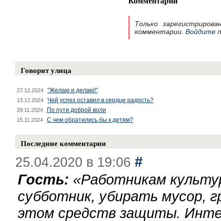
Комментарии
Только зарегистрирова
комментарии.
Войдите
п
Говорит улица
"Желаю и делаю!"
27.12.2024
Чей успех оставил в сердце радость?
13.12.2024
По пути доброй воли
29.11.2024
С чем обратились бы к детям?
15.11.2024
Последние комментарии
#
25.04.2020 в 19:06
Гость:
«
Работникам культу
субботник, убирать мусор, г
этом средств защиты. Инте