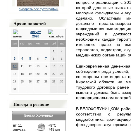
вопрос о реализации с 20
которой денежные выплаты 
смотреть все фотографии
молодые фельдшеры и акуш
сделано. Областным ми
Архив новостей
детально проанализиро
подведомственных медицин
август
учреждений и должност
2026
необходимы каждой террито
пон
втр
срд
чет
пят
суб
вск
имеющих право на выпл
терапевтов, педиатров, ак
1
2
медицинских организаций о
3
4
5
7
6
8
9
Единовременная денежная 
10
11
12
13
14
15
16
соблюдении ряда условий, 
17
18
19
20
21
22
23
со стороны претендента п
Кировской области не ме
24
25
26
27
28
29
30
трудового договора ранее
31
выплата должна быть возв
пропорциональном неотрабо
Погода в регионе
В БЕЛОХОЛУНИЦКОМ районе
соответствии с резул
Белая Холуница
медработника: врач-акушер
фельдшерско-акушерским п