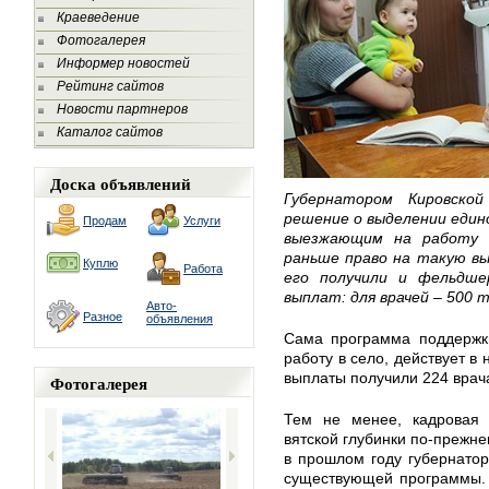
Краеведение
Фотогалерея
Информер новостей
Рейтинг сайтов
Новости партнеров
Каталог сайтов
Доска объявлений
Губернатором Кировско
решение о выделении един
Продам
Услуги
выезжающим на работу 
раньше право на такую вы
Куплю
Работа
его получили и фельдше
выплат: для врачей – 500 т
Авто-
Разное
объявления
Сама программа поддержк
работу в село, действует в
выплаты получили 224 врач
Фотогалерея
Тем не менее, кадровая 
вятской глубинки по-прежне
в прошлом году губернато
существующей программы. 