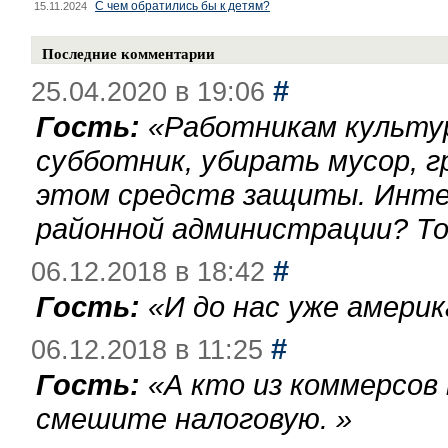
С чем обратились бы к детям?
15.11.2024
Последние комментарии
#
25.04.2020 в 19:06
Гость:
«
Работникам культу
субботник, убирать мусор, г
этом средств защиты. Инте
районной администрации? То
#
06.12.2018 в 18:42
Гость:
«
И до нас уже америк
#
06.12.2018 в 11:25
Гость:
«
А кто из коммерсов
смешите налоговую.
»