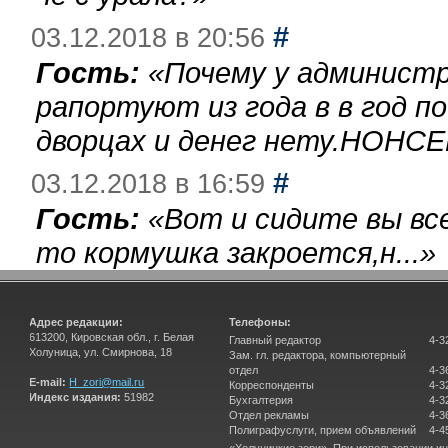
#
03.12.2018 в 20:56
Гость:
«
Почему у администр
рапортуют из года в в год п
дворцах и денег нету.НОНСЕ
#
03.12.2018 в 16:59
Гость:
«
Вот и сидите вы вс
то кормушка закроется,н...
»
Адрес редакции:
Телефоны:
613200, Кировская обл., г. Белая
Главный редактор
4-3
Холуница, ул. Смирнова, 18
Зам. гл. редактора, компьютерный
отдел
4-3
E-mail:
H_zori@mail.ru
Корреспонденты
4-3
Индекс издания:
51982
Бухгалтерия
4-3
Отдел рекламы
4-3
Полиграфуслуги, прием объявлений
4-4