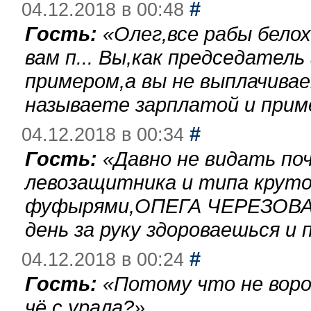
#
04.12.2018 в 00:48
Гость:
«
Олег,все рабы бело
вам п... Вы,как председател
примером,а вы не выплачива
называете зарплатой и при
#
04.12.2018 в 00:34
Гость:
«
Давно не видать по
левозащитника и типа круто
фуфырями,ОПЕГА ЧЕРЕЗОВА-
день за руку здороваешься и п
#
04.12.2018 в 00:24
Гость:
«
Потому что не воро
чё с урала?
»