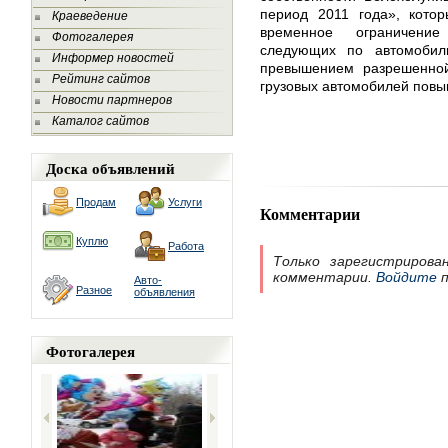
период 2011 года», кото
Краеведение
временное ограничение
Фотогалерея
следующих по автомобил
Информер новостей
превышением разрешенно
Рейтинг сайтов
грузовых автомобилей повы
Новости партнеров
Каталог сайтов
Доска объявлений
Продам
Услуги
Комментарии
Куплю
Работа
Только зарегистрирова
комментарии.
Войдите
п
Авто-
Разное
объявления
Фотогалерея