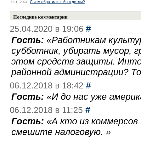
С чем обратились бы к детям?
15.11.2024
Последние комментарии
#
25.04.2020 в 19:06
Гость:
«
Работникам культу
субботник, убирать мусор, г
этом средств защиты. Инте
районной администрации? То
#
06.12.2018 в 18:42
Гость:
«
И до нас уже америк
#
06.12.2018 в 11:25
Гость:
«
А кто из коммерсов
смешите налоговую.
»