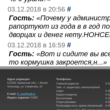
#
03.12.2018 в 20:56
Гость:
«
Почему у администр
рапортуют из года в в год п
дворцах и денег нету.НОНСЕ
#
03.12.2018 в 16:59
Гость:
«
Вот и сидите вы вс
то кормушка закроется,н...
»
Адрес редакции:
Телефоны:
613200, Кировская обл., г. Белая
Главный редактор
4-3
Холуница, ул. Смирнова, 18
Зам. гл. редактора, компьютерный
отдел
4-3
E-mail:
H_zori@mail.ru
Корреспонденты
4-3
Индекс издания:
51982
Бухгалтерия
4-3
Отдел рекламы
4-3
Полиграфуслуги, прием объявлений
4-4