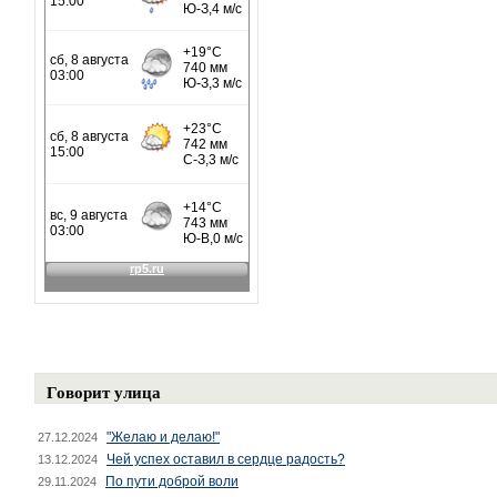
Говорит улица
"Желаю и делаю!"
27.12.2024
Чей успех оставил в сердце радость?
13.12.2024
По пути доброй воли
29.11.2024