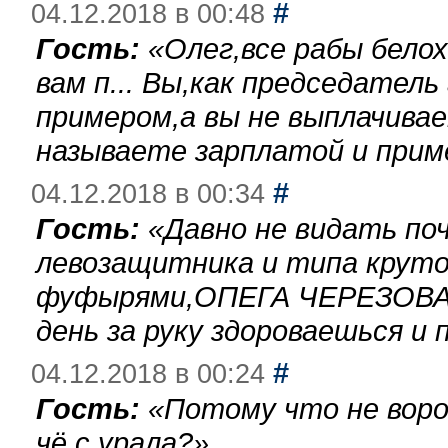
#
04.12.2018 в 00:48
Гость:
«
Олег,все рабы бело
вам п... Вы,как председател
примером,а вы не выплачива
называете зарплатой и при
#
04.12.2018 в 00:34
Гость:
«
Давно не видать по
левозащитника и типа круто
фуфырями,ОПЕГА ЧЕРЕЗОВА-
день за руку здороваешься и п
#
04.12.2018 в 00:24
Гость:
«
Потому что не воро
чё с урала?
»