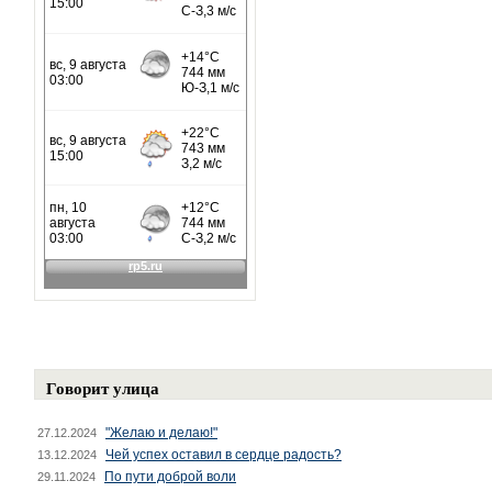
Говорит улица
"Желаю и делаю!"
27.12.2024
Чей успех оставил в сердце радость?
13.12.2024
По пути доброй воли
29.11.2024