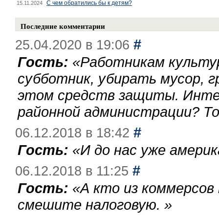
С чем обратились бы к детям?
15.11.2024
Последние комментарии
#
25.04.2020 в 19:06
Гость:
«
Работникам культу
субботник, убирать мусор, г
этом средств защиты. Инте
районной администрации? То
#
06.12.2018 в 18:42
Гость:
«
И до нас уже америк
#
06.12.2018 в 11:25
Гость:
«
А кто из коммерсов
смешите налоговую.
»