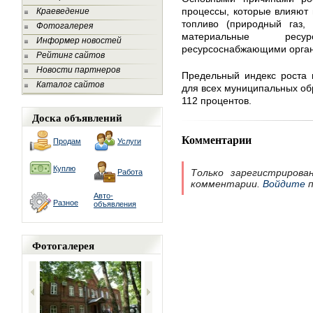
процессы, которые влияют 
Краеведение
топливо (природный газ, 
Фотогалерея
материальные ресу
Информер новостей
ресурсоснабжающими орган
Рейтинг сайтов
Новости партнеров
Предельный индекс роста 
Каталог сайтов
для всех муниципальных об
112 процентов.
Доска объявлений
Комментарии
Продам
Услуги
Куплю
Только зарегистрирова
Работа
комментарии.
Войдите
п
Авто-
Разное
объявления
Фотогалерея