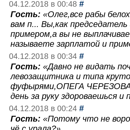
#
04.12.2018 в 00:48
Гость:
«
Олег,все рабы бело
вам п... Вы,как председател
примером,а вы не выплачива
называете зарплатой и при
#
04.12.2018 в 00:34
Гость:
«
Давно не видать по
левозащитника и типа круто
фуфырями,ОПЕГА ЧЕРЕЗОВА-
день за руку здороваешься и п
#
04.12.2018 в 00:24
Гость:
«
Потому что не воро
чё с урала?
»