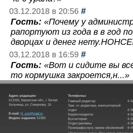
#
03.12.2018 в 20:56
Гость:
«
Почему у администр
рапортуют из года в в год п
дворцах и денег нету.НОНСЕ
#
03.12.2018 в 16:59
Гость:
«
Вот и сидите вы вс
то кормушка закроется,н...
»
Адрес редакции:
Телефоны:
613200, Кировская обл., г. Белая
Главный редактор
4-3
Холуница, ул. Смирнова, 18
Зам. гл. редактора, компьютерный
отдел
4-3
E-mail:
H_zori@mail.ru
Корреспонденты
4-3
Индекс издания:
51982
Бухгалтерия
4-3
Отдел рекламы
4-3
Полиграфуслуги, прием объявлений
4-4