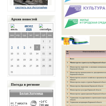
смотреть все фотографии
Архив новостей
август
2026
пон
втр
срд
чет
пят
суб
вск
1
2
3
4
5
6
7
8
9
10
11
12
13
14
15
16
17
18
19
20
21
22
23
24
25
26
27
28
29
30
31
Погода в регионе
Белая Холуница