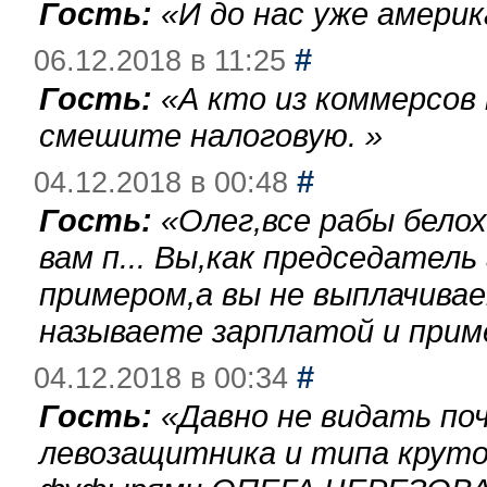
Гость:
«
И до нас уже америк
#
06.12.2018 в 11:25
Гость:
«
А кто из коммерсов
смешите налоговую.
»
#
04.12.2018 в 00:48
Гость:
«
Олег,все рабы бело
вам п... Вы,как председател
примером,а вы не выплачива
называете зарплатой и при
#
04.12.2018 в 00:34
Гость:
«
Давно не видать по
левозащитника и типа круто