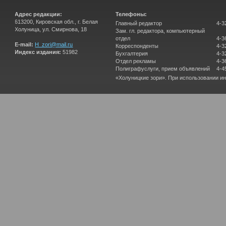
Адрес редакции:
Телефоны:
613200, Кировская обл., г. Белая
Главный редактор
4-3
Холуница, ул. Смирнова, 18
Зам. гл. редактора, компьютерный
отдел
4-3
E-mail:
H_zori@mail.ru
Корреспонденты
4-3
Индекс издания:
51982
Бухгалтерия
4-3
Отдел рекламы
4-3
Полиграфуслуги, прием объявлений
4-4
«Холуницкие зори». При использовании и